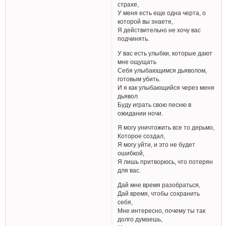
страхе,
У меня есть еще одна черта, о
которой вы знаете,
Я действительно не хочу вас
подчинять.
У вас есть улыбки, которые дают
мне ощущать
Себя улыбающимся дьяволом,
готовым убить.
И я как улыбающийся через меня
дьявол
Буду играть свою песню в
ожидании ночи.
Я могу уничтожить все то дерьмо,
Которое создал,
Я могу уйти, и это не будет
ошибкой,
Я лишь притворюсь, что потерян
для вас.
Дай мне время разобраться,
Дай время, чтобы сохранить
себя,
Мне интересно, почему ты так
долго думаешь,