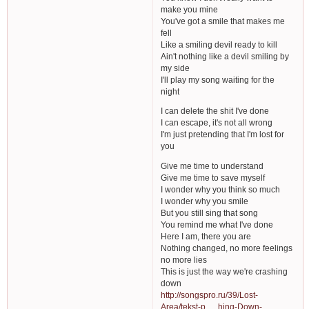
make you mine
You've got a smile that makes me
fell
Like a smiling devil ready to kill
Ain't nothing like a devil smiling by
my side
I'll play my song waiting for the
night
I can delete the shit I've done
I can escape, it's not all wrong
I'm just pretending that I'm lost for
you
Give me time to understand
Give me time to save myself
I wonder why you think so much
I wonder why you smile
But you still sing that song
You remind me what I've done
Here I am, there you are
Nothing changed, no more feelings
no more lies
This is just the way we're crashing
down
http://songspro.ru/39/Lost-
Area/tekst-p … hing-Down-