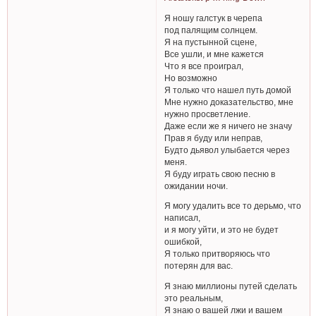
Я ношу галстук в черепа
под палящим солнцем.
Я на пустынной сцене,
Все ушли, и мне кажется
Что я все проиграл,
Но возможно
Я только что нашел путь домой
Мне нужно доказательство, мне
нужно просветление.
Даже если же я ничего не значу
Прав я буду или неправ,
Будто дьявол улыбается через
меня.
Я буду играть свою песню в
ожидании ночи.
Я могу удалить все то дерьмо, что
написал,
и я могу уйти, и это не будет
ошибкой,
Я только притворяюсь что
потерян для вас.
Я знаю миллионы путей сделать
это реальным,
Я знаю о вашей лжи и вашем