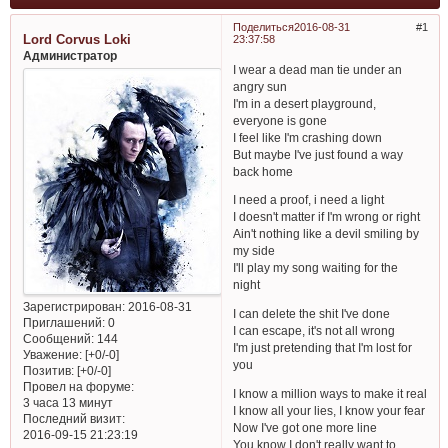
Поделиться
2016-08-31
1
Lord Corvus Loki
23:37:58
Администратор
I wear a dead man tie under an
angry sun
I'm in a desert playground,
everyone is gone
I feel like I'm crashing down
But maybe I've just found a way
back home
I need a proof, i need a light
I doesn't matter if I'm wrong or right
Ain't nothing like a devil smiling by
my side
I'll play my song waiting for the
night
Зарегистрирован
: 2016-08-31
I can delete the shit I've done
Приглашений:
0
I can escape, it's not all wrong
Сообщений:
144
I'm just pretending that I'm lost for
Уважение:
[+0/-0]
you
Позитив:
[+0/-0]
Провел на форуме:
I know a million ways to make it real
3 часа 13 минут
I know all your lies, I know your fear
Последний визит:
Now I've got one more line
2016-09-15 21:23:19
You know I don't really want to