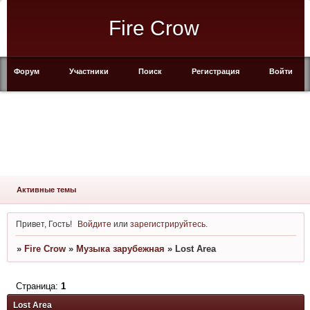
Fire Crow
Форум
Участники
Поиск
Регистрация
Войти
Активные темы
Привет, Гость!
Войдите
или
зарегистрируйтесь
.
»
Fire Crow
»
Музыка зарубежная
»
Lost Area
Страница:
1
Lost Area