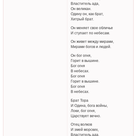
Властитель ада,
Он великан.
Одину он, как брат,
Хитрый брат.
Он меняет свое обличье
И ступает по небесам.
Он живет между мирами,
Мирами богов и людей.
Он бог огня,
Горит в вышине.
Бог огня
В небесах.
Бог огня
Горит в вышине.
Бог огня
В небесах.
Брат Тора
И Одина, бога войны,
Локи, бог огня,
Царствует вечно.
Отец волков
И змей морских,
Властитель ада,