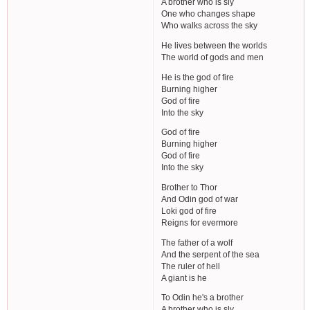
A brother who is sly
One who changes shape
Who walks across the sky
He lives between the worlds
The world of gods and men
He is the god of fire
Burning higher
God of fire
Into the sky
God of fire
Burning higher
God of fire
Into the sky
Brother to Thor
And Odin god of war
Loki god of fire
Reigns for evermore
The father of a wolf
And the serpent of the sea
The ruler of hell
A giant is he
To Odin he's a brother
A brother who is sly