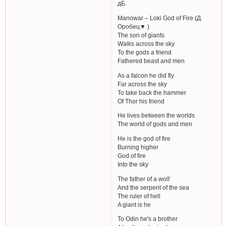
дБ.
Manowar – Loki God of Fire (Д.
Оробец▼ )
The son of giants
Walks across the sky
To the gods a friend
Fathered beast and men
As a falcon he did fly
Far across the sky
To take back the hammer
Of Thor his friend
He lives between the worlds
The world of gods and men
He is the god of fire
Burning higher
God of fire
Into the sky
The father of a wolf
And the serpent of the sea
The ruler of hell
A giant is he
To Odin he's a brother