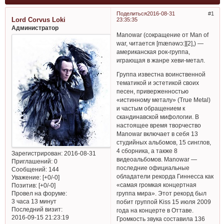
Поделиться
2016-08-31
1
Lord Corvus Loki
23:35:35
Администратор
Manowar (сокращение от Man of
war, читается [mænəwɔ:][2],) —
американская рок-группа,
играющая в жанре хеви-метал.
Группа известна воинственной
тематикой и эстетикой своих
песен, приверженностью
«истинному металу» (True Metal)
и частым обращением к
скандинавской мифологии. В
настоящее время творчество
Manowar включает в себя 13
студийных альбомов, 15 синглов,
4 сборника, а также 8
Зарегистрирован
: 2016-08-31
видеоальбомов. Manowar —
Приглашений:
0
последние официальные
Сообщений:
144
обладатели рекорда Гиннесса как
Уважение:
[+0/-0]
«самая громкая концертная
Позитив:
[+0/-0]
Провел на форуме:
группа мира». Этот рекорд был
3 часа 13 минут
побит группой Kiss 15 июля 2009
Последний визит:
года на концерте в Оттаве.
2016-09-15 21:23:19
Громкость звука составила 136