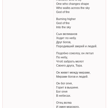
One who changes shape
Who walks across the sky
God of fire
Burning higher
God of fire
Into the sky
Сын великанов
Ходит по небу.
Друг богов,
Породивший зверей и людей.
Подобно соколоу, он летал
По небу,
Чтоб забрать молот
Своего друга, Тора.
Он живет между мирами,
Мирами богов и людей.
Он бог огня,
Горит в вышине.
Бог огня
В небесах.
Отец волка
И змея морского,