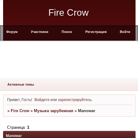
Fire Crow
Форум
Участники
Поиск
Регистрация
Войти
Активные темы
Привет, Гость!
Войдите
или
зарегистрируйтесь
.
»
Fire Crow
»
Музыка зарубежная
»
Manowar
Страница:
1
Manowar