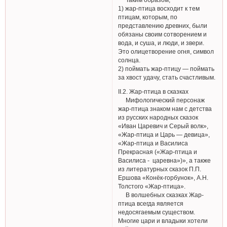
1) жар-птица восходит к тем
птицам, которым, по
представлению древних, были
обязаны своим сотворением и
вода, и суша, и люди, и звери.
Это олицетворение огня, символ
солнца.
2) поймать жар-птицу — поймать
за хвост удачу, стать счастливым.
II.2. Жар-птица в сказках
Мифологический персонаж
жар-птица знаком нам с детства
из русских народных сказок
«Иван Царевич и Серый волк»,
«Жар-птица и Царь — девица»,
«Жар-птица и Василиса
Прекрасная («Жар-птица и
Василиса - царевна»)», а также
из литературных сказок П.П.
Ершова «Конёк-горбунок», А.Н.
Толстого «Жар-птица».
В волшебных сказках Жар-
птица всегда является
недосягаемым существом.
Многие цари и владыки хотели