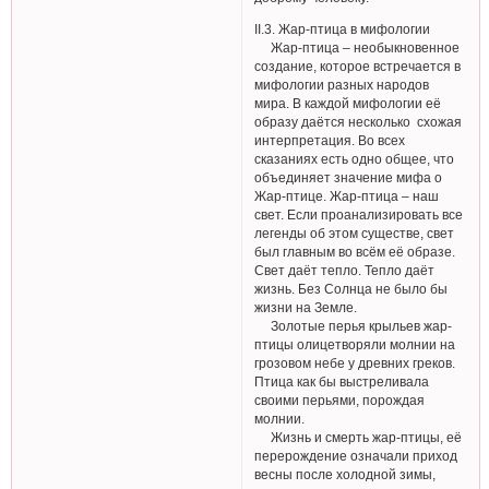
II.3. Жар-птица в мифологии
Жар-птица – необыкновенное
создание, которое встречается в
мифологии разных народов
мира. В каждой мифологии её
образу даётся несколько схожая
интерпретация. Во всех
сказаниях есть одно общее, что
объединяет значение мифа о
Жар-птице. Жар-птица – наш
свет. Если проанализировать все
легенды об этом существе, свет
был главным во всём её образе.
Свет даёт тепло. Тепло даёт
жизнь. Без Солнца не было бы
жизни на Земле.
Золотые перья крыльев жар-
птицы олицетворяли молнии на
грозовом небе у древних греков.
Птица как бы выстреливала
своими перьями, порождая
молнии.
Жизнь и смерть жар-птицы, её
перерождение означали приход
весны после холодной зимы,