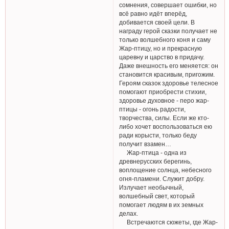
сомнения, совершает ошибки, но
всё равно идёт вперёд,
добивается своей цели. В
награду герой сказки получает не
только волшебного коня и саму
Жар-птицу, но и прекрасную
царевну и царство в придачу.
Даже внешность его меняется: он
становится красивым, пригожим.
Героям сказок здоровье телесное
помогают приобрести стихии,
здоровье духовное - перо жар-
птицы - огонь радости,
творчества, силы. Если же кто-
либо хочет воспользоваться ею
ради корысти, только беду
получит взамен…
Жар-птица - одна из
древнерусских берегинь,
воплощение солнца, небесного
огня-пламени. Служит добру.
Излучает необычный,
волшебный свет, который
помогает людям в их земных
делах.
Встречаются сюжеты, где Жар-