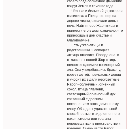
своего рода солнечное движение
вокруг Земли в течение года.
Чёрные и белые яйца, которая
высиживала Птица-солнце на
дереве жизни, означали день и
ночь. Найти перо Жар-птицы и
принести его в дом, означало, что
приносишь в дом счастье и
благополучие.
Есть у жар-птицы и
родственники. Словацкая
«птица-огневик». Правда она, в
отличие от нашей Жар-птицы,
является одним из воплощений
зла. Она уподобившись Дракону,
ворует детей, прекрасных девиц
и уносит их в дали несусветные.
Рарог - солнечный, огненный
сокол, птица пламени,
светозарный огненосный дух,
связанный с древним
поклонением огню, домашнему
очагу. Обладает удивительной
способностью: в виде огненного
вихря, смерча или урагана
перемещаться в пространстве и
времени. Очень часто Рарог