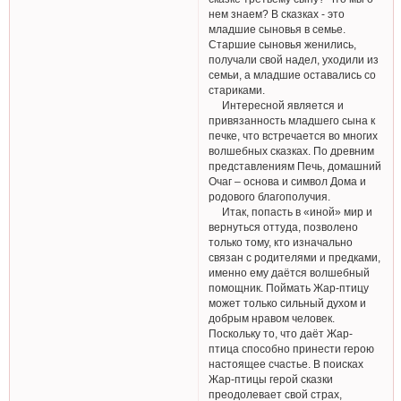
нем знаем? В сказках - это
младшие сыновья в семье.
Старшие сыновья женились,
получали свой надел, уходили из
семьи, а младшие оставались со
стариками.
Интересной является и
привязанность младшего сына к
печке, что встречается во многих
волшебных сказках. По древним
представлениям Печь, домашний
Очаг – основа и символ Дома и
родового благополучия.
Итак, попасть в «иной» мир и
вернуться оттуда, позволено
только тому, кто изначально
связан с родителями и предками,
именно ему даётся волшебный
помощник. Поймать Жар-птицу
может только сильный духом и
добрым нравом человек.
Поскольку то, что даёт Жар-
птица способно принести герою
настоящее счастье. В поисках
Жар-птицы герой сказки
преодолевает свой страх,