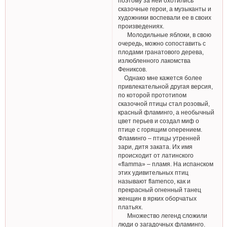
поэтому за ней охотились
сказочные герои, а музыканты и
художники воспевали ее в своих
произведениях.
Молодильные яблоки, в свою
очередь, можно сопоставить с
плодами гранатового дерева,
излюбленного лакомства
Фениксов.
Однако мне кажется более
привлекательной другая версия,
по которой прототипом
сказочной птицы стал розовый,
красный фламинго, а необычный
цвет перьев и создал миф о
птице с горящим оперением.
Фламинго – птицы утренней
зари, дитя заката. Их имя
происходит от латинского
«flamma» – пламя. На испанском
этих удивительных птиц
называют flamenco, как и
прекрасный огненный танец
женщин в ярких оборчатых
платьях.
Множество легенд сложили
люди о загадочных фламинго.