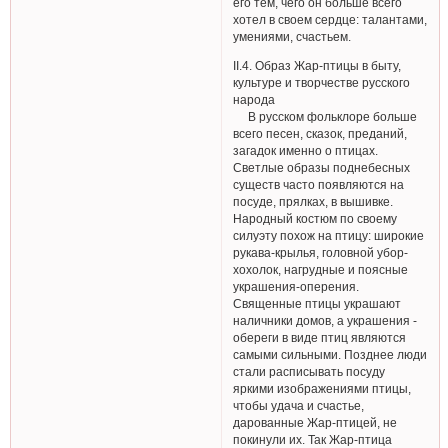
его тем, чего он больше всего
хотел в своем сердце: талантами,
умениями, счастьем.
II.4. Образ Жар-птицы в быту,
культуре и творчестве русского
народа
В русском фольклоре больше
всего песен, сказок, преданий,
загадок именно о птицах.
Светлые образы поднебесных
существ часто появляются на
посуде, прялках, в вышивке.
Народный костюм по своему
силуэту похож на птицу: широкие
рукава-крылья, головной убор-
хохолок, нагрудные и поясные
украшения-оперения.
Священные птицы украшают
наличники домов, а украшения -
обереги в виде птиц являются
самыми сильными. Позднее люди
стали расписывать посуду
яркими изображениями птицы,
чтобы удача и счастье,
дарованные Жар-птицей, не
покинули их. Так Жар-птица