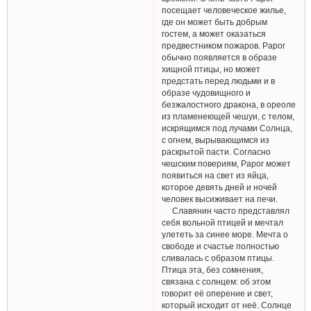
посещает человеческое жилье,
где он может быть добрым
гостем, а может оказаться
предвестником пожаров. Рарог
обычно появляется в образе
хищной птицы, но может
предстать перед людьми и в
образе чудовищного и
безжалостного дракона, в ореоле
из пламенеющей чешуи, с телом,
искрящимся под лучами Солнца,
с огнем, вырывающимся из
раскрытой пасти. Согласно
чешским повериям, Рарог может
появиться на свет из яйца,
которое девять дней и ночей
человек высиживает на печи.
Славянин часто представлял
себя вольной птицей и мечтал
улететь за синее море. Мечта о
свободе и счастье полностью
сливалась с образом птицы.
Птица эта, без сомнения,
связана с солнцем: об этом
говорит её оперение и свет,
который исходит от неё. Солнце