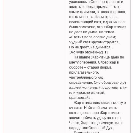
удавалось. «Огненно-красные и
золотые перья, крылья — как
языки пламени, а глаза сверкают,
как алмазы...». Несмотря на
ослепляющий свет, с давних пор
было замечено, что «Жар-птица»
не дает ни дыма, ни тепла.
«Светит поле словно днём;
Чудный свет кругом струится,
Но не греет, не дымится...
Эко чудо огонёк!»[2] [1]
Название Жар-птице дано по
цвету оперения. Слово жар в
обороте – старая форма
прилагательного,
употребляемого как
определение. Оно образовано от
жаркий «огненный, рудо-жёлтый»
или «красно-жёлтый,
оранжевый».
Жар-птица воплощает мечту о
счастье. Найти её или взять
светящееся перо Жар-птицы –
значит поймать удачу за хвост.
Часто, Жар-птица именуется в
народе как Огненный Дух.
Таким образом,