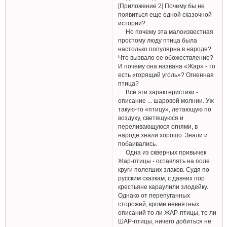
[Приложение 2] Почему бы не
появиться еще одной сказочной
истории?..
Но почему эта малоизвестная
простому люду птица была
настолько популярна в народе?
Что вызвало ее обожествление?
И почему она названа «Жар» - то
есть «горящий уголь»? Огненная
птица?
Все эти характеристики -
описание ... шаровой молнии. Уж
такую-то «птицу», летающую по
воздуху, светящуюся и
переливающуюся огнями, в
народе знали хорошо. Знали и
побаивались.
Одна из скверных привычек
Жар-птицы - оставлять на поле
круги полегших злаков. Судя по
русским сказкам, с давних пор
крестьяне караулили злодейку.
Однако от перепуганных
сторожей, кроме невнятных
описаний то ли ЖАР-птицы, то ли
ШАР-птицы, ничего добиться не