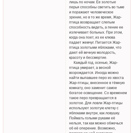
лишь по ночам. Ее золотые
перья способны светить во тьме
и поражают человеческое
зрение, но в то же время, Жар-
птица возвращает слепым
способность видеть, а пение ее
излечивает больных. При этом,
когда она поет, из ее клюва
падает жемчуг. Питается Жар-
птица золотыми яблоками, что
дают ей вечную молодость,
красоту и бессмертие.
Каждый год, осенью, Жар-
птица умирает, а весной
возрождается. Иногда можно
найти выпавшее перо из хвоста
Жар-птицы, внесенное в тёмную
комнату, оно заменит самое
богатое освещение. Со временем
такое перо превращается в
золотое. Для ловли Жар-птицы
используют золотую клетку с
яблоками внутри, как ловушку.
Поймать голыми руками её
нельзя, так как можно обжечься
об её оперение. Возможно,