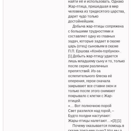
найти её и использовать. Однако
Жар-птица, пришедшая в мир
человека из тридесятого царства,
дарит чудо только
достойнейшим.
Добыча жар-птицы сопряжена
с большими трудностями и
составляет одну из главных
задач, которые задает в сказке
царь (отец) сыновьям в сказке
П.П. Ершова «Конёк-горбунок».
[1] Добыть жар-птицу удается
лишь младшему сыну и то, только
после серии различных
препятствий. Из-за
ослепительного блеска её
оперения, герои сначала
закрывают все ставни окон и
только после этого снимают
покрывало с клетки с Жар-
птицей.
«… Вот полночною порой
Свет разлился над горой, –
Будто полдни наступают:
Жары-птицы налетают…»[3] [1]
Почему оказывается помощь в
сказке третьему сыну? Что мы о