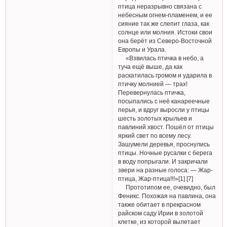
птица неразрывно связана с
небесным огнем-пламенем, и ее
сияние так же слепит глаза, как
солнце или молния. Истоки свои
она берёт из Северо-Восточной
Европы и Урала.
«Взвилась птичка в небо, а
туча ещё выше, да как
раскатилась громом и ударила в
птичку молнией — трах!
Перевернулась птичка,
посыпались с неё канареечные
перья, и вдруг выросли у птицы
шесть золотых крыльев и
павлиний хвост. Пошёл от птицы
яркий свет по всему лесу.
Зашумели деревья, проснулись
птицы. Ночные русалки с берега
в воду попрыгали. И закричали
звери на разные голоса: — Жар-
птица, Жар-птица!!!»[1] [7]
Прототипом ее, очевидно, был
Феникс. Похожая на павлина, она
также обитает в прекрасном
райском саду Ирии в золотой
клетке, из которой вылетает