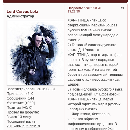
Поделиться
2016-08-31
1
Lord Corvus Loki
19:21:30
Администратор
ЖАР-ПТИЦА - птица со
сверкающими перьями, образ
русских волшебных сказок,
воплощающий мечту народа о
счастье.
2) Толковый словарь русского
языка Д.Н.Ушакова:
ЖАР-ПТИЦА, жар-птицы, ж. (нар.
- поэт. ). В русских народных
сказках - птица, перья которой
горят, как жар. А из шапки той
берет в три завернутый тряпицы
царский клад - перо жар-птицы.
Ершов.
Зарегистрирован
: 2016-08-31
3) Новый словарь русского языка
Приглашений:
0
под редакцией Т.Ф.Ефремовой:
Сообщений:
144
ЖАР-ПТИЦА - птица, перья
Уважение:
[+0/-0]
которой горят, как жар в русских
Позитив:
[+0/-0]
народных сказках.
Провел на форуме:
Жар-птица, бесспорно,
3 часа 13 минут
является образом
Последний визит:
мифологического существа. В
2016-09-15 21:23:19
народном воображении Жар-