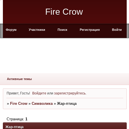
Fire Crow
Форум
Участники
Поиск
Регистрация
Войти
Активные темы
Привет, Гость!
Войдите
или
зарегистрируйтесь
.
»
Fire Crow
»
Символика
»
Жар-птица
Страница:
1
Жар-птица