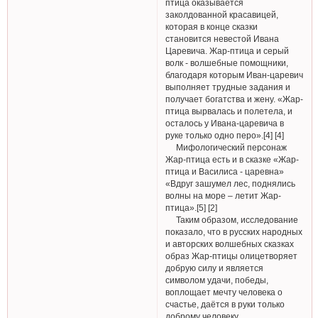
птица оказывается
заколдованной красавицей,
которая в конце сказки
становится невестой Ивана
Царевича. Жар-птица и серый
волк - волшебные помощники,
благодаря которым Иван-царевич
выполняет трудные задания и
получает богатства и жену. «Жар-
птица вырвалась и полетела, и
осталось у Ивана-царевича в
руке только одно перо».[4] [4]
Мифологический персонаж
Жар-птица есть и в сказке «Жар-
птица и Василиса - царевна»
«Вдруг зашумел лес, поднялись
волны на море – летит Жар-
птица».[5] [2]
Таким образом, исследование
показало, что в русских народных
и авторских волшебных сказках
образ Жар-птицы олицетворяет
добрую силу и является
символом удачи, победы,
воплощает мечту человека о
счастье, даётся в руки только
доброму человеку.