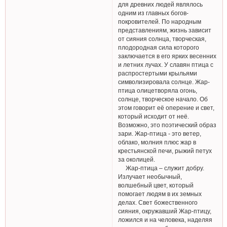
для древних людей являлось
одним из главных богов-
покровителей. По народным
представлениям, жизнь зависит
от сияния солнца, творческая,
плодородная сила которого
заключается в его ярких весенних
и летних лучах. У славян птица с
распростертыми крыльями
символизировала солнце. Жар-
птица олицетворяла огонь,
солнце, творческое начало. Об
этом говорит её оперение и свет,
который исходит от неё.
Возможно, это поэтический образ
зари. Жар-птица - это ветер,
облако, молния плюс жар в
крестьянской печи, рыжий петух
за околицей.
Жар-птица – служит добру.
Излучает необычный,
волшебный цвет, который
помогает людям в их земных
делах. Свет божественного
сияния, окружавший Жар-птицу,
ложился и на человека, наделяя