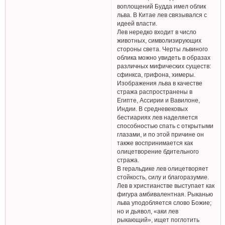
воплощений Будда имел облик
льва. В Китае лев связывался с
идеей власти.
Лев нередко входит в число
животных, символизирующих
стороны света. Черты львиного
облика можно увидеть в образах
различных мифических существ:
сфинкса, грифона, химеры.
Изображения льва в качестве
стража распространены в
Египте, Ассирии и Вавилоне,
Индии. В средневековых
бестиариях лев наделяется
способностью спать с открытыми
глазами, и по этой причине он
также воспринимается как
олицетворение бдительного
стража.
В геральдике лев олицетворяет
стойкость, силу и благоразумие.
Лев в христианстве выступает как
фигура амбивалентная. Рыканью
льва уподобляется слово Божие;
но и дьявол, «аки лев
рыкающий», ищет поглотить