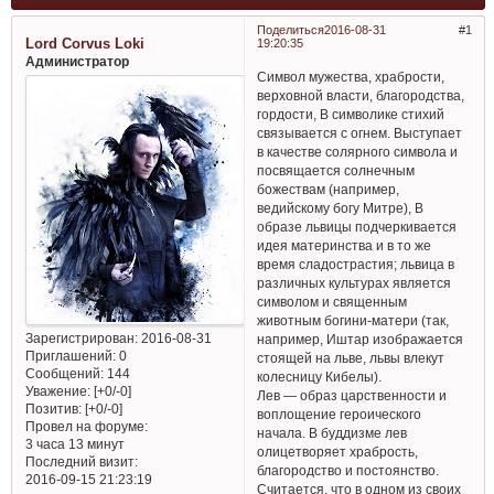
Поделиться
2016-08-31
1
Lord Corvus Loki
19:20:35
Администратор
Символ мужества, храбрости,
верховной власти, благородства,
гордости, В символике стихий
связывается с огнем. Выступает
в качестве солярного символа и
посвящается солнечным
божествам (например,
ведийскому богу Митре), В
образе львицы подчеркивается
идея материнства и в то же
время сладострастия; львица в
различных культурах является
символом и священным
животным богини-матери (так,
Зарегистрирован
: 2016-08-31
например, Иштар изображается
Приглашений:
0
стоящей на льве, львы влекут
Сообщений:
144
колесницу Кибелы).
Уважение:
[+0/-0]
Лев — образ царственности и
Позитив:
[+0/-0]
воплощение героического
Провел на форуме:
начала. В буддизме лев
3 часа 13 минут
олицетворяет храбрость,
Последний визит:
благородство и постоянство.
2016-09-15 21:23:19
Считается, что в одном из своих