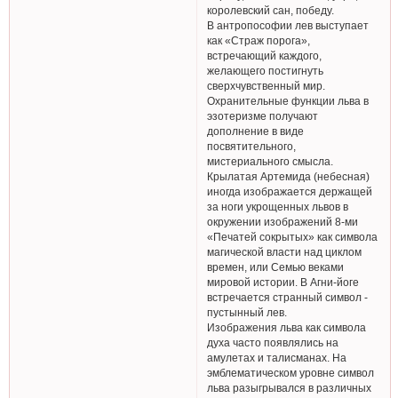
королевский сан, победу.
В антропософии лев выступает
как «Страж порога»,
встречающий каждого,
желающего постигнуть
сверхчувственный мир.
Охранительные функции льва в
эзотеризме получают
дополнение в виде
посвятительного,
мистериального смысла.
Крылатая Артемида (небесная)
иногда изображается держащей
за ноги укрощенных львов в
окружении изображений 8-ми
«Печатей сокрытых» как символа
магической власти над циклом
времен, или Семью веками
мировой истории. В Агни-йоге
встречается странный символ -
пустынный лев.
Изображения льва как символа
духа часто появлялись на
амулетах и талисманах. На
эмблематическом уровне символ
льва разыгрывался в различных