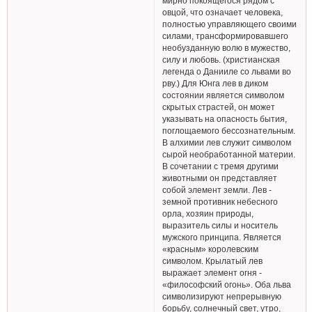
мирно покоящегося рядом с
овцой, что означает человека,
полностью управляющего своими
силами, трансформировавшего
необузданную волю в мужество,
силу и любовь. (христианская
легенда о Данииле со львами во
рву.) Для Юнга лев в диком
состоянии является символом
скрытых страстей, он может
указывать на опасность бытия,
поглощаемого бессознательным.
В алхимии лев служит символом
сырой необработанной материи.
В сочетании с тремя другими
животными он представляет
собой элемент земли. Лев -
земной противник небесного
орла, хозяин природы,
выразитель силы и носитель
мужского принципа. Является
«красным» королевским
символом. Крылатый лев
выражает элемент огня -
«философский огонь». Оба льва
символизируют непрерывную
борьбу, солнечный свет, утро,