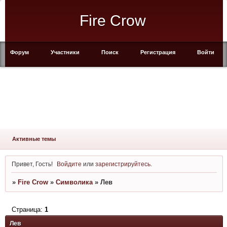
Fire Crow
Форум
Участники
Поиск
Регистрация
Войти
Активные темы
Привет, Гость!
Войдите
или
зарегистрируйтесь
.
»
Fire Crow
»
Символика
»
Лев
Страница:
1
Лев