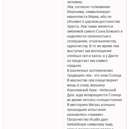
человека.
Лев, согласно толкованию
Иеронима, символизирует
евангелиста Марка, ибо он
объявил о царском достоинстве
Христа. Лев также является
эмблемой самого Сына Божьего и
наделяется склонностью к
созерцанию, отшельничеству,
одиночеству. В то же время лев
выступает как воплощение
злобных сил и хаоса; а у Данте
он предстает как символ
гордыни.
В различных эзотерических
традициях лев - это знак Солнца.
В масонстве лев олицетворяет
мощь и славу, вершину
Королевской Арки - Небесной
Дуги, куда возвращается Солнце
во время летнего солнцестояния.
В мистериях Митры успешно
прошедшие испытания
назывались «львами».
Пророчество Исайи дает
библейскую символику льва,