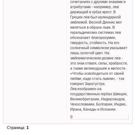
сочетаниях с другими знаками и
атрибутами - например, лев
держащий в зубах крест. В
Греции лев был календарной
эмблемой. Весной Дионис мог
являться в образе льва. В
геральдических системах лев
обозначает благоразумие,
твердость, стойкость. На его
солнечный символизм указывает
лишь золотой цвет. На
эмблематическом уровне лев -
это знак отваги, силы, храбрости,
а также великодушия и милости.
«Чтобы освободиться от своей
любви, надо стать львом», - так
говорил Заратустра.
Лев изображен на
государственных гербах Швеции,
Великобритании, Нидерландов,
Чехословакии, Болгарии, Индии,
Ирана, Канады и Испании.
0
Страница:
1