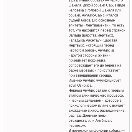
в различных образах — черного
шакала, дикой собаки Саб, в виде
человека с головой шакала или
собаки. Анубис-Саб считался
судьей богов. Его основные
эпитеты «Хентиаменти», то есть
тот, кто находится перед страной
Запада (царства мертвых),
«владыка Расетау» (царства
мертвых), «стоящий перед
чертогом богов». Анубис из
«другой стороны жизни»
принимает покойника,
сопровождает его до берега на
барке мертвых и присутствует
при взвешивании сердца.
Именно Анубис мумифицирует
труп Озириса.
Черный Анубис связан с первым
этапом алхимического процесса,
«черным деланием», которое в
психологическом плане означает
вхождение в хаос, разъединение,
распад. Древние греки
отождествляли Анубиса с
Гермесом.
В греческой мифологии собака —