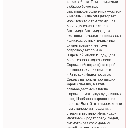
«псов войны». Геката выступает
в образе божества,
связывающего два мира — живой
и мертвый. Она олицетворяет
мрак, вместе с тем это лунная
богиня, близкая Селене и
Артемиде. Артемида, дева-
охотница, покровительница леса
и диких животных, владычица
циклов времени, ее тоже
сопровождает собака.
В Древней Индии Индру, царя
богов, сопровождает собака
Сарама («быстрая»), которой
посвящен один из гимнов в
«Ригведе». Индра посылает
Сараму на поиски пропавших
коров к паниям, а затем
освобождает их из плена.
Сарама — мать двух чудовищных
псов, Шарбаров, охраняющих
царство Ямы. Эти четырехглазые
псы с широкими ноздрями,
стражи и вестники Ямы, «царя
мертвых», бродят среди людей,
высматривая свою добычу —
людей, которым суждено