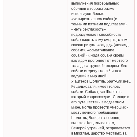
выполнения погребальных
обрядов в зороастризме
используют белых
«четырехглазых» собак (с
темными пятнами под глазами).
«Четырехглазость»
подразумевает способность
собак видеть саму смерть, с чем
связан ритуал «сагдид» («взгляд
собаки», «осматривание
собакой»), когда собака своим
взглядом прогоняет от мертвого
тела дэва трупной скверны. Две
собаки стерегут мост Чинват,
ведущий в мир иной.
У ацтеков Шолотль, брат-близнец
Кецалькоатля, имеет голову
собаки. Собака, как Шолотль,
который сопровождает Солнце в
его путешествии в подземном
мире, могла провести умерших к
месту вечного пребывания.
Шолотль, Венера вечерняя,
вместе с Кецалькоатлем,
Венерой утренней, отправляется
в Миктлан, царство мертвых, за