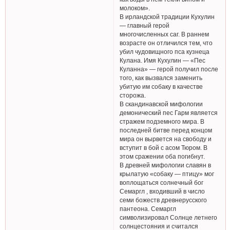
молоком».
В ирландской традиции Кухулин
— главный герой
многочисленных саг. В раннем
возрасте он отличился тем, что
убил чудовищного пса кузнеца
Кулана. Имя Кухулин — «Пес
Куланна» — герой получил после
того, как вызвался заменить
убитую им собаку в качестве
сторожа.
В скандинавской мифологии
демонический пес Гарм является
стражем подземного мира. В
последней битве перед концом
мира он вырвется на свободу и
вступит в бой с асом Тюром. В
этом сражении оба погибнут.
В древней мифологии славян в
крылатую «собаку — птицу» мог
воплощаться солнечный бог
Семаргл , входивший в число
семи божеств древнерусского
пантеона. Семаргл
символизировал Солнце летнего
солнцестояния и считался