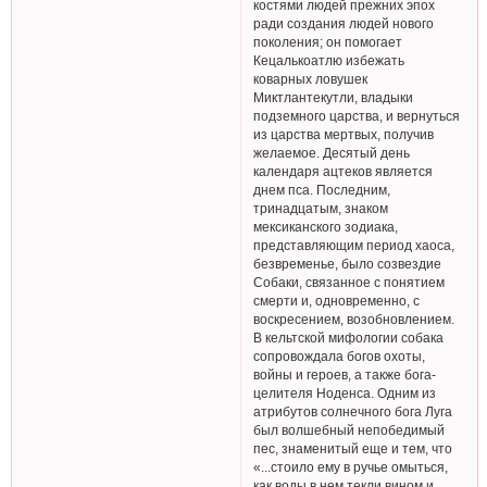
костями людей прежних эпох
ради создания людей нового
поколения; он помогает
Кецалькоатлю избежать
коварных ловушек
Миктлантекутли, владыки
подземного царства, и вернуться
из царства мертвых, получив
желаемое. Десятый день
календаря ацтеков является
днем пса. Последним,
тринадцатым, знаком
мексиканского зодиака,
представляющим период хаоса,
безвременье, было созвездие
Собаки, связанное с понятием
смерти и, одновременно, с
воскресением, возобновлением.
В кельтской мифологии собака
сопровождала богов охоты,
войны и героев, а также бога-
целителя Ноденса. Одним из
атрибутов солнечного бога Луга
был волшебный непобедимый
пес, знаменитый еще и тем, что
«...стоило ему в ручье омыться,
как воды в нем текли вином и