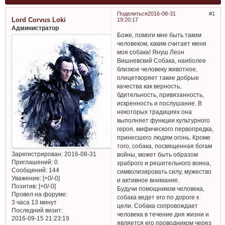
Поделиться
2016-08-31
1
Lord Corvus Loki
19:20:17
Администратор
Боже, помоги мне быть таким
человеком, каким считает меня
моя собака! Януш Леон
Вишневский Собака, наиболее
близкое человеку животное,
олицетворяет такие добрые
качества как верность,
бдительность, привязанность,
искренность и послушание. В
некоторых традициях она
выполняет функции культурного
героя, мифического первопредка,
принесшего людям огонь. Кроме
того, собака, посвященная богам
Зарегистрирован
: 2016-08-31
войны, может быть образом
Приглашений:
0
храброго и решительного воина,
Сообщений:
144
символизировать силу, мужество
Уважение:
[+0/-0]
и активное внимание.
Позитив:
[+0/-0]
Будучи помощником человека,
Провел на форуме:
собака ведет его по дороге к
3 часа 13 минут
цели. Собака сопровождает
Последний визит:
человека в течение дня жизни и
2016-09-15 21:23:19
является его проводником через