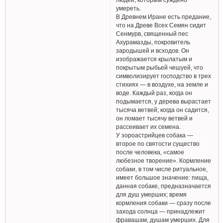
умереть.
В Древнем Иране есть предание,
что на Древе Всех Семян сидит
Сенмурв, священный пес
Ахурамазды, покровитель
зародышей и всходов. Он
изображается крылатым и
покрытым рыбьей чешуей, что
символизирует господство в трех
стихиях — в воздухе, на земле и
воде. Каждый раз, когда он
подымается, у дерева вырастает
тысяча ветвей; когда он садится,
он ломает тысячу ветвей и
рассеивает их семена.
У зороастрийцев собака —
второе по святости существо
после человека, «самое
любезное творение». Кормление
собаки, в том числе ритуальное,
имеет большое значение: пища,
данная собаке, предназначается
для душ умерших; время
кормления собаки — сразу после
захода солнца — принадлежит
фравашам, душам умерших. Для