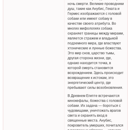
ночь смерти. Великие проводники
душ, такие как Анубис, Геката и
Гермес изображаются с головой
собаки или имеют собаку в
качестве своего атрибута. Во
многих мифологиях собака
охраняет границы между мирами,
является стражем и владыкой
подземного мира, где властвуют
хтонические и лунные божества.
Это мир снов, царство тьмы,
другая сторона жизни, где,
однако находится точка, в
которой смерть становится
возрождением. Здесь происходит
возвращение к истокам, это
энергетический центр, где
пребывают силы возобновления.
В Древнем Египте встречаются
кинокефалы, божества с головой
собаки. Их задача — бороться с
чудовищами, уничтожать врагов
света и охранять вход в
священные места. Анубис,
покровитель умерших, почитался