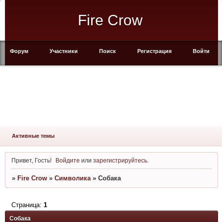
Fire Crow
Форум
Участники
Поиск
Регистрация
Войти
Активные темы
Привет, Гость!
Войдите
или
зарегистрируйтесь
.
»
Fire Crow
»
Символика
»
Собака
Страница:
1
Собака