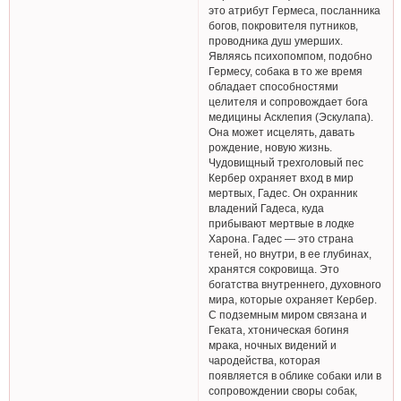
это атрибут Гермеса, посланника
богов, покровителя путников,
проводника душ умерших.
Являясь психопомпом, подобно
Гермесу, собака в то же время
обладает способностями
целителя и сопровождает бога
медицины Асклепия (Эскулапа).
Она может исцелять, давать
рождение, новую жизнь.
Чудовищный трехголовый пес
Кербер охраняет вход в мир
мертвых, Гадес. Он охранник
владений Гадеса, куда
прибывают мертвые в лодке
Харона. Гадес — это страна
теней, но внутри, в ее глубинах,
хранятся сокровища. Это
богатства внутреннего, духовного
мира, которые охраняет Кербер.
С подземным миром связана и
Геката, хтоническая богиня
мрака, ночных видений и
чародейства, которая
появляется в облике собаки или в
сопровождении своры собак,