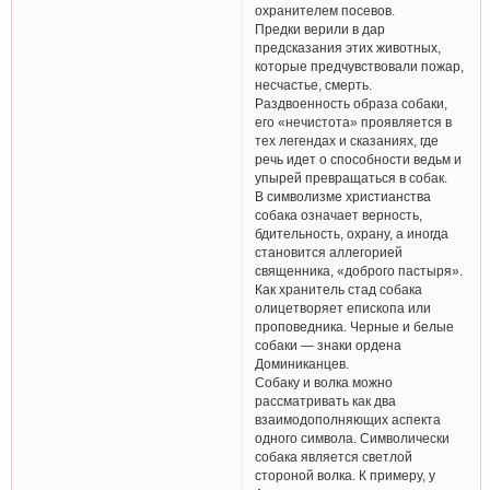
охранителем посевов.
Предки верили в дар
предсказания этих животных,
которые предчувствовали пожар,
несчастье, смерть.
Раздвоенность образа собаки,
его «нечистота» проявляется в
тех легендах и сказаниях, где
речь идет о способности ведьм и
упырей превращаться в собак.
В символизме христианства
собака означает верность,
бдительность, охрану, а иногда
становится аллегорией
священника, «доброго пастыря».
Как хранитель стад собака
олицетворяет епископа или
проповедника. Черные и белые
собаки — знаки ордена
Доминиканцев.
Собаку и волка можно
рассматривать как два
взаимодополняющих аспекта
одного символа. Символически
собака является светлой
стороной волка. К примеру, у