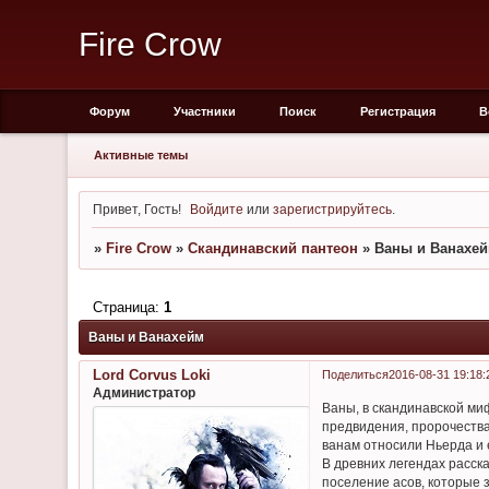
Fire Crow
Форум
Участники
Поиск
Регистрация
В
Активные темы
Привет, Гость!
Войдите
или
зарегистрируйтесь
.
»
Fire Crow
»
Скандинавский пантеон
»
Ваны и Ванахе
Страница:
1
Ваны и Ванахейм
Lord Corvus Loki
Поделиться
2016-08-31 19:18:
Администратор
Ваны, в скандинавской ми
предвидения, пророчества
ванам относили Ньерда и 
В древних легендах расск
поселение асов, которые 