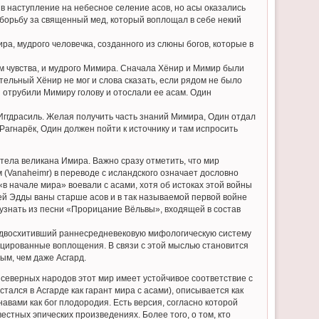
в наступление на небесное селение асов, но асы оказались
 борьбу за священный мед, который воплощал в себе некий
ра, мудрого человечка, созданного из слюны богов, которые в
м чувства, и мудрого Мимира. Сначала Хёнир и Мимир были
тельный Хёнир не мог и слова сказать, если рядом не было
 отрубили Мимиру голову и отослали ее асам. Один
ггдрасиль. Желая получить часть знаний Мимира, Один отдал
Рагнарёк, Один должен пойти к источнику и там испросить
тела великана Имира. Важно сразу отметить, что мир
 (Vanaheimr) в переводе с исландского означает дословно
«в начале мира» воевали с асами, хотя об истоках этой войны
шей Эдды ваны старше асов и в так называемой первой войне
узнать из песни «Прорицание Вёльвы», входящей в состав
предвосхитивший раннесредневековую мифологическую систему
ицированные воплощения. В связи с этой мыслью становится
ым, чем даже Асгард.
северных народов этот мир имеет устойчивое соответствие с
тался в Асгарде как гарант мира с асами), описывается как
авами как бог плодородия. Есть версия, согласно которой
естных эпических произведениях. Более того, о том, кто