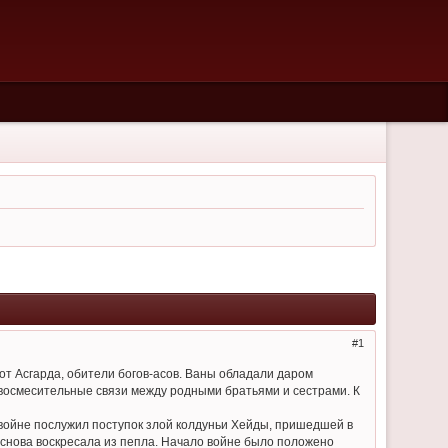
1
от Асгарда, обители богов-асов. Ваны обладали даром
ровосмесительные связи между родными братьями и сестрами. К
й войне послужил поступок злой колдуньи Хейды, пришедшей в
 снова воскресала из пепла. Начало войне было положено