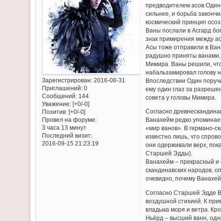
предводителем асов Одино
сильнее, и борьба законч
космический принцип осоз
Ваны послали в Асгард бог
знак примирения между ас
Асы тоже отправили в Ван
радушно приняты ванами, 
Мимира. Ваны решили, что
набальзамировал голову н
Зарегистрирован
: 2016-08-31
Впоследствии Один поручи
Приглашений:
0
ему один глаз за разрешен
Сообщений:
144
совета у головы Мимира.
Уважение:
[+0/-0]
Согласно древнескандинав
Позитив:
[+0/-0]
Провел на форуме:
Ванахейм редко упоминает
3 часа 13 минут
«мир ванов». В германо-ск
Последний визит:
известно лишь, что спров
2016-09-15 21:23:19
они одерживали верх, пок
Старшей Эдды).
Ванахейм – прекрасный и 
скандинавских народов, о
очевидно, почему Ванахей
Согласно Старшей Эдде Ва
воздушной стихией. К прим
владыка моря и ветра. Кр
Ньёрд – высший ванн, одна