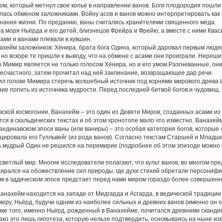
м, который метнул свое копье в направлении ванов. Боги плодородия пошли 
илась обменом заложниками. Войну асов и ванов можно интерпретировать как
нания жизни. По преданию, ваны считались хранителями священного меда.
а моря Ньёрда и его детей, близнецов Фрейра и Фрейю, а вместе с ними Кваси
ами и ванами плевали в кувшин.
ахейм заложников: Хёнира, брата бога Одина, который даровал первым людя
но вскоре те пришли к выводу, что на обмене с асами они проиграли. Нереши
 Мимир является не только голосом Хёнира, но и его умом.Разгневанные, они
есчастного, затем прочитал над ней заклинание, возвращающее дар речи.
л голове Мимира стеречь волшебный источник под корнями мирового древа И
ие попить из источника мудрости. Перед последней битвой богов и чудовищ, 
ской космогонии, Ванахейм – это один из Девяти Миров, созданных асами из 
ся в скальдических текстах и об этом хронотопе мало что известно. Ванахейм
андинавском эпосе ваны (или ваниры) – это особая категория богов, которые 
оцировала его Гулльвейг (из рода ванов). Согласно текстам Старшей и Млад
а мудрый Один не решился на перемирие (подробнее об этом эпизоде можно 
светлый мир. Многие исследователи полагают, что культ ванов, во многом 
пирался на обожествление сил природы, где духи стихий обретали персониф
м в эддическом эпосе предстает перед нами миром гораздо более совершенн
нахейм находится на западе от Мидгарда и Асгарда, в ведической традиции 
еру, Ньёрд, будучи одним из наиболее сильных и древних ванов (именно он ос
оме того, именно Ньёрд, рожденный в Ванахейме, почитался древними скандин
ко это лишь гипотеза, которую нельзя подтвердить, основываясь на ныне изв