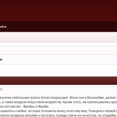
ойти
йм
27
фологии небольшая группа богов плодородия. Жили они в Ванахейме, далеко 
, а также владели искусством колдовства. Кроме этого, им приписывались к
его потомство - Фрейра и Фрейю.
азывалось о войне, которая положила конец золотому веку. Поводом к перво
забили колдунью копьями и пытались трижды сжечь ее на костре, но злодейка