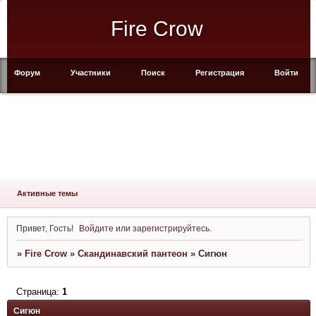
Fire Crow
Форум
Участники
Поиск
Регистрация
Войти
Активные темы
Привет, Гость!
Войдите
или
зарегистрируйтесь
.
»
Fire Crow
»
Скандинавский пантеон
»
Сигюн
Страница:
1
Сигюн