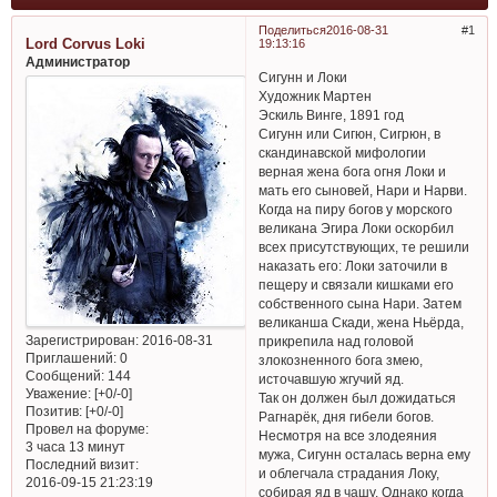
Поделиться
2016-08-31
1
Lord Corvus Loki
19:13:16
Администратор
Сигунн и Локи
Художник Мартен
Эскиль Винге, 1891 год
Сигунн или Сигюн, Сигрюн, в
скандинавской мифологии
верная жена бога огня Локи и
мать его сыновей, Нари и Нарви.
Когда на пиру богов у морского
великана Эгира Локи оскорбил
всех присутствующих, те решили
наказать его: Локи заточили в
пещеру и связали кишками его
собственного сына Нари. Затем
великанша Скади, жена Ньёрда,
Зарегистрирован
: 2016-08-31
прикрепила над головой
Приглашений:
0
злокозненного бога змею,
Сообщений:
144
источавшую жгучий яд.
Уважение:
[+0/-0]
Так он должен был дожидаться
Позитив:
[+0/-0]
Рагнарёк, дня гибели богов.
Провел на форуме:
Несмотря на все злодеяния
3 часа 13 минут
мужа, Сигунн осталась верна ему
Последний визит:
и облегчала страдания Локу,
2016-09-15 21:23:19
собирая яд в чашу. Однако когда