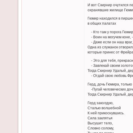
И вот Скирнир очутился пе
охранявшие жилище Гюмира,
Гюмир находился в пиршест
в общих палатах
- Кто там у порога Гюмир
- Воин на могучем коне, -
- Даже если он наш враг,
Одна из служанок отворил
которые принес от Фрейра
- Это для тебя, прекрасне
- Завлекай своим золотом
Тогда Скирнир Удалый, дер
- Отдай свою любовь Фрейр
Герд, дочь Гюмира, тольк
-Пугай человеческих дочер
Тогда Скирнир Удалый, дер
Герд заколдую,
Сталью волшебной
К ней прикоснувшись.
Сила заклятья
Высушит тело,
Словно солому,