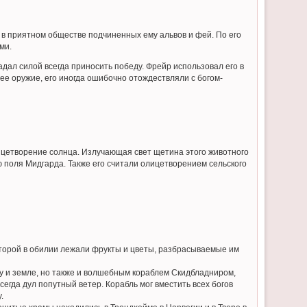
 в приятном обществе подчиненных ему альвов и фей. По его
ми.
адал силой всегда приносить победу. Фрейр использовал его в
ющее оружие, его иногда ошибочно отождествляли с богом-
ицетворение солнца. Излучающая свет щетина этого животного
 поля Мидгарда. Также его считали олицетворением сельского
которой в обилии лежали фрукты и цветы, разбрасываемые им
у и земле, но также и волшебным кораблем Скидбладниром,
егда дул попутный ветер. Корабль мог вместить всех богов
.