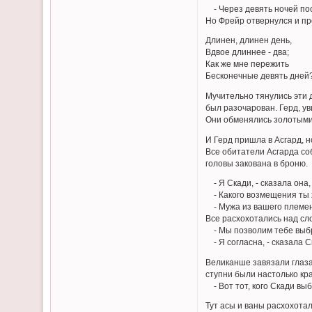
- Через девять ночей посл
Но Фрейр отвернулся и п
Длинен, длинен день,
Вдвое длиннее - два;
Как же мне пережить
Бесконечные девять дней
Мучительно тянулись эти 
был разочарован. Герд, ув
Они обменялись золотыми 
И Герд пришла в Асгард, 
Все обитатели Асгарда соб
головы закована в броню.
- Я Скади, - сказала она,
- Какого возмещения ты х
- Мужа из вашего племени
Все расхохотались над сл
- Мы позволим тебе выбра
- Я согласна, - сказала С
Великанше завязали глаза,
ступни были настолько кра
- Вот тот, кого Скади выб
Тут асы и ваны расхохотал