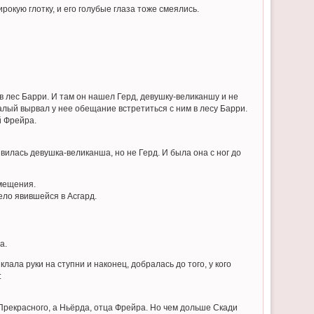
окую глотку, и его голубые глаза тоже смеялись.
в лес Барри. И там он нашел Герд, девушку-великаншу и не
далый вырвал у нее обещание встретиться с ним в лесу Барри.
й Фрейра.
вилась девушка-великанша, но не Герд. И была она с ног до
змещения.
ело явившейся в Асгард.
а.
клала руки на ступни и наконец, добралась до того, у кого
:
ра Прекрасного, а Ньёрда, отца Фрейра. Но чем дольше Скади