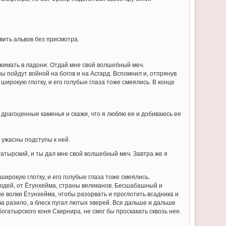
авить альвов без присмотра.
 сжимать в ладони. Отдай мне свой волшебный меч.
ы пойдут войной на богов и на Асгард. Вспомнил и, отпрянув
ирокую глотку, и его голубые глаза тоже смеялись. В конце
драгоценные каменья и скажи, что я люблю ее и добиваюсь ее
 ужасны подступы к ней.
гатырский, и ты дал мне свой волшебный меч. Завтра же я
широкую глотку, и его голубые глаза тоже смеялись.
юдей, от Ётунхейма, страны великанов. Бесшабашный и
е волки Ётунхейма, чтобы разорвать и проглотить всадника и
ча разило, а блеск пугал лютых зверей. Все дальше и дальше
огатырского коня Скирнира, не смог бы проскакать сквозь нее.