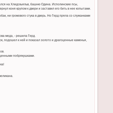
нялся на Хлидскьяльв, башню Одина. Исполинские псы,
рнул коня крупом к двери и заставил его бить в нее копытами.
бак, ни громового стука в дверь. Но Герд пряла со служанками
ова меда, - решила Герд.
ок, подошел к ней и показал золото и драгоценные каменья,
ов.
гоценными побрякушками.
ка!
великана.