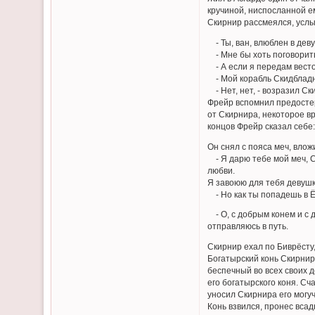
кручиной, ниспосланной ем
Скирнир рассмеялся, усл
- Ты, ван, влюблен в деву
- Мне бы хоть поговорить 
- А если я передам весточ
- Мой корабль Скидбладни
- Нет, нет, - возразил Ск
Фрейр вспомнил предостере
от Скирнира, некоторое в
концов Фрейр сказал себе:
Он снял с пояса меч, влож
- Я дарю тебе мой меч, С
любви.
Я завоюю для тебя девушк
- Но как ты попадешь в Ёт
- О, с добрым конем и с д
отправляюсь в путь.
Скирнир ехал по Биврёсту,
Богатырский конь Скирнир
беспечный во всех своих 
его богатырского коня. Сч
уносил Скирнира его могуч
Конь взвился, пронес всад