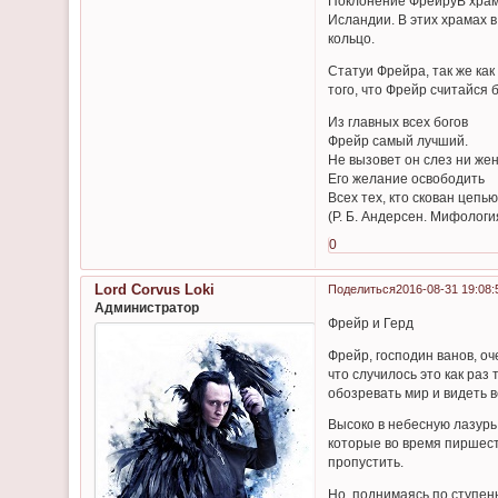
Поклонение ФрейруВ храма
Исландии. В этих храмах 
кольцо.
Статуи Фрейра, так же как
того, что Фрейр считайся
Из главных всех богов
Фрейр самый лучший.
Не вызовет он слез ни жен
Его желание освободить
Всех тех, кто скован цепью
(Р. Б. Андерсен. Мифолог
0
Lord Corvus Loki
Поделиться
2016-08-31 19:08:
Администратор
Фрейр и Герд
Фрейр, господин ванов, оч
что случилось это как раз
обозревать мир и видеть в
Высоко в небесную лазурь 
которые во время пиршест
пропустить.
Но, поднимаясь по ступень