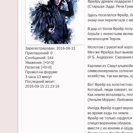
Фрейру древле подарили А
(Старшая Эдда. Речи Грим
Здесь поселился Фрейр, б
знаку они перелетали с ме
В дар от богов Фрейр полу
борьбе с инеистыми велика
меченосцем Тюром.
Молотом с рукояткой коро
Зарегистрирован
: 2016-08-31
Меч же Фрейра был выков
Приглашений:
0
(Р. Б. Андерсен. Сказания
Сообщений:
144
Уважение:
[+0/-0]
Карлики из Свартальвхейм
Позитив:
[+0/-0]
символизировала солнечны
Провел на форуме:
хозяйства, так как вепрь,
3 часа 13 минут
Последний визит:
Вот Фрейр на золотистом 
2016-09-15 21:23:19
Который, люди говорят, их
Как землю вспахивать, по
(Уильям Моррис. Любовник
Иногда Фрейр ездил верхо
во время езды по земле.
Фрейр не только гордился
олицетворением облаков. 
вместе с их конями и оруд