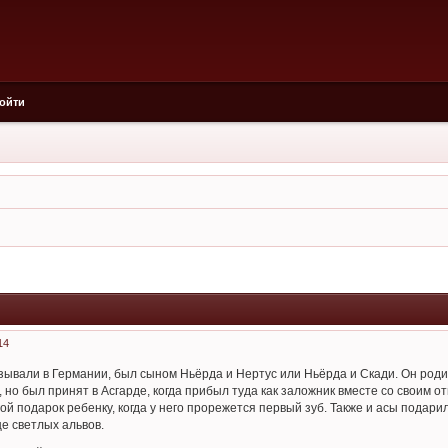
ойти
14
называли в Германии, был сыном Ньёрда и Нертус или Ньёрда и Скади. Он роди
, но был принят в Асгарде, когда прибыл туда как заложник вместе со своим
гой подарок ребенку, когда у него прорежется первый зуб. Также и асы пода
е светлых альвов.