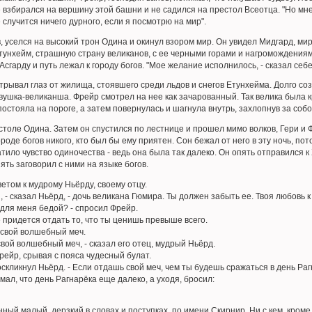
е взбирался на вершину этой башни и не садился на престол Всеотца. "Но мне 
е случится ничего дурного, если я посмотрю на мир".
, уселся на высокий трон Одина и окинул взором мир. Он увидел Мидгард, мир
тунхейм, страшную страну великанов, с ее черными горами и нагромождениями
сгарду и путь лежал к городу богов. "Мое желание исполнилось, - сказал себе 
отрывал глаз от жилища, стоявшего среди льдов и снегов Етунхейма. Долго соз
евушка-великанша. Фрейр смотрел на нее как зачарованный. Так велика была к
остояла на пороге, а затем повернулась и шагнула внутрь, захлопнув за собо
столе Одина. Затем он спустился по лестнице и прошел мимо волков, Гери и 
городе богов никого, кто был бы ему приятен. Сон бежал от него в эту ночь, по
тило чувство одиночества - ведь она была так далеко. Он опять отправился к 
пять заговорил с ними на языке богов.
ветом к мудрому Ньёрду, своему отцу.
 - сказал Ньёрд, - дочь великана Гюмира. Ты должен забыть ее. Твоя любовь 
для меня бедой? - спросил Фрейр.
 придется отдать то, что ты ценишь превыше всего.
свой волшебный меч.
вой волшебный меч, - сказал его отец, мудрый Ньёрд.
рейр, срывая с пояса чудесный булат.
скликнул Ньёрд. - Если отдашь свой меч, чем ты будешь сражаться в день Раг
ал, что день Рагнарёка еще далеко, а уходя, бросил:
ный малый, дерзкий в словах и поступках, по имени Скирнир. Ни с кем, кроме