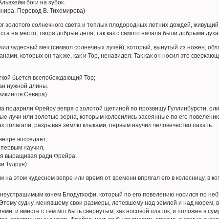
львхейм боги на зубок.
нира. Перевод В. Тихомирова)
ог золотого солнечного света и теплых плодородных летних дождей, живущий
ста на место, творя добрые дела, так как с самого начала были добрыми духа
чил чудесный меч (символ солнечных лучей), который, вынутый из ножен, обл
нами, которых он так же, как и Тор, ненавидел. Так как он носил это сверка
ткой бьется всепобеждающий Тор;
ан нужной длины.
 викингов Севера)
а подарили Фрейру вепря с золотой щетиной по прозвищу Гуллинбурсти, ол
е лучи или золотые зерна, которым колосились засеянные по его повелению
 как полагали, разрывая землю клыками, первым научил человечество пахать.
вепре восседает,
 первым научил,
ля выращивая ради Фрейра.
и Тудрун)
м на этом чудесном вепре или время от времени впрягал его в колесницу, в 
 неустрашимым конем Блодугхофи, который по его повелению носился по неб
Этому судну, менявшему свои размеры, летевшему над землей и над морем, вс
иями, и вместе с тем мог быть свернутым, как носовой платок, и положен в суму