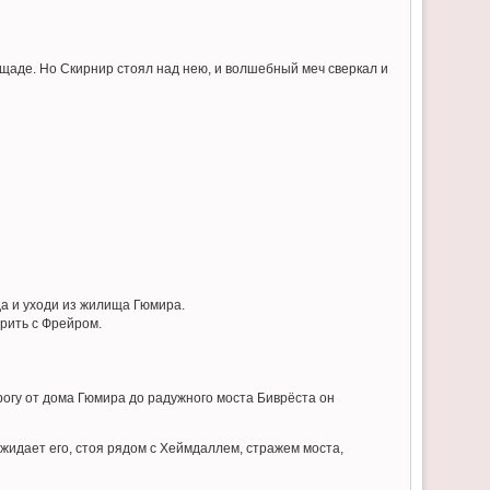
щаде. Но Скирнир стоял над нею, и волшебный меч сверкал и
да и уходи из жилища Гюмира.
орить с Фрейром.
рогу от дома Гюмира до радужного моста Биврёста он
джидает его, стоя рядом с Хеймдаллем, стражем моста,