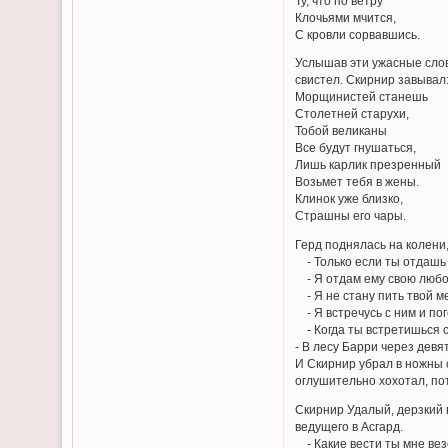
Ту, что по ветру
Клочьями мчится,
С кровли сорвавшись.
Услышав эти ужасные слов
свистел. Скирнир завывал
Морщинистей станешь
Столетней старухи,
Тобой великаны
Все будут гнушаться,
Лишь карлик презренный
Возьмет тебя в жены.
Клинок уже близко,
Страшны его чары.
Герд поднялась на колени
- Только если ты отдашь 
- Я отдам ему свою любов
- Я не стану пить твой м
- Я встречусь с ним и по
- Когда ты встретишься с
- В лесу Барри через девя
И Скирнир убрал в ножны 
оглушительно хохотал, по
Скирнир Удалый, дерзкий в
ведущего в Асгард.
- Какие вести ты мне везе