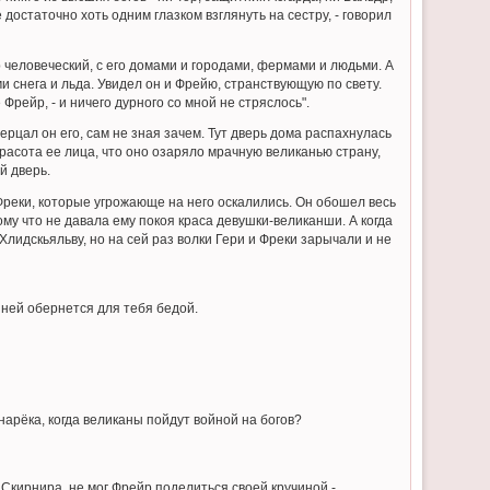
достаточно хоть одним глазком взглянуть на сестру, - говорил
 человеческий, с его домами и городами, фермами и людьми. А
 снега и льда. Увидел он и Фрейю, странствующую по свету.
Фрейр, - и ничего дурного со мной не стряслось".
ерцал он его, сам не зная зачем. Тут дверь дома распахнулась
расота ее лица, что оно озаряло мрачную великанью страну,
й дверь.
Фреки, которые угрожающе на него оскалились. Он обошел весь
тому что не давала ему покоя краса девушки-великанши. А когда
Хлидскьяльву, но на сей раз волки Гери и Фреки зарычали и не
к ней обернется для тебя бедой.
нарёка, когда великаны пойдут войной на богов?
 Скирнира, не мог Фрейр поделиться своей кручиной -