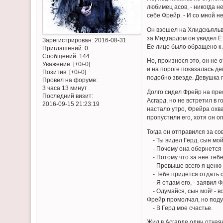
любимец асов, - никогда н
себе Фрейр. - И со мной н
Он взошел на Хлидскьяльв
за Мидгардом он увидел Ё
Зарегистрирован
: 2016-08-31
Ее лицо было обращено к А
Приглашений:
0
Сообщений:
144
Но, произнося это, он не 
Уважение:
[+0/-0]
и на пороге показалась д
Позитив:
[+0/-0]
подобно звезде. Девушка п
Провел на форуме:
3 часа 13 минут
Долго сидел Фрейр на пре
Последний визит:
Асгард, но не встретил в 
2016-09-15 21:23:19
настало утро, Фрейра охва
пропустили его, хотя он о
Тогда он отправился за со
- Ты видел Герд, сын мой,
- Почему она обернется 
- Потому что за нее тебе
- Превыше всего я ценю 
- Тебе придется отдать с
- Я отдам его, - заявил Ф
- Одумайся, сын мой! - во
Фрейр промолчал, но подум
- В Герд мое счастье.
Жил в Асгарде один отчаян