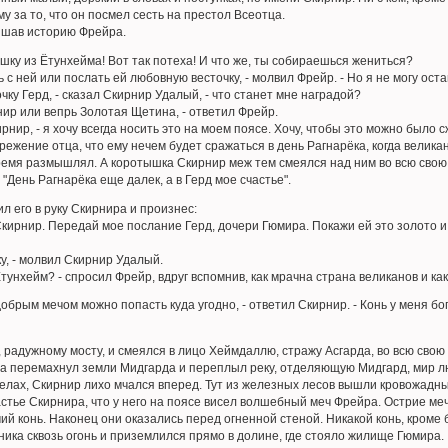
у за то, что он посмел сесть на престол Всеотца.
ышав историю Фрейра.
шку из Ётунхейма! Вот так потеха! И что же, ты собираешься жениться?
с ней или послать ей любовную весточку, - молвил Фрейр. - Но я не могу ост
ку Герд, - сказал Скирнир Удалый, - что станет мне наградой?
р или вепрь Золотая Щетина, - ответил Фрейр.
ирнир, - я хочу всегда носить это на моем поясе. Хочу, чтобы это можно было
жение отца, что ему нечем будет сражаться в день Рагнарёка, когда великан
ремя размышлял. А коротышка Скирнир меж тем смеялся над ним во всю свою ш
 "День Рагнарёка еще далек, а в Герд мое счастье".
ил его в руку Скирнира и произнес:
кирнир. Передай мое послание Герд, дочери Гюмира. Покажи ей это золото и 
у, - молвил Скирнир Удалый.
унхейм? - спросил Фрейр, вдруг вспомнив, как мрачна страна великанов и как
обрым мечом можно попасть куда угодно, - ответил Скирнир. - Конь у меня бо
 радужному мосту, и смеялся в лицо Хеймдаллю, стражу Асгарда, во всю свою 
а перемахнул земли Мидгарда и переплыл реку, отделяющую Мидгард, мир л
делах, Скирнир лихо мчался вперед. Тут из железных лесов вышли кровожадны
астье Скирнира, что у него на поясе висел волшебный меч Фрейра. Острие ме
ий конь. Наконец они оказались перед огненной стеной. Никакой конь, кроме б
ника сквозь огонь и приземлился прямо в долине, где стояло жилище Гюмира.