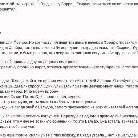
е этой ты встретишь Герд в лесу Барри. - Скирнир засмеялся во всю свою шир
рошептал:
?
дни для Фрейра. Но вот наступил девятый день, и вечером Фрейр отправился 
идав Фрейра, такого высокого и благородного, возрадовалась, что Скирнир У
кольцами, и было решено, что девушка-великанша вступит в Асгард невесто
но с ней пришла и другая девушка-великанша.
рались у огромных ворот, готовясь приветствовать невесту Фрейра. И тут поя
 - дочь Тьяцци. Мой отец принял смерть от обитателей Асгарда. Я требую во
очешь, дева? - спросил Один, улыбаясь при виде девушки-великанши, так см
, как у Герд. И по моему выбору.
овами Скади. Потом Один проговорил, смеясь:
ть у нас мужа, но ты должна выбрать его по ступням.
кади, не сводя очей с Бальдра, самого прекрасного из всех обитателей Асгард
 и асы и ваны уселись вокруг нее. Переходя от одного к другому, она каждому 
сивые, что у нее не возникло сомнений, что это Бальдр. Она встала и сказала
ирает себе в мужья.
ись еще громче, сняли у нее с глаз повязку, и Скади узрела... нет, не Бальд