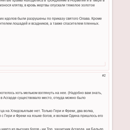
енитые храмы находились в Трондхейме в Норвегии и в Твере в
знося клятву, в кровь жертвы опускали тяжелое золотое
этих идолов были разрушены по приказу святого Олава. Кроме
вителем лошадей и всадников, а также спасителем пленных.
2
ахотелось хоть мельком взглянуть на нее. (Надобно вам знать,
 А в Асгарде существовало место, откуда можно было
а на Хлидскьяльве нет. Только Гери и Фреки, два волка,
с Гери и Фреки на языке богов, и волкам Одина пришлось его
никто из высших богов - ни Тор, защитник Асгарда, ни Бальдр,