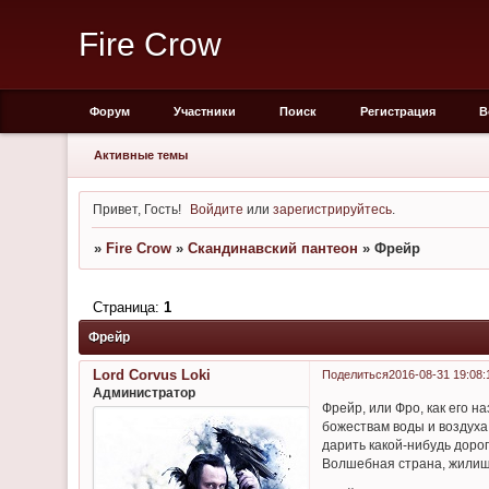
Fire Crow
Форум
Участники
Поиск
Регистрация
В
Активные темы
Привет, Гость!
Войдите
или
зарегистрируйтесь
.
»
Fire Crow
»
Скандинавский пантеон
»
Фрейр
Страница:
1
Фрейр
Lord Corvus Loki
Поделиться
2016-08-31 19:08:
Администратор
Фрейр, или Фро, как его 
божествам воды и воздуха
дарить какой-нибудь доро
Волшебная страна, жилищ