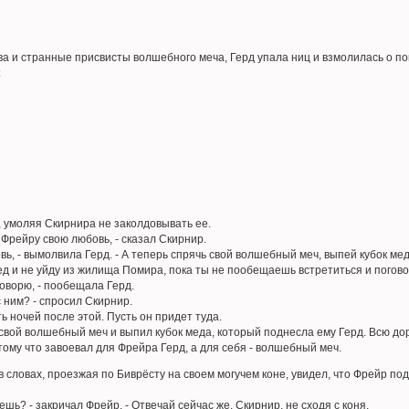
а и странные присвисты волшебного меча, Герд упала ниц и взмолилась о по
:
, умоляя Скирнира не заколдовывать ее.
Фрейру свою любовь, - сказал Скирнир.
ь, - вымолвила Герд. - А теперь спрячь свой волшебный меч, выпей кубок ме
ед и не уйду из жилища Помира, пока ты не пообещаешь встретиться и погов
говорю, - пообещала Герд.
 ним? - спросил Скирнир.
ть ночей после этой. Пусть он придет туда.
свой волшебный меч и выпил кубок меда, который поднесла ему Герд. Всю до
тому что завоевал для Фрейра Герд, а для себя - волшебный меч.
 словах, проезжая по Биврёсту на своем могучем коне, увидел, что Фрейр по
шь? - закричал Фрейр. - Отвечай сейчас же, Скирнир, не сходя с коня.