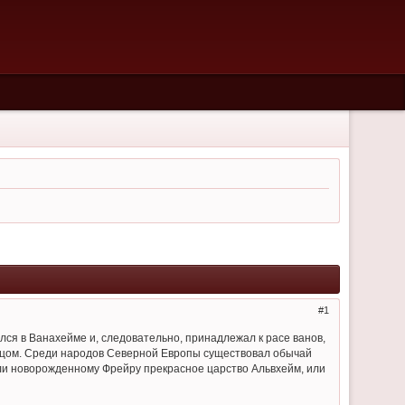
1
лся в Ванахейме и, следовательно, принадлежал к расе ванов,
 отцом. Среди народов Северной Европы существовал обычай
рили новорожденному Фрейру прекрасное царство Альвхейм, или