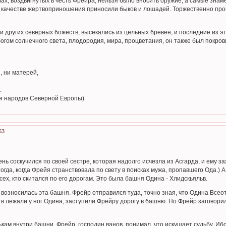
х, воздвигнутых в честь Фрейра, нельзя было вносить оружие, а самые знам
в качестве жертвоприношения приносили быков и лошадей. Торжественно прои
 и других северных божеств, высекались из цельных бревен, и последние из 
 богом солнечного света, плодородия, мира, процветания, он также был покро
, ни матерей,
.
ия народов Северной Европы)
53
ень соскучился по своей сестре, которая надолго исчезла из Асгарда, и ему з
 тогда, когда Фрейя странствовала по свету в поисках мужа, пропавшего Ода.)
сех, кто скитался по его дорогам. Это была башня Одина - Хлидскьяльв.
возносилась эта башня. Фрейр отправился туда, точно зная, что Одина Всеотц
в лежали у ног Одина, заступили Фрейру дорогу в башню. Но Фрейр заговорил 
кам внутри башни, Фрейр, господин ванов, понимал, что искушает судьбу. Ибо 