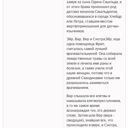
замуж за сына Одина Скьельда, и
от этого брака произошел род
датских конунгов Скьельдунгов,
обосновавшихся в городе Хлейдр
или Летра, ставшем местом
жертвоприношения для датчан-
язычников.
Эйр, Вар, Вер и СнотраЭйр, еще
одна помощница Фригг,
считалась самой лучшей
врачевательнипей. Она собирала
лекарственные травы со всей
земли и лечила ими раны и
болезни, а также учила этой
науке женщин, потому что в
древней Скандинавии только им
разрешалось заниматься
врачеванием.
Вар слышала все клятвы и
наказывала клятвопреступников,
в то же самое время
вознаграждая тех, кто держал
слово. Затем шли Вер (вера -
сведущая), знавшая все, что
происходило в мире, и Снотра,