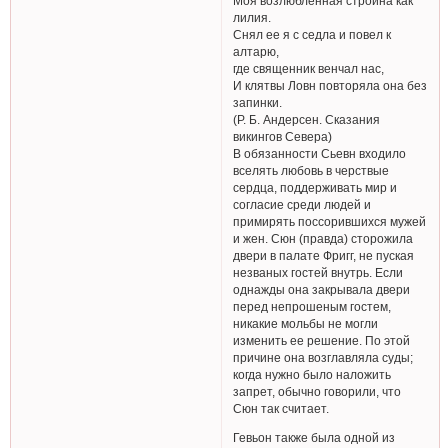
Моя возлюбленная стройна как
лилия.
Снял ее я с седла и повел к
алтарю,
где священник венчал нас,
И клятвы Ловн повторяла она без
запинки.
(Р. Б. Андерсен. Сказания
викингов Севера)
В обязанности Сьевн входило
вселять любовь в черствые
сердца, поддерживать мир и
согласие среди людей и
примирять поссорившихся мужей
и жен. Сюн (правда) сторожила
двери в палате Фригг, не пуская
незваных гостей внутрь. Если
однажды она закрывала двери
перед непрошеным гостем,
никакие мольбы не могли
изменить ее решение. По этой
причине она возглавляла суды;
когда нужно было наложить
запрет, обычно говорили, что
Сюн так считает.
Гевьон также была одной из