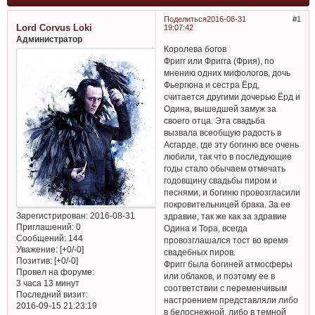
Поделиться
2016-08-31
1
Lord Corvus Loki
19:07:42
Администратор
Королева богов
Фригг или Фригга (Фрия), по
мнению одних мифологов, дочь
Фьергюна и сестра Ёрд,
считается другими дочерью Ёрд и
Одина, вышедшей замуж за
своего отца. Эта свадьба
вызвала всеобщую радость в
Асгарде, где эту богиню все очень
любили, так что в последующие
годы стало обычаем отмечать
годовщину свадьбы пиром и
песнями, и богиню провозгласили
покровительницей брака. За ее
Зарегистрирован
: 2016-08-31
здравие, так же как за здравие
Приглашений:
0
Одина и Тора, всегда
Сообщений:
144
провозглашался тост во время
Уважение:
[+0/-0]
свадебных пиров.
Позитив:
[+0/-0]
Фригг была богиней атмосферы
Провел на форуме:
или облаков, и поэтому ее в
3 часа 13 минут
соответствии с переменчивым
Последний визит:
настроением представляли либо
2016-09-15 21:23:19
в белоснежной, либо в темной