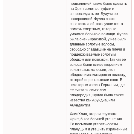
привилегией также было одевать
на Фригг золотые туфли и
сопровождать ее. Будучи ее
наперсницей, Фулла часто
советовала ей, как лучше всего
помочь смертным, которые
умоляли богиню о помощи. Фулла
была очень красивой, у нее были
длинные золотые волосы,
свободно спадавшие на плечи и
поддерживаемые золотым
ободком или повязкой. Так как ее
волосы были олицетворением
золотистых колосьев, этот
ободок символизировал полоску,
которой перевязывали сноп. В
некоторых частях Германии, где
ее считали символом
плодородия, Фулла была также
известна как Абундиа, или
Абундантиа.
ХлинХлин, вторая служанка
Фригг, была богиней утешения.
Ее посылали утереть слезы
плачущим и утешить израненные