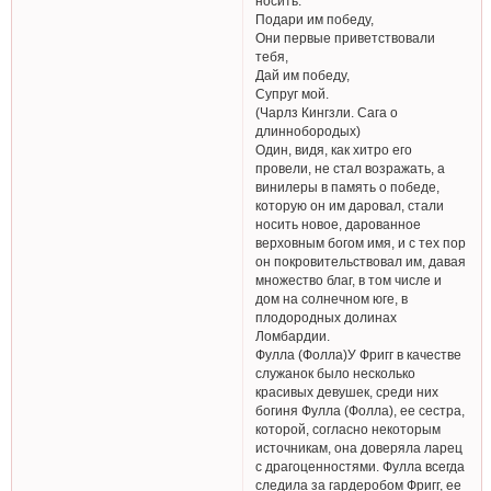
носить.
Подари им победу,
Они первые приветствовали
тебя,
Дай им победу,
Супруг мой.
(Чарлз Кингзли. Сага о
длиннобородых)
Один, видя, как хитро его
провели, не стал возражать, а
винилеры в память о победе,
которую он им даровал, стали
носить новое, дарованное
верховным богом имя, и с тех пор
он покровительствовал им, давая
множество благ, в том числе и
дом на солнечном юге, в
плодородных долинах
Ломбардии.
Фулла (Фолла)У Фригг в качестве
служанок было несколько
красивых девушек, среди них
богиня Фулла (Фолла), ее сестра,
которой, согласно некоторым
источникам, она доверяла ларец
с драгоценностями. Фулла всегда
следила за гардеробом Фригг, ее