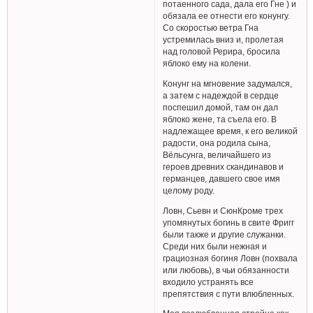
потаенного сада, дала его Гне ) и
обязала ее отнести его конунгу.
Со скоростью ветра Гна
устремилась вниз и, пролетая
над головой Рерира, бросила
яблоко ему на колени.
Конунг на мгновение задумался,
а затем с надеждой в сердце
поспешил домой, там он дал
яблоко жене, та съела его. В
надлежащее время, к его великой
радости, она родила сына,
Вёльсунга, величайшего из
героев древних скандинавов и
германцев, давшего свое имя
целому роду.
Ловн, Сьевн и СюнКроме трех
упомянутых богинь в свите Фригг
были также и другие служанки.
Среди них были нежная и
грациозная богиня Ловн (похвала
или любовь), в чьи обязанности
входило устранять все
препятствия с пути влюбленных.