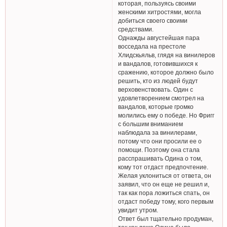
которая, пользуясь своими
женскими хитростями, могла
добиться своего своими
средствами.
Однажды августейшая пара
восседала на престоле
Хлидскьяльв, глядя на винилеров
и вандалов, готовившихся к
сражению, которое должно было
решить, кто из людей будут
верховенствовать. Один с
удовлетворением смотрел на
вандалов, которые громко
молились ему о победе. Но Фригг
с большим вниманием
наблюдала за винилерами,
потому что они просили ее о
помощи. Поэтому она стала
расспрашивать Одина о том,
кому тот отдаст предпочтение.
Желая уклониться от ответа, он
заявил, что он еще не решил и,
так как пора ложиться спать, он
отдаст победу тому, кого первым
увидит утром.
Ответ был тщательно продуман,