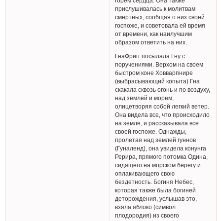
горем сердца. Она также
прислушивалась к молитвам
смертных, сообщая о них своей
госпоже, и советовала ей время
от времени, как наилучшим
образом ответить на них.
ГнаФригг посылала Гну с
поручениями. Верхом на своем
быстром коне Ховварпнире
(выбрасывающий копыта) Гна
скакала сквозь огонь и по воздуху,
над землей и морем,
олицетворяя собой легкий ветер.
Она видела все, что происходило
на земле, и рассказывала все
своей госпоже. Однажды,
пролетая над землей гуннов
(Гуналенд), она увидела конунга
Рерира, прямого потомка Одина,
сидящего на морском берегу и
оплакивающего свою
бездетность. Богиня Небес,
которая также была богиней
деторождения, услышав это,
взяла яблоко (символ
плодородия) из своего