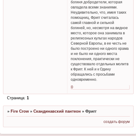
богиня добродетели, которая
овладела всеми знаниями.
Неудивительно, что, имея таких
помощниц, Фригг считалась
самой главной и сильной
богиней, но, несмотря на видное
место, которое она занимала в
религиозных культах народов
Северной Европы, в ее честь не
было построено ни одного храма
и не было ни одного места
поклонения, практически не
существовало отдельных молитв
к Фригг. К ней и к Одину
обращались с просьбами
одновременно.
0
Страница:
1
»
Fire Crow
»
Скандинавский пантеон
»
Фригг
создать форум