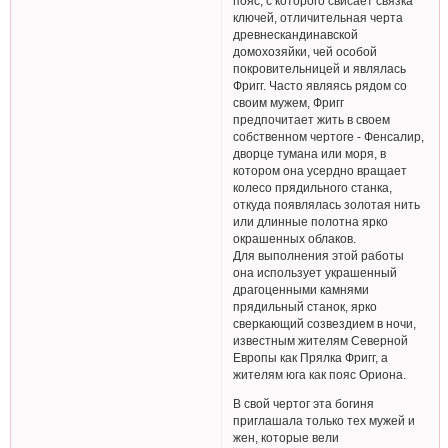
пояс, с которого свисает связка
ключей, отличительная черта
древнескандинавской
домохозяйки, чей особой
покровительницей и являлась
Фригг. Часто являясь рядом со
своим мужем, Фригг
предпочитает жить в своем
собственном чертоге - Фенсалир,
дворце тумана или моря, в
котором она усердно вращает
колесо прядильного станка,
откуда появлялась золотая нить
или длинные полотна ярко
окрашенных облаков.
Для выполнения этой работы
она использует украшенный
драгоценными камнями
прядильный станок, ярко
сверкающий созвездием в ночи,
известным жителям Северной
Европы как Прялка Фригг, а
жителям юга как пояс Ориона.
В свой чертог эта богиня
приглашала только тех мужей и
жен, которые вели