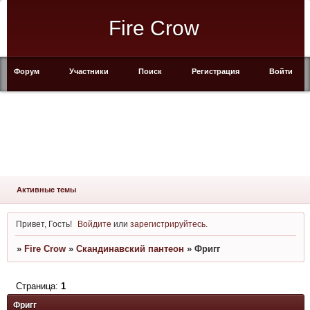
Fire Crow
Форум
Участники
Поиск
Регистрация
Войти
Активные темы
Привет, Гость!
Войдите
или
зарегистрируйтесь
.
»
Fire Crow
»
Скандинавский пантеон
»
Фригг
Страница:
1
Фригг