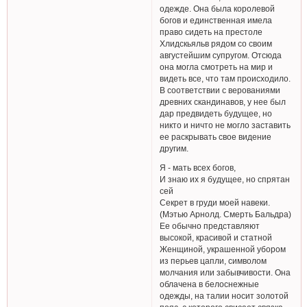
одежде. Она была королевой
богов и единственная имела
право сидеть на престоле
Хлидскьяльв рядом со своим
августейшим супругом. Отсюда
она могла смотреть на мир и
видеть все, что там происходило.
В соответствии с верованиями
древних скандинавов, у нее был
дар предвидеть будущее, но
никто и ничто не могло заставить
ее раскрывать свое видение
другим.
Я - мать всех богов,
И знаю их я будущее, но спрятан
сей
Секрет в груди моей навеки.
(Мэтью Арнолд. Смерть Бальдра)
Ее обычно представляют
высокой, красивой и статной
Женщиной, украшенной убором
из перьев цапли, символом
молчания или забывчивости. Она
облачена в белоснежные
одежды, на талии носит золотой