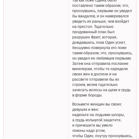
так как ложе Одина было
поставлено таким образом, что,
проснувшись, первыми он увидел
бы вандалов, и он намеревался
увидеть их раньше, чем взойдет
на престол. Тщательно
продуманный план был
разрушен Фригг, которая,
дождавшись, пока Один уснет,
бесшумно повернула его ложе
таким образом, что, проснувшись,
он увидел ее любимцев первыми.
Затем она отправила послание
винилерам, чтобы те нарядили
своих жен в доспехи и на
рассвете отправили бы их
строем, велев тщательно
зачесать волосы на щеки и грудь
в форме бороды.
Возьмите женщин вы своих:
девушек и жен:
наденьте на лодыжки шпоры,
а грудь кольчугой защитите,
и причешите вы умело
локоны надо ртом,
чтобы Один, поутру проснувшись,