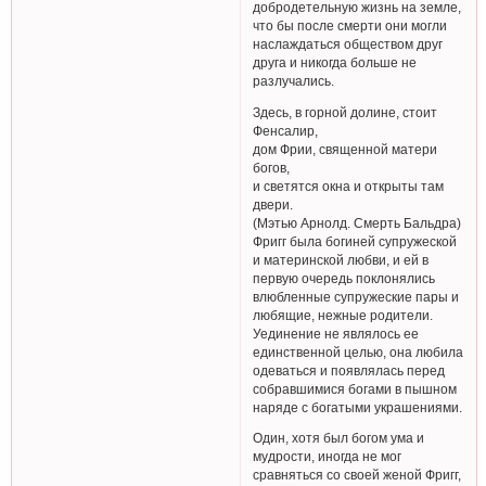
добродетельную жизнь на земле,
что бы после смерти они могли
наслаждаться обществом друг
друга и никогда больше не
разлучались.
Здесь, в горной долине, стоит
Фенсалир,
дом Фрии, священной матери
богов,
и светятся окна и открыты там
двери.
(Мэтью Арнолд. Смерть Бальдра)
Фригг была богиней супружеской
и материнской любви, и ей в
первую очередь поклонялись
влюбленные супружеские пары и
любящие, нежные родители.
Уединение не являлось ее
единственной целью, она любила
одеваться и появлялась перед
собравшимися богами в пышном
наряде с богатыми украшениями.
Один, хотя был богом ума и
мудрости, иногда не мог
сравняться со своей женой Фригг,