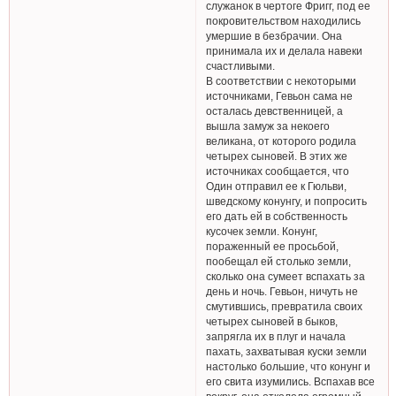
служанок в чертоге Фригг, под ее
покровительством находились
умершие в безбрачии. Она
принимала их и делала навеки
счастливыми.
В соответствии с некоторыми
источниками, Гевьон сама не
осталась девственницей, а
вышла замуж за некоего
великана, от которого родила
четырех сыновей. В этих же
источниках сообщается, что
Один отправил ее к Гюльви,
шведскому конунгу, и попросить
его дать ей в собственность
кусочек земли. Конунг,
пораженный ее просьбой,
пообещал ей столько земли,
сколько она сумеет вспахать за
день и ночь. Гевьон, ничуть не
смутившись, превратила своих
четырех сыновей в быков,
запрягла их в плуг и начала
пахать, захватывая куски земли
настолько большие, что конунг и
его свита изумились. Вспахав все