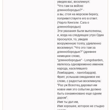
увидев вас, воскликнул:
"Что.там за войско
длиннобородых?" -
а вы, стоя на морском берегу,
поприветствуете его в ответ.
(Чарлз Кингзли. Сага о
длиннобородых)
Эти указания были выполнены,
и, когда на следующее утро Один
проснулся, то, увидев
вооруженную толпу, удивленно
воскликнул: "Что это там за
длиннобородые?" (древнее
немецкое слово,
"длиннобородые" - Longobarden,
являлось одновременно именем
народа, населявшего
Ломбардию, - лангобардов).
Фригг, услышав ожидаемое ею
слово, с радостью воскликнула:
"Раз уж Всеотец даровал им
новое имя это событие должно
быть ознаменовано еще одним
даром".
Имя ты дал им,
Имя хорошее, которое не стыдно