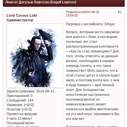
Локи от Дагульв Лофтсон (Dagulf Loptson)
Поделиться
2016-08-31
1
Lord Corvus Loki
19:06:02
Администратор
Перевод с английского: Elhgar
Вопрос, которым часто окружена
моя работа с Локи, в последние
несколько лет стал
распространенным в интернете
– «Как ты стал локианцем»? Для
того, чтобы ответить на данный
вопрос, необходимо в первую
очередь понять, а что такое
локианство? Могу сказать, что в
этой статье цитат и сносок будет
мало, и поэтому почти все, о чем
я буду говорить – мой личный
опыт. Для большинства
Зарегистрирован
: 2016-08-31
агностически настроенных
Приглашений:
0
язычников многое из
Сообщений:
144
нижеизложенного может
Уважение:
[+0/-0]
показаться крайне мистическим,
Позитив:
[+0/-0]
Провел на форуме:
но это мой опыт, принимаете Вы
3 часа 13 минут
его или нет.
Последний визит:
В первую очередь, кто я, к черту,