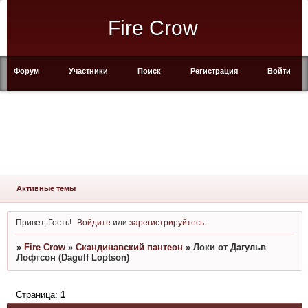
Fire Crow
Форум
Участники
Поиск
Регистрация
Войти
Активные темы
Привет, Гость!
Войдите
или
зарегистрируйтесь
.
»
Fire Crow
»
Скандинавский пантеон
»
Локи от Дагульв
Лофтсон (Dagulf Loptson)
Страница:
1