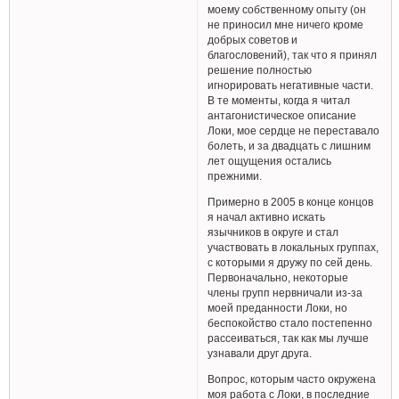
моему собственному опыту (он
не приносил мне ничего кроме
добрых советов и
благословений), так что я принял
решение полностью
игнорировать негативные части.
В те моменты, когда я читал
антагонистическое описание
Локи, мое сердце не переставало
болеть, и за двадцать с лишним
лет ощущения остались
прежними.
Примерно в 2005 в конце концов
я начал активно искать
язычников в округе и стал
участвовать в локальных группах,
с которыми я дружу по сей день.
Первоначально, некоторые
члены групп нервничали из-за
моей преданности Локи, но
беспокойство стало постепенно
рассеиваться, так как мы лучше
узнавали друг друга.
Вопрос, которым часто окружена
моя работа с Локи, в последние