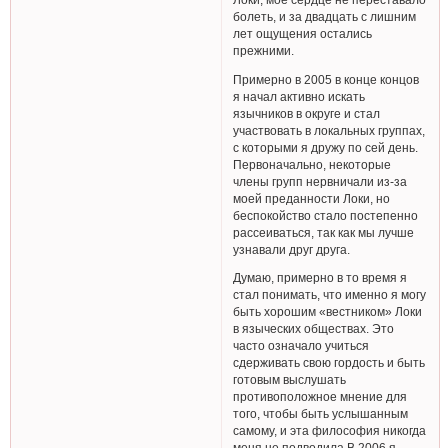
болеть, и за двадцать с лишним
лет ощущения остались
прежними.
Примерно в 2005 в конце концов
я начал активно искать
язычников в округе и стал
участвовать в локальных группах,
с которыми я дружу по сей день.
Первоначально, некоторые
члены групп нервничали из-за
моей преданности Локи, но
беспокойство стало постепенно
рассеиваться, так как мы лучше
узнавали друг друга.
Думаю, примерно в то время я
стал понимать, что именно я могу
быть хорошим «вестником» Локи
в языческих обществах. Это
часто означало учиться
сдерживать свою гордость и быть
готовым выслушать
противоположное мнение для
того, чтобы быть услышанным
самому, и эта философия никогда
меня не подводила.В 2006 я