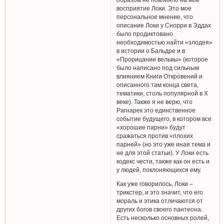
восприятие Локи. Это мое
персональное мнение, что
описание Локи у Снорри в Эддах
было продиктовано
необходимостью найти «злодея»
в истории о Бальдре и в
«Прорицании вельвы» (которое
было написано под сильным
влиянием Книги Откровений и
описанного там конца света,
тематики, столь популярной в Х
веке). Также я не верю, что
Рагнарек это единственное
событие будущего, в котором все
«хорошие парни» будут
сражаться против «плохих
парней» (но это уже иная тема и
не для этой статьи). У Локи есть
кодекс чести, также как он есть и
у людей, поклоняющихся ему.
Как уже говорилось, Локи –
трикстер, и это значит, что его
мораль и этика отличаются от
других богов своего пантеона.
Есть несколько основных ролей,