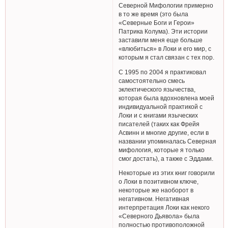
Северной Мифологии примерно
в то же время (это была
«Северные Боги и Герои»
Патрика Колума). Эти истории
заставили меня еще больше
«влюбиться» в Локи и его мир, с
которым я стал связан с тех пор.
С 1995 по 2004 я практиковал
самостоятельно смесь
эклектического язычества,
которая была вдохновлена моей
индивидуальной практикой с
Локи и с книгами языческих
писателей (таких как Фрейя
Асвинн и многие другие, если в
названии упоминалась Северная
мифология, которые я только
смог достать), а также с Эддами.
Некоторые из этих книг говорили
о Локи в позитивном ключе,
некоторые же наоборот в
негативном. Негативная
интерпретация Локи как некого
«Северного Дьявола» была
полностью противоположной