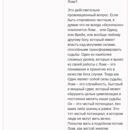
Локи?
Это действительно
провокационный вопрос. Если
быть откровенно честным, я
думаю что не всегда «безопасно»
поклонятся Локи… или Одину,
или Фрейе, или вообще любому
другому богу, который имеет
власть над могучими силами,
способными трансформировать
судьбы. Один из наиболее
сложных уроков, которые я вынес
из своей работы с Локи – это
понимание и принятие его в
качестве бога случая. Тогда как
Один являет собой силы судьбы,
Локи – это случайность, быстрый
и мощный сдвиг, который может
обрушить целые цивилизации и
постоянно менять наши судьбы.
Он – это чистый потенциал, без
каких либо границ и рамок. Это
тот чистый потенциал, в котором
люди не могут жить вечно.
Попытки жить в подобном потоке
Локи, как чистой энергии