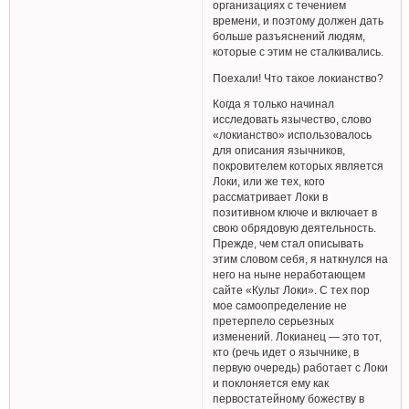
организациях с течением
времени, и поэтому должен дать
больше разъяснений людям,
которые с этим не сталкивались.
Поехали! Что такое локианство?
Когда я только начинал
исследовать язычество, слово
«локианство» использовалось
для описания язычников,
покровителем которых является
Локи, или же тех, кого
рассматривает Локи в
позитивном ключе и включает в
свою обрядовую деятельность.
Прежде, чем стал описывать
этим словом себя, я наткнулся на
него на ныне неработающем
сайте «Культ Локи». С тех пор
мое самоопределение не
претерпело серьезных
изменений. Локианец — это тот,
кто (речь идет о язычнике, в
первую очередь) работает с Локи
и поклоняется ему как
первостатейному божеству в