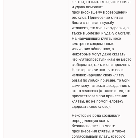
клятвы, то считается, что их сила
и удача помогают
произносившему в совершении
его слов. Принесение клятвы
богам связывает судьбу
человека, его жизнь в здравии, а
также в болезни и удачу с богами.
На нарушивших клятву косо
смотрят в современных
языческих обществах, а
некоторые могут даже сказать,
что клятвопреступникам не место
в обществе, так как они прокляты.
Некоторые считают, что если
человек нарушил свою клятву
богам по любой причине, то боги
сами могут взыскать воздаяние с
этого человека (а также с тех, кто
присутствовал при принесении
клятвы, но не помог человеку
сдержать свое слово).
Некоторые рода создавали
определенную «сеть
безопасности» на месте
произнесения клятвы, а также
согласовывали плату, которую