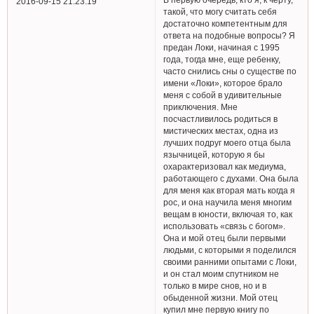
2016-09-15 21:23:19
такой, что могу считать себя
достаточно компетентным для
ответа на подобные вопросы? Я
предан Локи, начиная с 1995
года, тогда мне, еще ребенку,
часто снились сны о существе по
имени «Локи», которое брало
меня с собой в удивительные
приключения. Мне
посчастливилось родиться в
мистических местах, одна из
лучших подруг моего отца была
язычницей, которую я бы
охарактеризовал как медиума,
работающего с духами. Она была
для меня как вторая мать когда я
рос, и она научила меня многим
вещам в юности, включая то, как
использовать «связь с богом».
Она и мой отец были первыми
людьми, с которыми я поделился
своими ранними опытами с Локи,
и он стал моим спутником не
только в мире снов, но и в
обыденной жизни. Мой отец
купил мне первую книгу по