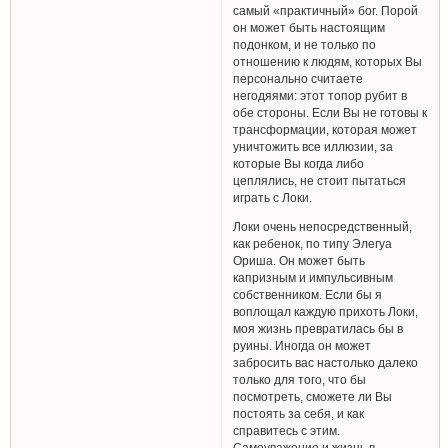
самый «практичный» бог. Порой
он может быть настоящим
подонком, и не только по
отношению к людям, которых Вы
персонально считаете
негодяями: этот топор рубит в
обе стороны. Если Вы не готовы к
трансформации, которая может
уничтожить все иллюзии, за
которые Вы когда либо
цеплялись, не стоит пытаться
играть с Локи.
Локи очень непосредственный,
как ребенок, по типу Элегуа
Ориша. Он может быть
капризным и импульсивным
собственником. Если бы я
воплощал каждую прихоть Локи,
моя жизнь превратилась бы в
руины. Иногда он может
забросить вас настолько далеко
только для того, что бы
посмотреть, сможете ли Вы
постоять за себя, и как
справитесь с этим.
Самоуважение и жизнь в