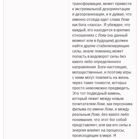
трансформации, может привести
к экстремальной дезориентации
и дезорганизации, и я думаю, что
именно отсюда идет слава Локи
как бога «хаоса». Я убежден, что
каждый, кто находится в крепких
отношениях с Локи (на данный
момент или в будущем) должен
найти другие стабилизирующие
силы, иначе локианец может
попасть в водоворот силы без
какого либо определенного
направления. Боги настоящие,
могущественные, и поэтому игры
с ними могут повлиять на жизнь
через такие тонкости, которых
просто невозможно предвидеть.
Это тот подводный камень,
который лежит между новым
почитателем Локи, как персонажа
фильма по имени Локи, и между
реальным Локи, без какого либо
понимания, что этот бог собой
представляет, или как его силы и
энергия влияют на процессы,
происходящие в мире. Я