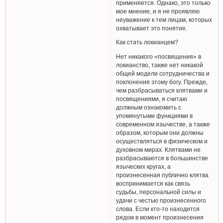
применяется. Однако, это только
мое мнение, и я не проявляю
неуважение к тем лицам, которых
охватывает это понятие.
Как стать локианцем?
Нет никакого «посвящения» в
локианство, также нет никакой
общей модели сотрудничества и
поклонения этому богу. Прежде,
чем разбрасываться клятвами и
посвящениями, я считаю
должным ознакомить с
упомянутыми функциями в
современном язычестве, а также
образом, которым они должны
осуществляться в физическом и
духовном мирах. Клятвами не
разбрасываются в большинстве
языческих кругах, а
произнесенная публично клятва
воспринимается как связь
судьбы, персональной силы и
удачи с честью произнесенного
слова. Если кто-то находится
рядом в момент произнесения