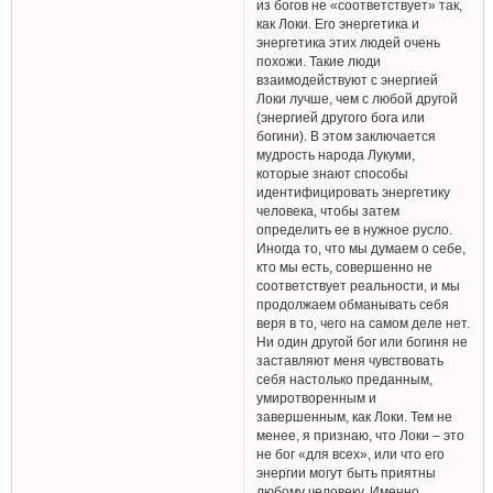
из богов не «соответствует» так,
как Локи. Его энергетика и
энергетика этих людей очень
похожи. Такие люди
взаимодействуют с энергией
Локи лучше, чем с любой другой
(энергией другого бога или
богини). В этом заключается
мудрость народа Лукуми,
которые знают способы
идентифицировать энергетику
человека, чтобы затем
определить ее в нужное русло.
Иногда то, что мы думаем о себе,
кто мы есть, совершенно не
соответствует реальности, и мы
продолжаем обманывать себя
веря в то, чего на самом деле нет.
Ни один другой бог или богиня не
заставляют меня чувствовать
себя настолько преданным,
умиротворенным и
завершенным, как Локи. Тем не
менее, я признаю, что Локи – это
не бог «для всех», или что его
энергии могут быть приятны
любому человеку. Именно