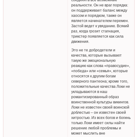
реальности. Он не враг порядка:
он поддерживает баланс между
хаосом и порядком, также он
является начинателем перемен.
Застой ведет к увяданию. Всякий
раз, когда грозит стагнация,
трикстер появляется как сила
движения.
Это не те добродетели и
качества, которые вызывают
такую же эмоциональную
реакцию как слова «правосудие»,
«победа» или «семья», которые
относятся к другим богам
северного пантеона; кроме того,
положительные качества Локи не
укладываются в наш
романтизированный образ
воинственной культуры викингов.
Локи не известен своей воинской
доблестью – он известен своей
хитростью. Из всех богов и богинь
только Локи имеет силы найти
решение любой проблемы и
может мыслить вне