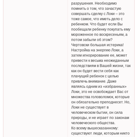
разрушения. Необходимо
помнить о том, что зачастую
совершать сделку с Локи – это
тоже самое, что иметь дело с
ребенком. Что будет если Вы
пообещали ребенку покупать ему
мороженное по воскресеньям, а
потом забыли об этом?
Чертовски большая истерика!
Настройка на энергию Локи, а
затем игнорирование ее, может
привести к весьма неожиданным
последствиям в Вашей жизни, так
как он будет вести себя как
плачущий ребенок с целью
привлечь внимание. Даже
являясь одним из «избранных»
Локи, это не освобождает Вас от
множества головоломок, которые
он обязательно преподнесет. Но,
Локи не существует в
человеческом бытии, он сила
природы, и не играет по законам
человеческого общества.
Ко всему вышесказанному:
существуют люди, которым никто