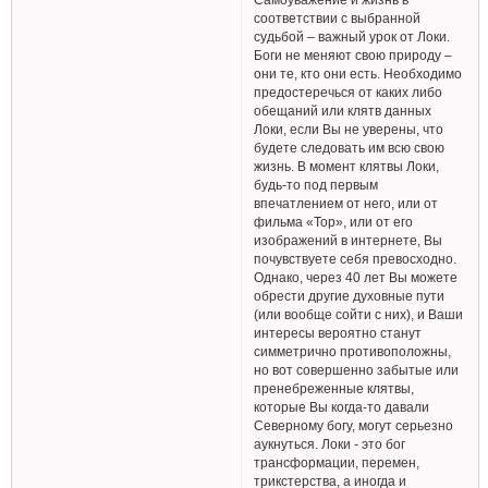
соответствии с выбранной
судьбой – важный урок от Локи.
Боги не меняют свою природу –
они те, кто они есть. Необходимо
предостеречься от каких либо
обещаний или клятв данных
Локи, если Вы не уверены, что
будете следовать им всю свою
жизнь. В момент клятвы Локи,
будь-то под первым
впечатлением от него, или от
фильма «Тор», или от его
изображений в интернете, Вы
почувствуете себя превосходно.
Однако, через 40 лет Вы можете
обрести другие духовные пути
(или вообще сойти с них), и Ваши
интересы вероятно станут
симметрично противоположны,
но вот совершенно забытые или
пренебреженные клятвы,
которые Вы когда-то давали
Северному богу, могут серьезно
аукнуться. Локи - это бог
трансформации, перемен,
трикстерства, а иногда и