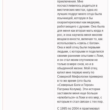
приключения. Мне
посчастливилось родиться в
мистических местах, одна из
лучших подруг моего отца была
язычницей, которую я бы
охарактеризовал как медиума,
работающего с духами. Она была
для меня как вторая мать когда я
рос, и она научила меня многим
вещам в юности, включая то, как
использовать «связь с богом».
Она и мой отец были первыми
людьми, с которыми я поделился
своими ранними опытами с Локи,
и он стал моим спутником не
только в мире снов, но и в
обыденной жизни. Мой отец
купил мне первую книгу по
Северной Мифологии примерно
в то же время (это была
«Северные Боги и Герои»
Патрика Колума). Эти истории
заставили меня еще больше
«влюбиться» в Локи и его мир, с
которым я стал связан с тех пор.
С 1995 по 2004 я практиковал