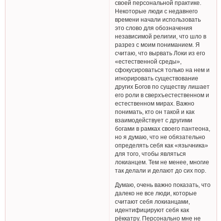
своей персональной практике.
Некоторые люди с недавнего
времени начали использовать
это слово для обозначения
независимой религии, что шло в
разрез с моим пониманием. Я
считаю, что вырвать Локи из его
«естественной среды»,
сфокусироваться только на нем и
игнорировать существование
других Богов по существу лишает
его роли в сверхъестественном и
естественном мирах. Важно
понимать, кто он такой и как
взаимодействует с другими
богами в рамках своего пантеона,
но я думаю, что не обязательно
определять себя как «язычника»
для того, чтобы являться
локианцем. Тем не менее, многие
так делали и делают до сих пор.
Думаю, очень важно показать, что
далеко не все люди, которые
считают себя локианцами,
идентифицируют себя как
рёккатру. Персонально мне не