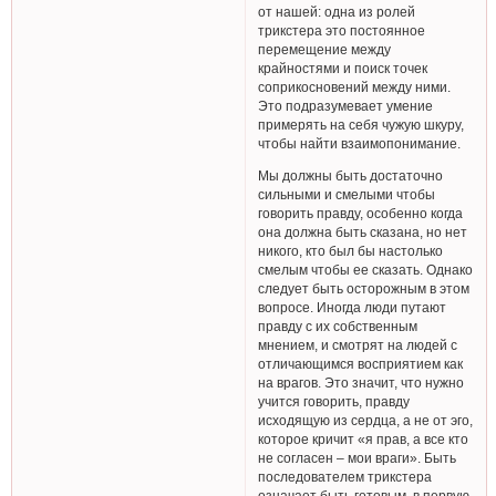
от нашей: одна из ролей
трикстера это постоянное
перемещение между
крайностями и поиск точек
соприкосновений между ними.
Это подразумевает умение
примерять на себя чужую шкуру,
чтобы найти взаимопонимание.
Мы должны быть достаточно
сильными и смелыми чтобы
говорить правду, особенно когда
она должна быть сказана, но нет
никого, кто был бы настолько
смелым чтобы ее сказать. Однако
следует быть осторожным в этом
вопросе. Иногда люди путают
правду с их собственным
мнением, и смотрят на людей с
отличающимся восприятием как
на врагов. Это значит, что нужно
учится говорить, правду
исходящую из сердца, а не от эго,
которое кричит «я прав, а все кто
не согласен – мои враги». Быть
последователем трикстера
означает быть готовым, в первую