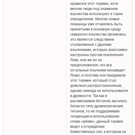
нравился этот термин, хотя
многие люди под знаменем
язычества используют и такое
определение. Многие новые
локианцы уже отчаялись быть
принятыми в основную среду
северного язычества (возможно,
это является следствием
столкновения с другими
язычниками, которые агрессивно
настроены против поклонения
Локи, или же из-за
предположения, что все
остальные язычники ненавидят
Локи), и поэтому они придумали
этот термин, который стал
довольно распространенным,
однако никогда не использовался
в древности. Так как я
рассматриваю йотунов, как класс
богов по типу древнегреческих
титанов, то не поддерживаю
тенденцию в использовании
слова «рёкки», данный термин
ведет к отчуждению
божественных сил, к которым он