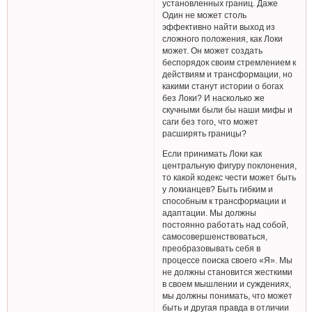
установленных границ. Даже
Один не может столь
эффективно найти выход из
сложного положения, как Локи
может. Он может создать
беспорядок своим стремлением к
действиям и трансформации, но
какими станут истории о богах
без Локи? И насколько же
скучными были бы наши мифы и
саги без того, что может
расширять границы?
Если принимать Локи как
центральную фигуру поклонения,
то какой кодекс чести может быть
у локианцев? Быть гибким и
способным к трансформации и
адаптации. Мы должны
постоянно работать над собой,
самосовершенствоваться,
преобразовывать себя в
процессе поиска своего «Я». Мы
не должны становится жесткими
в своем мышлении и суждениях,
мы должны понимать, что может
быть и другая правда в отличии