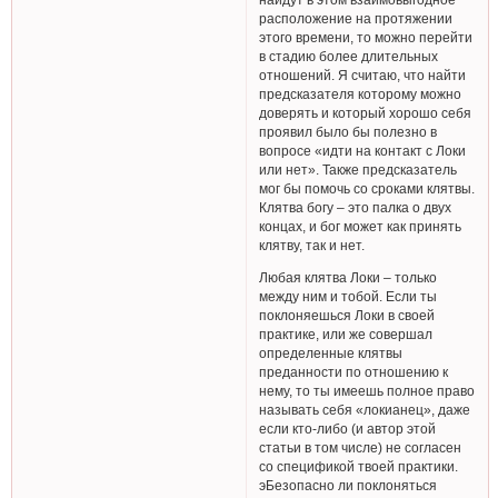
расположение на протяжении
этого времени, то можно перейти
в стадию более длительных
отношений. Я считаю, что найти
предсказателя которому можно
доверять и который хорошо себя
проявил было бы полезно в
вопросе «идти на контакт с Локи
или нет». Также предсказатель
мог бы помочь со сроками клятвы.
Клятва богу – это палка о двух
концах, и бог может как принять
клятву, так и нет.
Любая клятва Локи – только
между ним и тобой. Если ты
поклоняешься Локи в своей
практике, или же совершал
определенные клятвы
преданности по отношению к
нему, то ты имеешь полное право
называть себя «локианец», даже
если кто-либо (и автор этой
статьи в том числе) не согласен
со спецификой твоей практики.
эБезопасно ли поклоняться