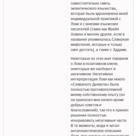
самостоятельно смесь
эклектического язычества,
которая была вдохновлена моей
индивидуальной практикой с
Локи и с книгами языческих
писателей (таких как Фрейя
Асвинн и многие другие, если в
названии упоминалась Северная
мифология, которые я только
смог достать), а также с Эддами.
Некоторые из этих книг говорили
о Локи в позитивном ключе,
некоторые же наоборот в
негативном. Негативная
интерпретация Локи как некого
«Северного Дьявола» была
полностью противоположной
моему собственному опыту (он
не приносил мне ничего кроме
добрых советов и
благословений), так что я принял
решение полностью
игнорировать негативные части.
В те моменты, когда я читал
антагонистическое описание
Локи, мое сердце не переставало