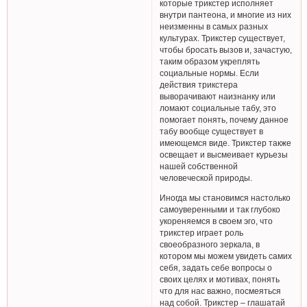
которые трикстер исполняет
внутри пантеона, и многие из них
неизменны в самых разных
культурах. Трикстер существует,
чтобы бросать вызов и, зачастую,
таким образом укреплять
социальные нормы. Если
действия трикстера
выворачивают наизнанку или
ломают социальные табу, это
помогает понять, почему данное
табу вообще существует в
имеющемся виде. Трикстер также
освещает и высмеивает курьезы
нашей собственной
человеческой природы.
Иногда мы становимся настолько
самоуверенными и так глубоко
укореняемся в своем эго, что
трикстер играет роль
своеобразного зеркала, в
котором мы можем увидеть самих
себя, задать себе вопросы о
своих целях и мотивах, понять
что для нас важно, посмеяться
над собой. Трикстер – глашатай