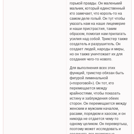
горькой правды. Он маленький
мальчик, который единственный
кто замечает, что король-то на
самом деле голый. Он тут чтобы
указать нам на наше лицемерие
и наши пристрастия, таким
образом, помогая нам прилагать
усилия над собой. Трикстер также
создатель и разрушитель. Он
создает людей, народы и миры,
но он также уничтожает их для
создания чего-то нового.
Для выполнения всех этих
функций, трикстер обязан быть
фигурой лиминальной
(«пороговой»). Он тот, кто
перемещается между
крайностями, чтобы показать
истину и заблуждения обеих
сторон. Он перемещается между
женским и мужским началом,
расами, порядком и хаосом, и он
никогда не отдается чему-то
одному целиком. Он перевертыш,
поэтому может исследовать и
соединять все возможные