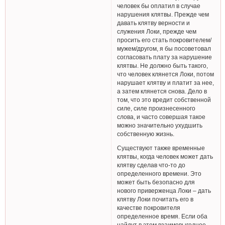
человек бы оплатил в случае
нарушения клятвы. Прежде чем
давать клятву верности и
служения Локи, прежде чем
просить его стать покровителем/
мужем/другом, я бы посоветовал
согласовать плату за нарушение
клятвы. Не должно быть такого,
что человек клянется Локи, потом
нарушает клятву и платит за нее,
а затем клянется снова. Дело в
том, что это вредит собственной
силе, силе произнесенного
слова, и часто совершая такое
можно значительно ухудшить
собственную жизнь.
Существуют также временные
клятвы, когда человек может дать
клятву сделав что-то до
определенного времени. Это
может быть безопасно для
нового приверженца Локи – дать
клятву Локи почитать его в
качестве покровителя
определенное время. Если оба
найдут в этом взаимовыгодное