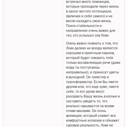
встречал много локианцев,
которые проходили через жизнь
в хаосе чистого потенциала
(включая и себя самого) и не
могли наладить свою жизнь.
Поиск стабильности и
направления очень важен для
тех, кто услышал зов Локи.
Очень важно помнить о том, что
Локи далеко не всегда является
хорошим и приятным парнем,
который будет говорить тебе
только восхваляющие речи (даже
когда ты поступаешь
неправильно), и принесет цветы
в выходной. Он трикстер и
трансформатор. Если Вы лжете
другим или, что еще хуже, лжете
себе, то его уроки могут
разорвать Вашу жизнь в клочья и
заставить увидеть то, что
реально скрывается за всеми
этими масками. Он огонь
кремации, который сожжет все
комфортные иллюзии и обнажит
суровую реальность. Локи не