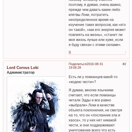
поэтому, я думаю, очень важно,
прежде чем давать какие-либо
клятвы Локи, потратить
неопределенное время на
изучение таких вопросов, как «кто
он такой», «как его энергия может
повлиять на жизнь», «станет ли
моя жизнь лучше или хуже, если
я буду связан с этими силами».
0
Поделиться
2016-08-31
2
Lord Corvus Loki
19:06:28
Администратор
Есть ли у локианцев какой-то
«кодекс чести»?
Я думаю, многие язычники
считают, что если локианцы
читали Эдды и все равно
«выбрали» Локи в качестве
объекта поклонения, не смотря
на то, что он «посланник зла и
хаоса», то у них нет никакой
чести, и они поддерживают
уничтожение всего что есть