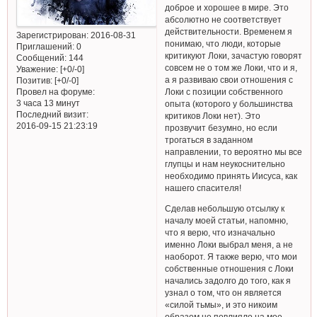
доброе и хорошее в мире. Это
абсолютно не соответствует
действительности. Временем я
Зарегистрирован
: 2016-08-31
понимаю, что люди, которые
Приглашений:
0
критикуют Локи, зачастую говорят
Сообщений:
144
совсем не о том же Локи, что и я,
Уважение:
[+0/-0]
а я развиваю свои отношения с
Позитив:
[+0/-0]
Провел на форуме:
Локи с позиции собственного
3 часа 13 минут
опыта (которого у большинства
Последний визит:
критиков Локи нет). Это
2016-09-15 21:23:19
прозвучит безумно, но если
трогаться в заданном
направлении, то вероятно мы все
глупцы и нам неукоснительно
необходимо принять Иисуса, как
нашего спасителя!
Сделав небольшую отсылку к
началу моей статьи, напомню,
что я верю, что изначально
именно Локи выбрал меня, а не
наоборот. Я также верю, что мои
собственные отношения с Локи
начались задолго до того, как я
узнал о том, что он является
«силой тьмы», и это никоим
образом не повлияло на мое