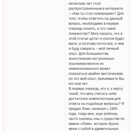
несколько лет стал
распространенным в интернете
– «Как ты стал локианцем»? Для
того, чтобы ответить на данный
вопрос, необходимо в первую
очередь понять, а что такое
локианство? Могу сказать, что в
этой статье цитат и сносок будет
мало, и поэтому почти все, о чем
я буду говорить – мой личный
опыт. Для большинства
агностически настроенных
язычников многое из
нижеизложенного может
показаться крайне мистическим,
но это мой опыт, принимаете Вы
его или нет.
В первую очередь, кто я, к черту,
такой, что могу считать себя
достаточно компетентным для
ответа на подобные вопросы? Я
предан Локи, начиная с 1995
года, тогда мне, еще ребенку,
часто снились сны о существе по
имени «Локи», которое брало
меня с собой в удивительные