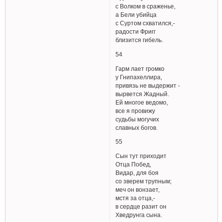
с Волком в сраженье,
а Бели убийца
с Суртом схватился,-
радости Фригг
близится гибель.
54
Гарм лает громко
у Гнипахеллира,
привязь не выдержит -
вырвется Жадный.
Ей многое ведомо,
все я провижу
судьбы могучих
славных богов.
55
Сын тут приходит
Отца Побед,
Видар, для боя
со зверем трупным;
меч он вонзает,
мстя за отца,-
в сердце разит он
Хведрунга сына.