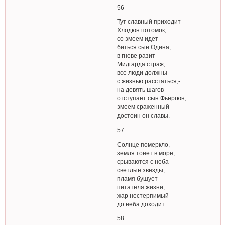
56
Тут славный приходит
Хлодюн потомок,
со змеем идет
биться сын Одина,
в гневе разит
Мидгарда страж,
все люди должны
с жизнью расстаться,-
на девять шагов
отступает сын Фьёргюн,
змеем сраженный -
достоин он славы.
57
Солнце померкло,
земля тонет в море,
срываются с неба
светлые звезды,
пламя бушует
питателя жизни,
жар нестерпимый
до неба доходит.
58