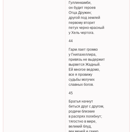
Гуллинкамби,
он будит героев
Отца Дружин;
другой под землей
первому вторит
петух черно-красный
у Хель чертога.
44
Гарм лает громко
у Гнипахеллира,
привязь не выдержит
вырвется Жадный.
Ей многое ведомо,
все я провижу
судьбы могучих
славных богов.
45
Братья начнут
биться друг с другом,
родичи близкие
в распрях погибнут;
тягостно в мире,
великий блуд,
век мечей и секир,