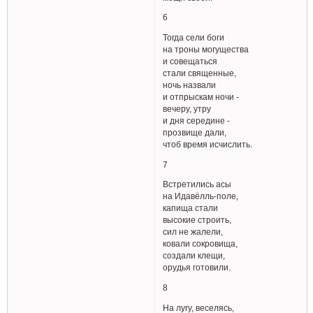
6
Тогда сели боги
на троны могущества
и совещаться
стали священные,
ночь назвали
и отпрыскам ночи -
вечеру, утру
и дня середине -
прозвище дали,
чтоб время исчислить.
7
Встретились асы
на Идавёлль-поле,
капища стали
высокие строить,
сил не жалели,
ковали сокровища,
создали клещи,
орудья готовили.
8
На лугу, веселясь,