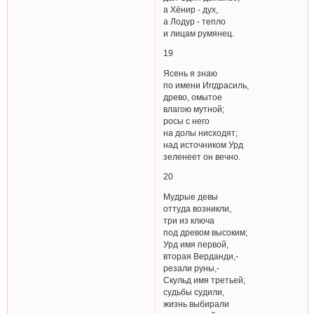
а Хёнир - дух,
а Лодур - тепло
и лицам румянец.
19
Ясень я знаю
по имени Иггдрасиль,
древо, омытое
влагою мутной;
росы с него
на долы нисходят;
над источником Урд
зеленеет он вечно.
20
Мудрые девы
оттуда возникли,
три из ключа
под древом высоким;
Урд имя первой,
вторая Верданди,-
резали руны,-
Скульд имя третьей;
судьбы судили,
жизнь выбирали