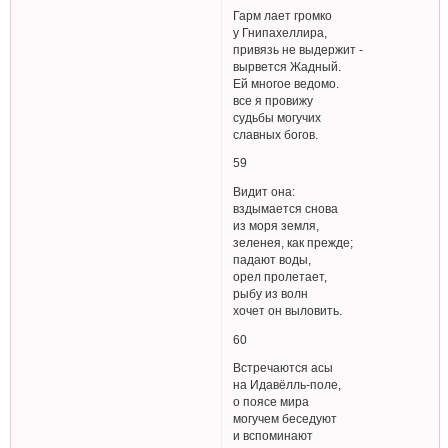
Гарм лает громко
у Гнипахеллира,
привязь не выдержит -
вырвется Жадный.
Ей многое ведомо.
все я провижу
судьбы могучих
славных богов.
59
Видит она:
вздымается снова
из моря земля,
зеленея, как прежде;
падают воды,
орел пролетает,
рыбу из волн
хочет он выловить.
60
Встречаются асы
на Идавёлль-поле,
о поясе мира
могучем беседуют
и вспоминают