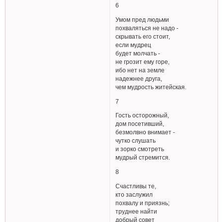
6
Умом пред людьми
похваляться не надо -
скрывать его стоит,
если мудрец
будет молчать -
не грозит ему горе,
ибо нет на земле
надежнее друга,
чем мудрость житейская.
7
Гость осторожный,
дом посетивший,
безмолвно внимает -
чутко слушать
и зорко смотреть
мудрый стремится.
8
Счастливы те,
кто заслужил
похвалу и приязнь;
труднее найти
добрый совет