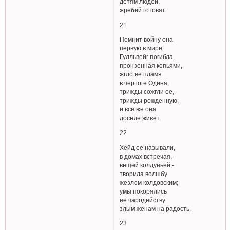
детям людей,
жребий готовят.
21
Помнит войну она
первую в мире:
Гулльвейг погибла,
пронзенная копьями,
жгло ее пламя
в чертоге Одина,
трижды сожгли ее,
трижды рожденную,
и все же она
доселе живет.
22
Хейд ее называли,
в домах встречая,-
вещей колдуньей,-
творила волшбу
жезлом колдовским;
умы покорялись
ее чародейству
злым женам на радость.
23