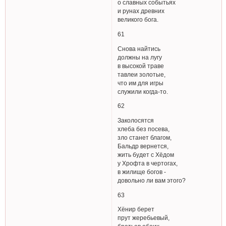
о славных событьях
и рунах древних
великого бога.
61
Снова найтись
должны на лугу
в высокой траве
тавлеи золотые,
что им для игры
служили когда-то.
62
Заколосятся
хлеба без посева,
зло станет благом,
Бальдр вернется,
жить будет с Хёдом
у Хрофта в чертогах,
в жилище богов -
довольно ли вам этого?
63
Хёнир берет
прут жеребьевый,