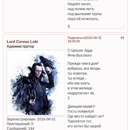
Нидхёгг несет,
над полем летя,
под крыльями трупы
пора ей исчезнуть.
0
Поделиться
2016-08-31
3
Lord Corvus Loki
18:43:05
Администратор
Старшая Эдда
Речи Высокого
Прежде чем в дом*
войдешь, все входы
ты осмотри,
ты огляди,-
ибо как знать,
в этом жилище
недругов нет ли.
2
Дающим привет!
Гость появился!
Где место найдет он?
Зарегистрирован
: 2016-08-31
Торопится тот,
Приглашений:
0
кто хотел бы скорей
Сообщений:
144