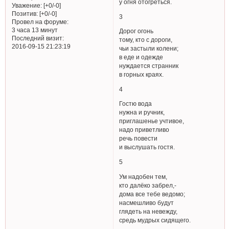
у огня отогреться.
Уважение:
[+0/-0]
Позитив:
[+0/-0]
3
Провел на форуме:
3 часа 13 минут
Дорог огонь
Последний визит:
тому, кто с дороги,
2016-09-15 21:23:19
чьи застыли колени;
в еде и одежде
нуждается странник
в горных краях.
4
Гостю вода
нужна и ручник,
приглашенье учтивое,
надо приветливо
речь повести
и выслушать гостя.
5
Ум надобен тем,
кто далёко забрел,-
дома все тебе ведомо;
насмешливо будут
глядеть на невежду,
средь мудрых сидящего.