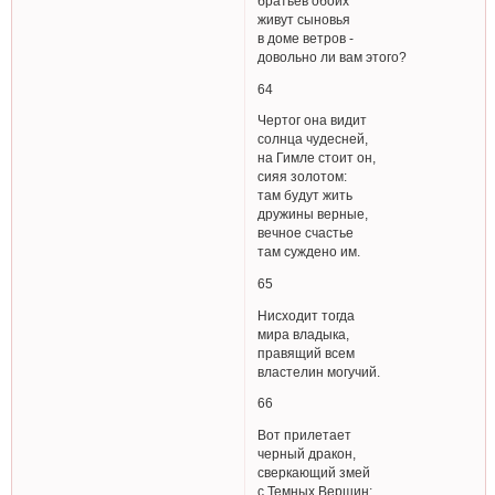
братьев обоих
живут сыновья
в доме ветров -
довольно ли вам этого?
64
Чертог она видит
солнца чудесней,
на Гимле стоит он,
сияя золотом:
там будут жить
дружины верные,
вечное счастье
там суждено им.
65
Нисходит тогда
мира владыка,
правящий всем
властелин могучий.
66
Вот прилетает
черный дракон,
сверкающий змей
с Темных Вершин;