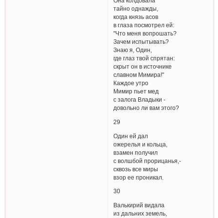
Она колдовала
тайно однажды,
когда князь асов
в глаза посмотрел ей:
"Что меня вопрошать?
Зачем испытывать?
Знаю я, Один,
где глаз твой спрятан:
скрыт он в источнике
славном Мимира!"
Каждое утро
Мимир пьет мед
с залога Владыки -
довольно ли вам этого?
29
Один ей дал
ожерелья и кольца,
взамен получил
с волшбой прорицанья,-
сквозь все миры
взор ее проникал.
30
Валькирий видала
из дальних земель,