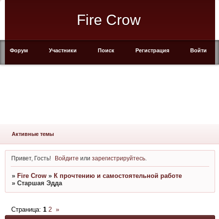
Fire Crow
Форум
Участники
Поиск
Регистрация
Войти
Активные темы
Привет, Гость!
Войдите
или
зарегистрируйтесь
.
»
Fire Crow
»
К прочтению и самостоятельной работе
»
Старшая Эдда
Страница:
1
2
»