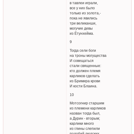
в тавлеи играли,
все у них было
только из золота,-
пока не явились
три великанши,
могучие девы
из Ётунхейма.
9
Тогда сели боги
на троны могущества
И совещаться
стали священные:
кто должен племя
карликов сделать
из Бримира крови
И кости Блаина.
10
Мотсогнир старшим
из племени карликов
назван тогда был,
а Дурин - вторым;
карлики много
из глины слепили
подобий людских,