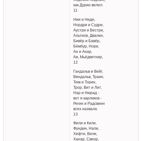
как Дурин велел.
11
Нии и Ниди,
Нордри и Судри,
Аустри и Вестри,
Альтиов, Двалин,
Бивёр и Бавёр,
Бёмбур, Нори,
Ан и Анар,
Аи, Мьёдвитнир,
12
Гандальв и Вейг,
Виндальв, Траин,
Текк и Торин,
Трор, Вит и Лит,
Нар и Нюрад -
вот я карликов -
Регин и Радсвинн
всех назвала.
13
Фили и Кили,
Фундин, Нали,
Хефти, Вили,
Ханар, Свиор,