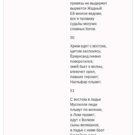
привязь не выдержит
вырвется Жадный.
Ей многое ведомо,
все я провижу
судьбы могучих
славных богов.
50
Хрюм едет с востока,
щитом заслонясь;
Ёрмунганд гневно
поворотился;
змей бьет о волны,
клекочет орел,
павших терзает;
Нагльфар плывет.
51
С востока в ладье
Муспелля люди
плывут по волнам,
а Локи правит;
едут с Волком
сыны великанов,
в ладье с ними брат