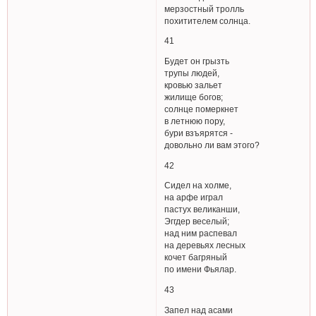
мерзостный тролль
похитителем солнца.
41
Будет он грызть
трупы людей,
кровью зальет
жилище богов;
солнце померкнет
в летнюю пору,
бури взъярятся -
довольно ли вам этого?
42
Сидел на холме,
на арфе играл
пастух великанши,
Эггдер веселый;
над ним распевал
на деревьях лесных
кочет багряный
по имени Фьялар.
43
Запел над асами