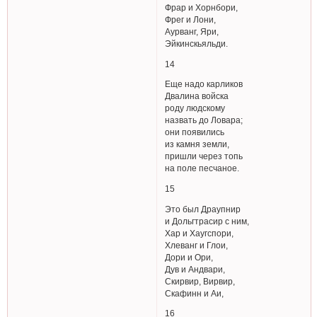
Фрар и Хорнбори,
Фрег и Лони,
Аурванг, Яри,
Эйкинскьяльди.
14
Еще надо карликов
Двалина войска
роду людскому
назвать до Ловара;
они появились
из камня земли,
пришли через топь
на поле песчаное.
15
Это был Драупнир
и Дольгтрасир с ним,
Хар и Хаугспори,
Хлеванг и Глои,
Дори и Ори,
Дув и Андвари,
Скирвир, Вирвир,
Скафинн и Аи,
16