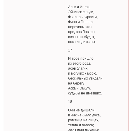
Альв и Ингви,
Эйкинскьяльди,
Фьялар и Фрости,
Финн и Гиннар;
перечень этот
предков Ловара
вечно пребудет,
пока люди живы.
17
И трое пришло
из этого рода
асов благих
и могучих к морю,
бессильных увидели
на берегу
Аска и Эмблу,
судьбы не имевших.
18
Они не дышали,
в них не было духа,
румянца на лицах,
тепла и голоса;
дал Один дыханье,