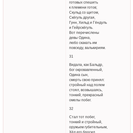
готовых спешить
к племени готов;
Скульд со щитом,
Скёгуль другая,
Гунн, Хильд и Гёндуль
и Гейрскёгуль.
Вот перечислены
девы Одина,
любо скакать им
повсюду, валькириям.
31
Видала, как Бальдр,
бог окровавленный,
Одина сын,
смерть свою принял:
стройный над полем
стоял, возвышаясь,
тонкий, прекрасный
омелы побег.
32
Стал тот побег,
тонкий и стройный,
оружьем губительным,
Хёд его бросил.