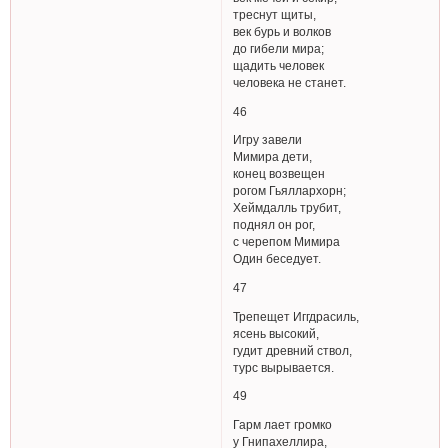
треснут щиты,
век бурь и волков
до гибели мира;
щадить человек
человека не станет.
46
Игру завели
Мимира дети,
конец возвещен
рогом Гьяллархорн;
Хеймдалль трубит,
поднял он рог,
с черепом Мимира
Один беседует.
47
Трепещет Иггдрасиль,
ясень высокий,
гудит древний ствол,
турс вырывается.
49
Гарм лает громко
у Гнипахеллира,