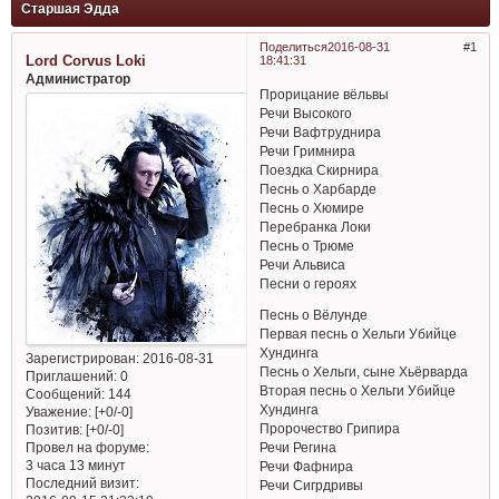
Старшая Эдда
Поделиться
2016-08-31
1
Lord Corvus Loki
18:41:31
Администратор
Прорицание вёльвы
Речи Высокого
Речи Вафтруднира
Речи Гримнира
Поездка Скирнира
Песнь о Харбарде
Песнь о Хюмире
Перебранка Локи
Песнь о Трюме
Речи Альвиса
Песни о героях
Песнь о Вёлунде
Первая песнь о Хельги Убийце
Хундинга
Зарегистрирован
: 2016-08-31
Песнь о Хельги, сыне Хьёрварда
Приглашений:
0
Вторая песнь о Хельги Убийце
Сообщений:
144
Хундинга
Уважение:
[+0/-0]
Пророчество Грипира
Позитив:
[+0/-0]
Провел на форуме:
Речи Регина
3 часа 13 минут
Речи Фафнира
Последний визит:
Речи Сигрдривы