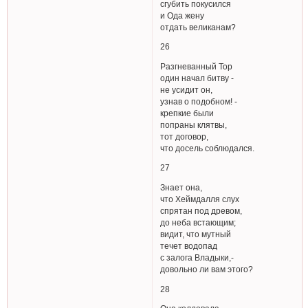
сгубить покусился
и Ода жену
отдать великанам?
26
Разгневанный Тор
один начал битву -
не усидит он,
узнав о подобном! -
крепкие были
попраны клятвы,
тот договор,
что досель соблюдался.
27
Знает она,
что Хеймдалля слух
спрятан под древом,
до неба встающим;
видит, что мутный
течет водопад
с залога Владыки,-
довольно ли вам этого?
28