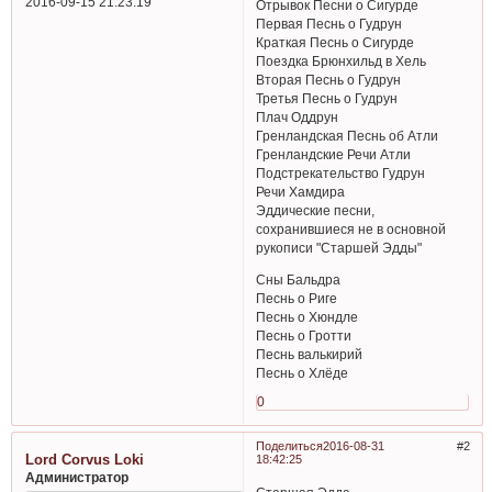
2016-09-15 21:23:19
Отрывок Песни о Сигурде
Первая Песнь о Гудрун
Краткая Песнь о Сигурде
Поездка Брюнхильд в Хель
Вторая Песнь о Гудрун
Третья Песнь о Гудрун
Плач Оддрун
Гренландская Песнь об Атли
Гренландские Речи Атли
Подстрекательство Гудрун
Речи Хамдира
Эддические песни,
сохранившиеся не в основной
рукописи "Старшей Эдды"
Сны Бальдра
Песнь о Риге
Песнь о Хюндле
Песнь о Гротти
Песнь валькирий
Песнь о Хлёде
0
Поделиться
2016-08-31
2
Lord Corvus Loki
18:42:25
Администратор