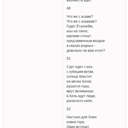
Бюлейста едет.
48
Что же с асами?
Что же с альвами?
Гудит Ётунхейм,
асы на тинге;
карлики стонут
пред каменным входом
в скалах родных -
довольно ли вам этого?
52
Сурт едет с юга
с губящим ветви,
солнце блестит
на мечах богов;
рушатся горы,
мрут великанши;
в Хель идут люди,
расколото небо.
53
Настало для Хлин
новое горе,
Один вступил