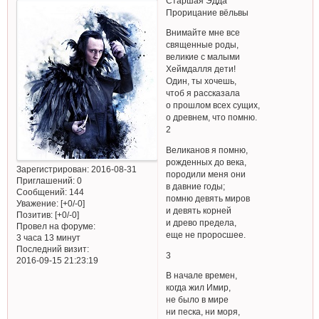
Старшая Эдда
Прорицание вёльвы
Внимайте мне все
священные роды,
великие с малыми
Хеймдалля дети!
Один, ты хочешь,
чтоб я рассказала
о прошлом всех сущих,
о древнем, что помню.
2
Великанов я помню,
рожденных до века,
Зарегистрирован
: 2016-08-31
породили меня они
Приглашений:
0
в давние годы;
Сообщений:
144
помню девять миров
Уважение:
[+0/-0]
и девять корней
Позитив:
[+0/-0]
и древо предела,
Провел на форуме:
еще не проросшее.
3 часа 13 минут
Последний визит:
3
2016-09-15 21:23:19
В начале времен,
когда жил Имир,
не было в мире
ни песка, ни моря,