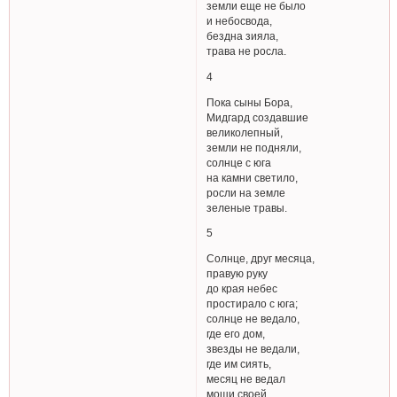
земли еще не было
и небосвода,
бездна зияла,
трава не росла.
4
Пока сыны Бора,
Мидгард создавшие
великолепный,
земли не подняли,
солнце с юга
на камни светило,
росли на земле
зеленые травы.
5
Солнце, друг месяца,
правую руку
до края небес
простирало с юга;
солнце не ведало,
где его дом,
звезды не ведали,
где им сиять,
месяц не ведал
мощи своей.