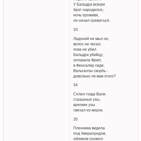
У Бальдра вскоре
брат народился,-
ночь проживя,
он начал сражаться.
33
Ладоней не мыл он,
волос не чесал,
пока не убил
Бальдра убийцу;
оплакала Фригг,
в Фенсалир сидя,
Вальгаллы скорбь -
довольно ли вам этого?
34
Сплел тогда Вали.
страшные узы,
крепкие узы
связал из кишок.
35
Пленника видела
под Хвералундом,
обликом схожего