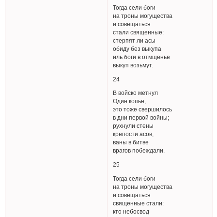
Тогда сели боги
на троны могущества
и совещаться
стали священные:
стерпят ли асы
обиду без выкупа
иль боги в отмщенье
выкуп возьмут.
24
В войско метнул
Один копье,
это тоже свершилось
в дни первой войны;
рухнули стены
крепости асов,
ваны в битве
врагов побеждали.
25
Тогда сели боги
на троны могущества
и совещаться
священные стали:
кто небосвод