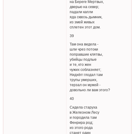
на Береге Мертвых,
дверью на север;
падали капли
яда сквозь дымник,
из змей живых
сплетен этот дом.
39
Там она видела -
шли чрез потоки
поправшие клятвы,
убийцы подлые
и те, кто жен
чужих соблазняет;
Нидхёгг глодал там
трупы умерших,
терзал он мужей -
довольно ли вам этого?
40
Сидела старуха
в Железном Лесу
и породила там
Фенрира род;
из этого рода
станет один