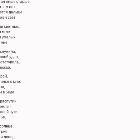
стал лишь старше.
тьям нет:
дется дальше;
жен свет.
ми светлых,
 мгле.
в умелых
 мне.
 служила,
злой удар;
 отступила,
пожар.
рой,
тился о мне:
оя,
и в беде.
 распутий
емле -
ашей сути,
ебе.
 солнце,
тьме.
 и донце,