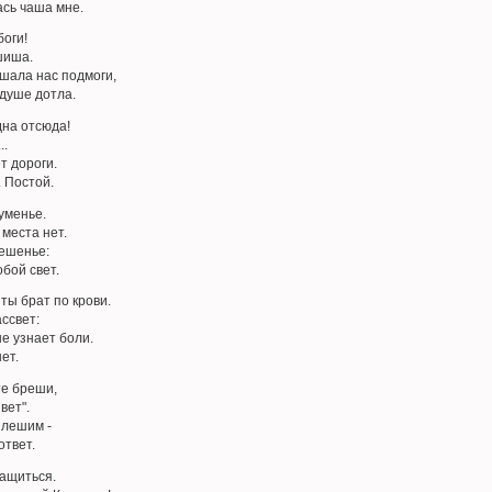
ась чаша мне.
боги!
шиша.
ишала нас подмоги,
 душе дотла.
дна отсюда!
..
т дороги.
. Постой.
уменье.
 места нет.
решенье:
обой свет.
 ты брат по крови.
ассвет:
не узнает боли.
ет.
те бреши,
вет".
 лешим -
ответ.
тащиться.