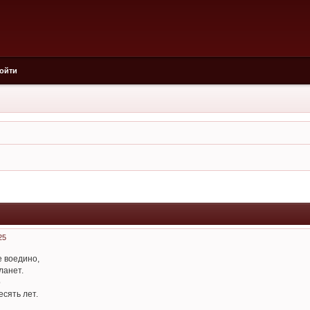
ойти
25
е воедино,
ланет.
о
есять лет.