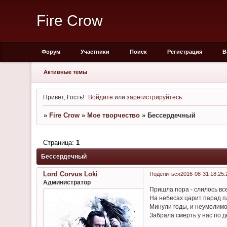
Fire Crow
Форум
Участники
Поиск
Регистрация
В
Активные темы
Привет, Гость!
Войдите
или
зарегистрируйтесь
.
»
Fire Crow
»
Мое творчество
»
Бессердечный
Страница:
1
Бессердечный
Lord Corvus Loki
Поделиться
2016-08-31 18:25:
Администратор
Пришла пора - слилось вс
На небесах царит парад п
Минули годы, и неумолим
Забрала смерть у нас по д