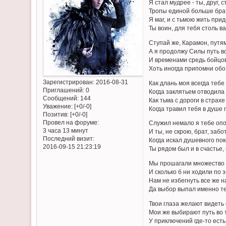
Я стал мудрее - ты, друг, 
Тропы единой больше бра
Я маг, и с тьмою жить при
Ты воин, для тебя столь ва
Ступай же, Карамон, путя
А я продолжу Силы путь во
И временами средь бойцо
Хоть иногда припомни обо
Зарегистрирован
: 2016-08-31
Как длань моя всегда тебе
Приглашений:
0
Когда заклятьем отводила 
Сообщений:
144
Как тьма с дороги в страхе
Уважение:
[+0/-0]
Когда травил тебя в душе 
Позитив:
[+0/-0]
Провел на форуме:
Служил немало я тебе опо
3 часа 13 минут
И ты, не скрою, брат, забо
Последний визит:
Когда искал душевного пок
2016-09-15 21:23:19
Ты рядом был и в счастье, 
Мы прошагали множество
И сколько б ни ходили по з
Нам не избегнуть все же н
Да выбор выпал именно т
Твои глаза желают видеть
Мои же выбирают путь во 
У приключений где-то есть