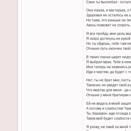
Свои ты выхлебал - остал
Она горька, и как горька, о 
Здоровья не осталось ни 
Но тьма, что раньше не л
Авось поможет не сгореть
Я все пройду, мне цель ви
Я скоро дотянусь ее рукой.
Но ты уйдешь, тебе там не
Отныне путь окончен твой
В твоих глазах царит недо
Я выбрал мрак. Тебе в нем
Мое теперь не изменить 
Иди к чертям, да будет с т
Нет, ты не брат мне, пусть
Такхизис не увидит свой р
Что мертво для меня - да 
Отныне у меня братишки н
Ей не видать в моей защи
А потому и слабостям "при
Ты, Карамон, иди отсюда к
Таков мой будет слабости 
Я ухожу, не смей за мной 