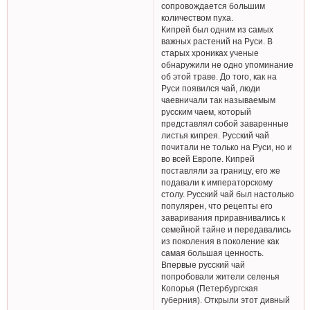
сопровождается большим
количеством пуха.
Кипрей был одним из самых
важных растений на Руси. В
старых хрониках ученые
обнаружили не одно упоминание
об этой траве. До того, как на
Руси появился чай, люди
чаевничали так называемым
русским чаем, который
представлял собой заваренные
листья кипрея. Русский чай
почитали не только на Руси, но и
во всей Европе. Кипрей
поставляли за границу, его же
подавали к императорскому
столу. Русский чай был настолько
популярен, что рецепты его
заваривания приравнивались к
семейной тайне и передавались
из поколения в поколение как
самая большая ценность.
Впервые русский чай
попробовали жители селенья
Копорья (Петербургская
губерния). Открыли этот дивный