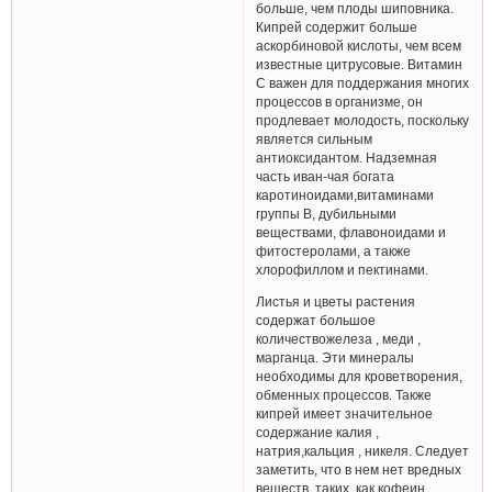
больше, чем плоды шиповника.
Кипрей содержит больше
аскорбиновой кислоты, чем всем
известные цитрусовые. Витамин
С важен для поддержания многих
процессов в организме, он
продлевает молодость, поскольку
является сильным
антиоксидантом. Надземная
часть иван-чая богата
каротиноидами,витаминами
группы В, дубильными
веществами, флавоноидами и
фитостеролами, а также
хлорофиллом и пектинами.
Листья и цветы растения
содержат большое
количествожелеза , меди ,
марганца. Эти минералы
необходимы для кроветворения,
обменных процессов. Также
кипрей имеет значительное
содержание калия ,
натрия,кальция , никеля. Следует
заметить, что в нем нет вредных
веществ, таких, как кофеин,