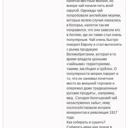
напиток местные монахи, но
вскоре чай начали пить всей
округой. Однажды чай
попробовали английские моряки,
которые волею случая оказались
в Копорье, напиток так им
понравился, что они завезли его
в Англию, где он также стал очень
популярным. Чай очень быстро
покорил Европу и стал вытеснять
с рынка продукцию
Великобритании, которая в то
время владела ценными
«чайными» территориями,
такими, как Индия и Цейлон. О
популярности кипрея говорит и
то, что он занимал почетное
место во внешней торговле и
опережал даже традиционные
русские продукты , например,
мед . Сегодня богатырский чай
незаслуженно забыт, чему
поспособствовали интриги
конкурентов и революция 1917
года.
Как собирать и сушить?
Собирать иван-чая лучше в