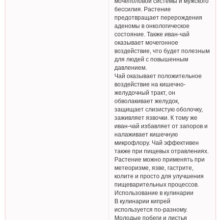
мочеполовой системы и мужского
бессилия. Растение
предотвращает перерождения
аденомы в онкологическое
состояние. Также иван-чай
оказывает мочегонное
воздействие, что будет полезным
для людей с повышенным
давлением.
Чай оказывает положительное
воздействие на кишечно-
желудочный тракт, он
обволакивает желудок,
защищает слизистую оболочку,
заживляет язвочки. К тому же
иван-чай избавляет от запоров и
налаживает кишечную
микрофлору. Чай эффективен
также при пищевых отравлениях.
Растение можно применять при
метеоризме, язве, гастрите,
колите и просто для улучшения
пищеварительных процессов.
Использование в кулинарии
В кулинарии кипрей
используется по-разному.
Молодые побеги и листья