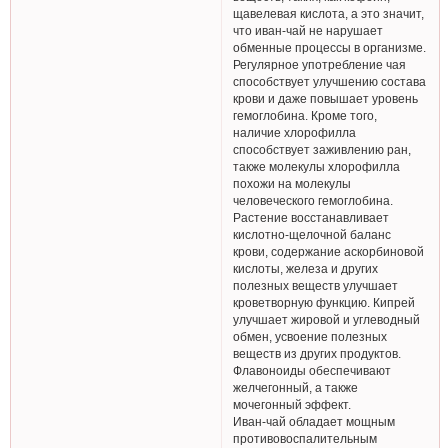
щавелевая кислота, а это значит,
что иван-чай не нарушает
обменные процессы в организме.
Регулярное употребление чая
способствует улучшению состава
крови и даже повышает уровень
гемоглобина. Кроме того,
наличие хлорофилла
способствует заживлению ран,
также молекулы хлорофилла
похожи на молекулы
человеческого гемоглобина.
Растение восстанавливает
кислотно-щелочной баланс
крови, содержание аскорбиновой
кислоты, железа и других
полезных веществ улучшает
кроветворную функцию. Кипрей
улучшает жировой и углеводный
обмен, усвоение полезных
веществ из других продуктов.
Флавоноиды обеспечивают
желчегонный, а также
мочегонный эффект.
Иван-чай обладает мощным
противовоспалительным