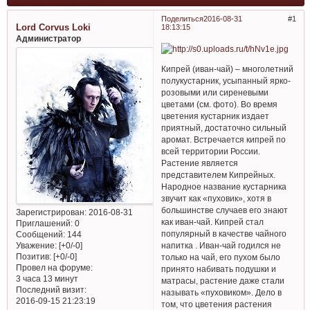
Поделиться
2016-08-31
1
Lord Corvus Loki
18:13:15
Администратор
Кипрей (иван-чай) – многолетний
полукустарник, усыпанный ярко-
розовыми или сиреневыми
цветами (см. фото). Во время
цветения кустарник издает
приятный, достаточно сильный
аромат. Встречается кипрей по
всей территории России.
Растение является
представителем Кипрейных.
Народное название кустарника
звучит как «пуховик», хотя в
большинстве случаев его знают
Зарегистрирован
: 2016-08-31
как иван-чай. Кипрей стал
Приглашений:
0
популярный в качестве чайного
Сообщений:
144
напитка . Иван-чай годился не
Уважение:
[+0/-0]
Позитив:
[+0/-0]
только на чай, его пухом было
Провел на форуме:
принято набивать подушки и
3 часа 13 минут
матрасы, растение даже стали
Последний визит:
называть «пуховиком». Дело в
2016-09-15 21:23:19
том, что цветения растения