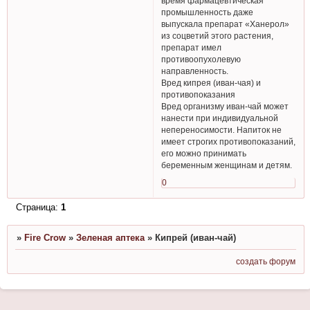
время фармацевтическая
промышленность даже
выпускала препарат «Ханерол»
из соцветий этого растения,
препарат имел
противоопухолевую
направленность.
Вред кипрея (иван-чая) и
противопоказания
Вред организму иван-чай может
нанести при индивидуальной
непереносимости. Напиток не
имеет строгих противопоказаний,
его можно принимать
беременным женщинам и детям.
0
Страница:
1
»
Fire Crow
»
Зеленая аптека
»
Кипрей (иван-чай)
создать форум