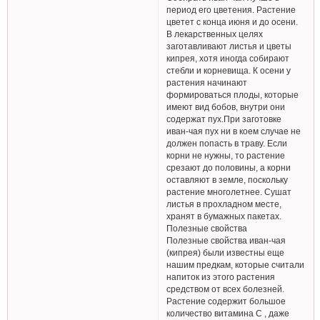
период его цветения. Растение
цветет с конца июня и до осени.
В лекарственных целях
заготавливают листья и цветы
кипрея, хотя иногда собирают
стебли и корневища. К осени у
растения начинают
формироваться плоды, которые
имеют вид бобов, внутри они
содержат пух.При заготовке
иван-чая пух ни в коем случае не
должен попасть в траву. Если
корни не нужны, то растение
срезают до половины, а корни
оставляют в земле, поскольку
растение многолетнее. Сушат
листья в прохладном месте,
хранят в бумажных пакетах.
Полезные свойства
Полезные свойства иван-чая
(кипрея) были известны еще
нашим предкам, которые считали
напиток из этого растения
средством от всех болезней.
Растение содержит большое
количество витамина С , даже