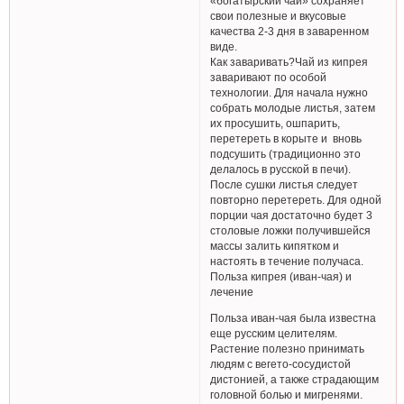
«богатырский чай» сохраняет
свои полезные и вкусовые
качества 2-3 дня в заваренном
виде.
Как заваривать?Чай из кипрея
заваривают по особой
технологии. Для начала нужно
собрать молодые листья, затем
их просушить, ошпарить,
перетереть в корыте и вновь
подсушить (традиционно это
делалось в русской в печи).
После сушки листья следует
повторно перетереть. Для одной
порции чая достаточно будет 3
столовые ложки получившейся
массы залить кипятком и
настоять в течение получаса.
Польза кипрея (иван-чая) и
лечение
Польза иван-чая была известна
еще русским целителям.
Растение полезно принимать
людям с вегето-сосудистой
дистонией, а также страдающим
головной болью и мигренями.