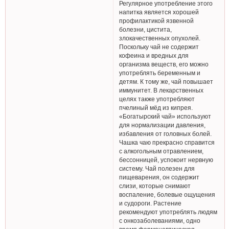
Регулярное употребление этого
напитка является хорошей
профилактикой язвенной
болезни, цистита,
злокачественных опухолей.
Поскольку чай не содержит
кофеина и вредных для
организма веществ, его можно
употреблять беременным и
детям. К тому же, чай повышает
иммунитет. В лекарственных
целях также употребляют
пчелиный мёд из кипрея.
«Богатырский чай» используют
для нормализации давления,
избавления от головных болей.
Чашка чаю прекрасно справится
с алкогольным отравлением,
бессонницей, успокоит нервную
систему. Чай полезен для
пищеварения, он содержит
слизи, которые снимают
воспаление, болевые ощущения
и судороги. Растение
рекомендуют употреблять людям
с онкозаболеваниями, одно