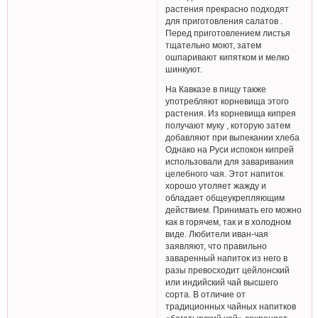
растения прекрасно подходят
для приготовления салатов .
Перед приготовлением листья
тщательно моют, затем
ошпаривают кипятком и мелко
шинкуют.
На Кавказе в пищу также
употребляют корневища этого
растения. Из корневища кипрея
получают муку , которую затем
добавляют при выпекании хлеба
Однако на Руси испокон кипрей
использовали для заваривания
целебного чая. Этот напиток
хорошо утоляет жажду и
обладает общеукрепляющим
действием. Принимать его можно
как в горячем, так и в холодном
виде. Любители иван-чая
заявляют, что правильно
заваренный напиток из него в
разы превосходит цейлонский
или индийский чай высшего
сорта. В отличие от
традиционных чайных напитков