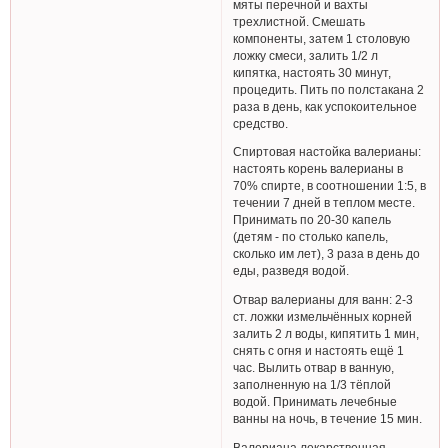
мяты перечной и вахты
трехлистной. Смешать
компоненты, затем 1 столовую
ложку смеси, залить 1/2 л
кипятка, настоять 30 минут,
процедить. Пить по полстакана 2
раза в день, как успокоительное
средство.
Спиртовая настойка валерианы:
настоять корень валерианы в
70% спирте, в соотношении 1:5, в
течении 7 дней в теплом месте.
Принимать по 20-30 капель
(детям - по столько капель,
сколько им лет), 3 раза в день до
еды, разведя водой.
Отвар валерианы для ванн: 2-3
ст. ложки измельчённых корней
залить 2 л воды, кипятить 1 мин,
снять с огня и настоять ещё 1
час. Вылить отвар в ванную,
заполненную на 1/3 тёплой
водой. Принимать лечебные
ванны на ночь, в течение 15 мин.
Валериана лекарственная,