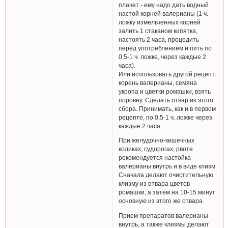
плачет - ему надо дать водный
настой корней валерианы (1 ч.
ложку измельченных корней
залить 1 стаканом кипятка,
настоять 2 часа, процедить
перед употреблением и пить по
0,5-1 ч. ложке, через каждые 2
часа).
Или использовать другой рецепт:
корень валерианы, семяна
укропа и цветки ромашки, взять
поровну. Сделать отвар из этого
сбора. Принимать, как и в первом
рецепте, по 0,5-1 ч. ложке через
каждые 2 часа.
При желудочно-кишечных
коликах, судорогах, рвоте
рекомендуется настойка
валерианы внутрь и в виде клизм.
Сначала делают очистительную
клизму из отвара цветов
ромашки, а затем на 10-15 минут
основную из этого же отвара.
Прием препаратов валерианы
внутрь, а также клизмы делают