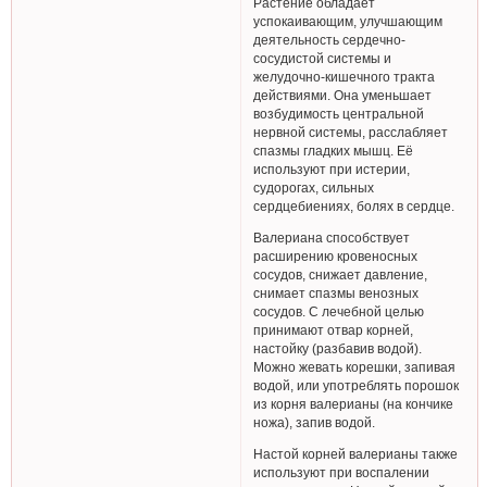
Растение обладает
успокаивающим, улучшающим
деятельность сердечно-
сосудистой системы и
желудочно-кишечного тракта
действиями. Она уменьшает
возбудимость центральной
нервной системы, расслабляет
спазмы гладких мышц. Её
используют при истерии,
судорогах, сильных
сердцебиениях, болях в сердце.
Валериана способствует
расширению кровеносных
сосудов, снижает давление,
снимает спазмы венозных
сосудов. С лечебной целью
принимают отвар корней,
настойку (разбавив водой).
Можно жевать корешки, запивая
водой, или употреблять порошок
из корня валерианы (на кончике
ножа), запив водой.
Настой корней валерианы также
используют при воспалении