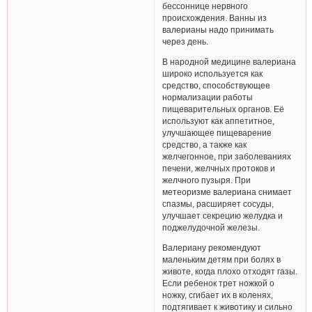
бессоннице нервного
происхождения. Ванны из
валерианы надо принимать
через день.
В народной медицине валериана
широко используется как
средство, способствующее
нормализации работы
пищеварительных органов. Её
используют как аппетитное,
улучшающее пищеварение
средство, а также как
желчегонное, при заболеваниях
печени, желчных протоков и
желчного пузыря. При
метеоризме валериана снимает
спазмы, расширяет сосуды,
улучшает секрецию желудка и
поджелудочной железы.
Валериану рекомендуют
маленьким детям при болях в
животе, когда плохо отходят газы.
Если ребенок трет ножкой о
ножку, сгибает их в коленях,
подтягивает к животику и сильно