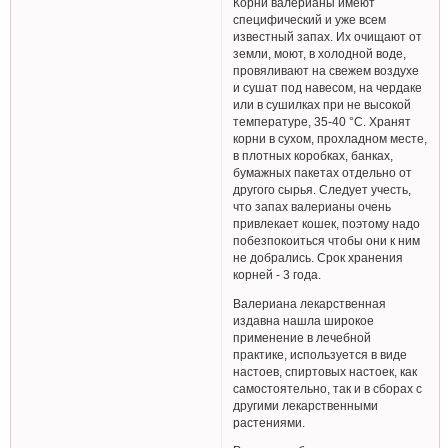
Корни валерианы имеют
специфический и уже всем
известный запах. Их очищают от
земли, моют, в холодной воде,
провяливают на свежем воздухе
и сушат под навесом, на чердаке
или в сушилках при не высокой
температуре, 35-40 °С. Хранят
корни в сухом, прохладном месте,
в плотных коробках, банках,
бумажных пакетах отдельно от
другого сырья. Следует учесть,
что запах валерианы очень
привлекает кошек, поэтому надо
побезпокоиться чтобы они к ним
не добрались. Срок хранения
корней - 3 года.
Валериана лекарственная
издавна нашла широкое
применение в лечебной
практике, используется в виде
настоев, спиртовых настоек, как
самостоятельно, так и в сборах с
другими лекарственными
растениями.