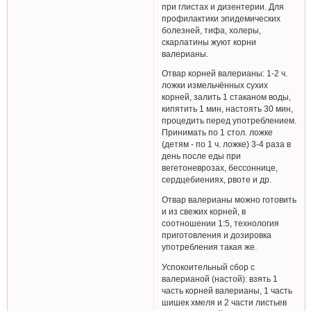
при глистах и дизентерии. Для
профилактики эпидемических
болезней, тифа, холеры,
скарлатины жуют корни
валерианы.
Отвар корней валерианы: 1-2 ч.
ложки измельчённых сухих
корней, залить 1 стаканом воды,
кипятить 1 мин, настоять 30 мин,
процедить перед употреблением.
Принимать по 1 стол. ложке
(детям - по 1 ч. ложке) 3-4 раза в
день после еды при
вегетоневрозах, бессоннице,
сердцебиениях, рвоте и др.
Отвар валерианы можно готовить
и из свежих корней, в
соотношении 1:5, технология
приготовления и дозировка
употребления такая же.
Успокоительный сбор с
валерианой (настой): взять 1
часть корней валерианы, 1 часть
шишек хмеля и 2 части листьев