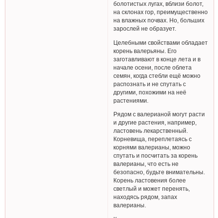
болотистых лугах, вблизи болот,
на склонах гор, преимущественно
на влажных почвах. Но, больших
зарослей не образует.
Целебными свойствами обладает
корень валерьяны. Его
заготавливают в конце лета и в
начале осени, после облета
семян, когда стебли ещё можно
распознать и не спутать с
другими, похожими на неё
растениями.
Рядом с валерианой могут расти
и другие растения, например,
ластовень лекарственный.
Корневища, переплетаясь с
корнями валерианы, можно
спутать и посчитать за корень
валерианы, что есть не
безопасно, будьте внимательны.
Корень ластовения более
светлый и может перенять,
находясь рядом, запах
валерианы.