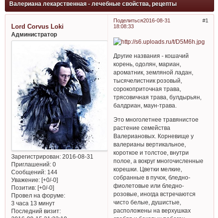
Валериана лекарственная - лечебные свойства, рецепты
Поделиться
2016-08-31
1
Lord Corvus Loki
18:08:33
Администратор
Другие названия - кошачий
корень, одолян, мариан,
ароматник, земляной ладан,
тысячелистник розовый,
сорокоприточная трава,
трясовичная трава, булдырьян,
балдриан, маун-трава.
Это многолетнее травянистое
растение семейства
Валериановых. Корневище у
валерианы вертикальное,
короткое и толстое, внутри
Зарегистрирован
: 2016-08-31
полое, а вокруг многочисленные
Приглашений:
0
корешки. Цветки мелкие,
Сообщений:
144
собранные в пучок, бледно-
Уважение:
[+0/-0]
фиолетовые или бледно-
Позитив:
[+0/-0]
розовые, иногда встречаются
Провел на форуме:
чисто белые, душистые,
3 часа 13 минут
расположены на верхушках
Последний визит: