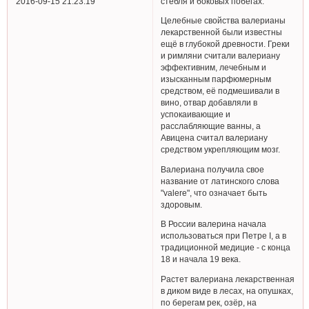
стебля и боковых побегах.
2016-09-15 21:23:19
Целебные свойства валерианы
лекарственной были известны
ещё в глубокой древности. Греки
и римляни считали валериану
эффективним, лечебным и
изысканным парфюмерным
средством, её подмешивали в
вино, отвар добавляли в
успокаивающие и
расслабляющие ванны, а
Авицена считал валериану
средством укрепляющим мозг.
Валериана получила свое
название от латинского слова
"valere", что означает быть
здоровым.
В России валерина начала
использоваться при Петре I, а в
традиционной медицие - с конца
18 и начала 19 века.
Растет валериана лекарственная
в диком виде в лесах, на опушках,
по берегам рек, озёр, на