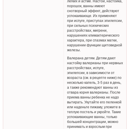
легких и астме. Настой, настойка,
порошок, ванны имеют
снотворный эффект, действуют
успокаивающе. Их применяют
при испуге, приступах эпилепсии,
при сильных психических
расстройствах, мигрени,
нарушениях климактерического
характера, при спазмах матки,
нарушении функции щитовидной
железы.
Валерана детям. Детям дают
настойку валерианы при нервных
расстройствах, испуге,
эпилепсии, в зависимости от
возраста (см. в рецепте ниже) по
несколько капель, 3-5 раз в день,
а также рекомендуют ванны из
отвара корня валерианы. После
приема ванны ребенка не надо
вытирать. Укутайте его пеленкой
или наденьте пижаму, уложите в
теплую постель и укройте. Такие
успокаивающие ванны, только
большей концентрации, можно
принимать и взрослым при