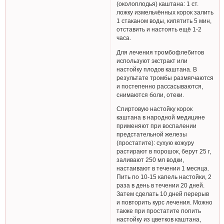
(околоплодья) каштана: 1 ст.
ложку измельчённых корок залить
1 стаканом воды, кипятить 5 мин,
отставить и настоять ещё 1-2
часа.
Для лечения тромбофлебитов
используют экстракт или
настойку плодов каштана. В
результате тромбы размягчаются
и постепенно рассасываются,
снимаются боли, отеки.
Спиртовую настойку корок
каштана в народной медицине
применяют при воспалении
предстательной железы
(простатите): сухую кожуру
растирают в порошок, берут 25 г,
заливают 250 мл водки,
настаивают в течении 1 месяца.
Пить по 10-15 капель настойки, 2
раза в день в течении 20 дней.
Затем сделать 10 дней перерыв
и повторить курс лечения. Можно
также при простатите попить
настойку из цветков каштана,