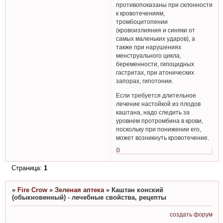
противопоказаны при склонности
к кровотечениям,
тромбоцитопении
(кровоизлияния и синяки от
самых маленьких ударов), а
также при нарушениях
менструального цикла,
беременности, гипоцидных
гастритах, при атонических
запорах, гипотонии.
Если требуется длительное
лечение настойкой из плодов
каштана, надо следить за
уровнем протромбина в крови,
поскольку при понижении его,
может возникнуть кровотечение.
0
Страница:
1
»
Fire Crow
»
Зеленая аптека
»
Каштан конский
(обыкновенный) - лечебные свойства, рецепты
создать форум