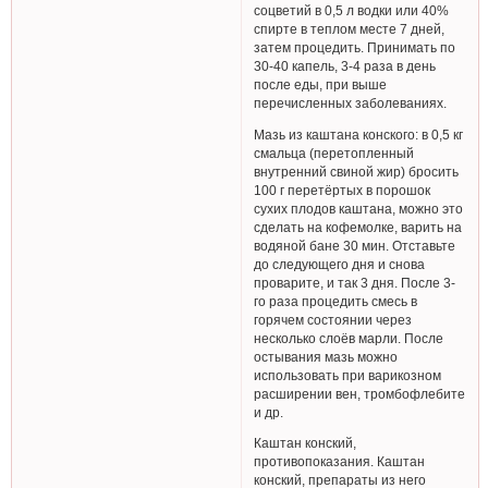
соцветий в 0,5 л водки или 40%
спирте в теплом месте 7 дней,
затем процедить. Принимать по
30-40 капель, 3-4 раза в день
после еды, при выше
перечисленных заболеваниях.
Мазь из каштана конского: в 0,5 кг
смальца (перетопленный
внутренний свиной жир) бросить
100 г перетёртых в порошок
сухих плодов каштана, можно это
сделать на кофемолке, варить на
водяной бане 30 мин. Отставьте
до следующего дня и снова
проварите, и так 3 дня. После 3-
го раза процедить смесь в
горячем состоянии через
несколько слоёв марли. После
остывания мазь можно
использовать при варикозном
расширении вен, тромбофлебите
и др.
Каштан конский,
противопоказания. Каштан
конский, препараты из него