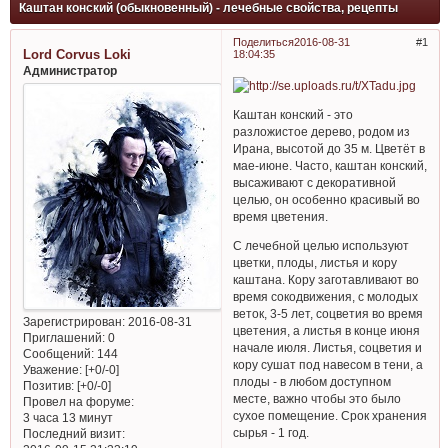
Каштан конский (обыкновенный) - лечебные свойства, рецепты
Поделиться
2016-08-31
1
Lord Corvus Loki
18:04:35
Администратор
Каштан конский - это
разложистое дерево, родом из
Ирана, высотой до 35 м. Цветёт в
мае-июне. Часто, каштан конский,
высаживают с декоративной
целью, он особенно красивый во
время цветения.
С лечебной целью используют
цветки, плоды, листья и кору
каштана. Кору заготавливают во
время сокодвижения, с молодых
веток, 3-5 лет, соцветия во время
Зарегистрирован
: 2016-08-31
цветения, а листья в конце июня
Приглашений:
0
начале июля. Листья, соцветия и
Сообщений:
144
кору сушат под навесом в тени, а
Уважение:
[+0/-0]
плоды - в любом доступном
Позитив:
[+0/-0]
месте, важно чтобы это было
Провел на форуме:
сухое помещение. Срок хранения
3 часа 13 минут
сырья - 1 год.
Последний визит: