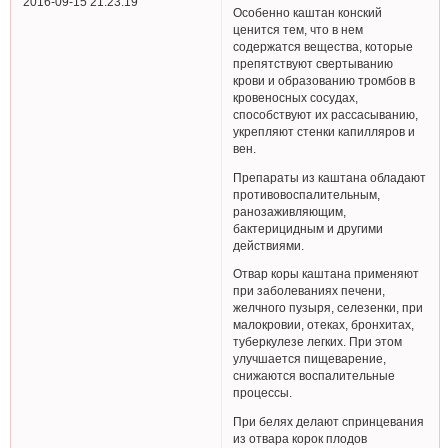
2016-09-15 21:23:19
Особенно каштан конский
ценится тем, что в нем
содержатся вещества, которые
препятствуют свертыванию
крови и образованию тромбов в
кровеносных сосудах,
способствуют их рассасыванию,
укрепляют стенки капилляров и
вен.
Препараты из каштана обладают
противовоспалительным,
ранозаживляющим,
бактерицидным и другими
действиями.
Отвар коры каштана применяют
при заболеваниях печени,
желчного пузыря, селезенки, при
малокровии, отеках, бронхитах,
туберкулезе легких. При этом
улучшается пищеварение,
снижаются воспалительные
процессы.
При белях делают спринцевания
из отвара корок плодов