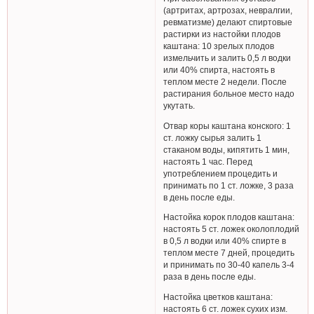
(артритах, артрозах, невралгии,
ревматизме) делают спиртовые
растирки из настойки плодов
каштана: 10 зрелых плодов
измельчить и залить 0,5 л водки
или 40% спирта, настоять в
теплом месте 2 недели. После
растирания больное место надо
укутать.
Отвар коры каштана конского: 1
ст. ложку сырья залить 1
стаканом воды, кипятить 1 мин,
настоять 1 час. Перед
употреблением процедить и
принимать по 1 ст. ложке, 3 раза
в день после еды.
Настойка корок плодов каштана:
настоять 5 ст. ложек околоплодий
в 0,5 л водки или 40% спирте в
теплом месте 7 дней, процедить
и принимать по 30-40 капель 3-4
раза в день после еды.
Настойка цветков каштана:
настоять 6 ст. ложек сухих изм.