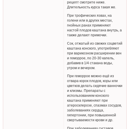
рецепт смотрите ниже.
Длительность курса такая же.
При трофических язвах, на
голени или в других местах,
гнойных ранах применяют
настой плодов каштана внутрь, а
также делают примочки.
Сок, отжатый из свежих соцветий
каштана конского, употребляют
при варикозном расширении вен
и геморрое, по 20-30 капель,
добавив в 1/4 стакана воды,
утром и вечером.
При геморрое можно ещё из
отвара корок плодов, коры или
цветков делать сидячие ванночки
и клизмы. Препараты с
использованием конского
каштана применяют при
атеросклерозе, спазмах сосудов,
заболеваниях сердца,
гипертонии, при повышенной
свертываемости крови и др.
При заболеваниях суставов