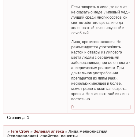
Если говорить о липе, то нельзя
не сказать о меде. Липовый мёд -
лучший среди многих сортов, он
светло-жёлтого цвета, иногда
зеленоватый, очень вкусный и
лечебный.
Липа, противопоказания. Не
рекомендуется употреблять
настои и отвары из липового
цвета людям с сердечными
заболеваниями, при склонности к
аллергическим реакциям. При
длительном употреблении
препаратов из липы (чая),
нескольких месяцев и более,
может резко снизиться острота
зрения. Нельзя пить чай из липы
постоянно.
0
Страница:
1
»
Fire Crow
»
Зеленая аптека
»
Липа мелколистная
(сердцевидная), свойства, рецепты