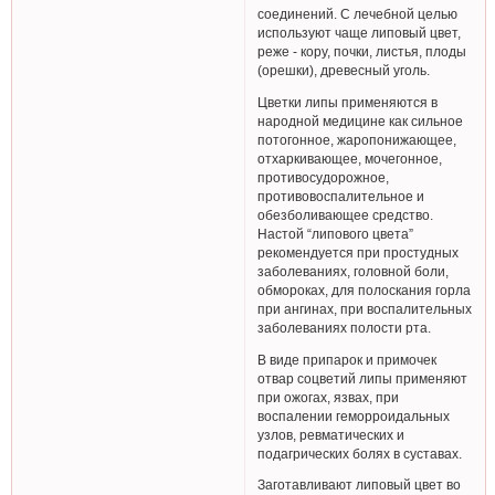
соединений. С лечебной целью
используют чаще липовый цвет,
реже - кору, почки, листья, плоды
(орешки), древесный уголь.
Цветки липы применяются в
народной медицине как сильное
потогонное, жаропонижающее,
отхаркивающее, мочегонное,
противосудорожное,
противовоспалительное и
обезболивающее средство.
Настой “липового цвета”
рекомендуется при простудных
заболеваниях, головной боли,
обмороках, для полоскания горла
при ангинах, при воспалительных
заболеваниях полости рта.
В виде припарок и примочек
отвар соцветий липы применяют
при ожогах, язвах, при
воспалении геморроидальных
узлов, ревматических и
подагрических болях в суставах.
Заготавливают липовый цвет во