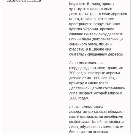
2016-09-15 21:23:19
Когда цветёт липа, аромат
чувствуется на несколько
десятков метров, а если деревьев
много, то заполняется все
пространство вокруг, вызывая
чувство эйфории. Древние
славяне считали липу деревом
богини Лады (покровительницы
семейного очага, любви и
красоты), а в Европе она
считалась священным деревом.
Липа мелколистная
(сердцевидная) живет долго, до
300 лет, а некоторые деревья
доживают до 1000 лет. Так, к
примеру, в Киеве возле
Десятинной церкви сохранилась
липа, возраст которой близок к
1000 годам.
Липа, помимо своих
декоративных свойств обладает
еще и прекрасными лечебными
свойствами. Целебные свойства
липы, обусловлены комплексом
биологически активных