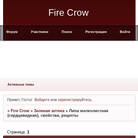
Fire Crow
Форум
Участники
Поиск
Регистрация
Войти
Активные темы
Привет, Гость!
Войдите
или
зарегистрируйтесь
.
»
Fire Crow
»
Зеленая аптека
»
Липа мелколистная
(сердцевидная), свойства, рецепты
Страница:
1