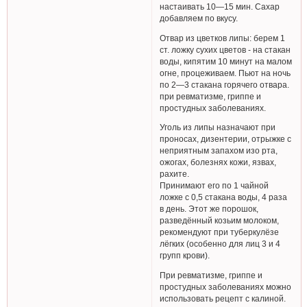
настаивать 10—15 мин. Сахар
добавляем по вкусу.
Отвар из цветков липы: берем 1
ст. ложку сухих цветов - на стакан
воды, кипятим 10 минут на малом
огне, процеживаем. Пьют на ночь
по 2—3 стакана горячего отвара.
при ревматизме, гриппе и
простудных заболеваниях.
Уголь из липы назначают при
проносах, дизентерии, отрыжке с
неприятным запахом изо рта,
ожогах, болезнях кожи, язвах,
рахите.
Принимают его по 1 чайной
ложке с 0,5 стакана воды, 4 раза
в день. Этот же порошок,
разведённый козьим молоком,
рекомендуют при туберкулёзе
лёгких (особенно для лиц 3 и 4
групп крови).
При ревматизме, гриппе и
простудных заболеваниях можно
использовать рецепт с калиной.