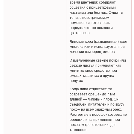
время цветения: собирают
соцветия с прицветковыми
листьями или без них. Сушат в
тени, в поветриваемом
помещении, готовность
определяют по ломкости
цветоносов.
Липовая кора (разваренная) дает
много слизи и используется при
лечении геморроя, ожогов.
Измельченные свежие почки или
свежие листья применяют как
мягчительное средство при
ожогах, маститах и других
недугах.
Когда липа отцветает, то
созревает орешек до 7 мм
длиной — липовый плод. Он
съедобен, питателен и по вкусу
похож на всем знакомый орех.
Растертые в порошок созревшие
орешки липы применяют при
носовом кровотечении, для
тампонов.