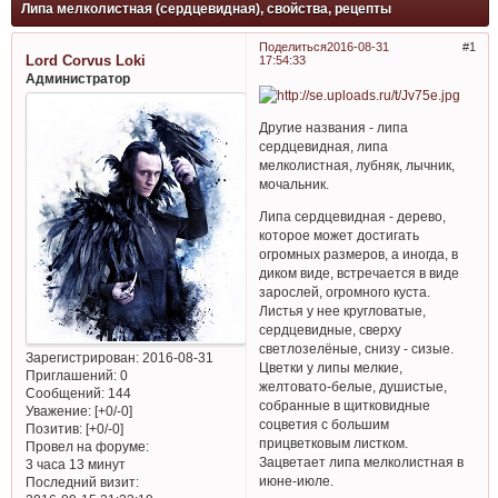
Липа мелколистная (сердцевидная), свойства, рецепты
Поделиться
2016-08-31
1
Lord Corvus Loki
17:54:33
Администратор
Другие названия - липа
сердцевидная, липа
мелколистная, лубняк, лычник,
мочальник.
Липа сердцевидная - дерево,
которое может достигать
огромных размеров, а иногда, в
диком виде, встречается в виде
зарослей, огромного куста.
Листья у нее кругловатые,
сердцевидные, сверху
светлозелёные, снизу - сизые.
Зарегистрирован
: 2016-08-31
Цветки у липы мелкие,
Приглашений:
0
желтовато-белые, душистые,
Сообщений:
144
собранные в щитковидные
Уважение:
[+0/-0]
соцветия с большим
Позитив:
[+0/-0]
прицветковым листком.
Провел на форуме:
Зацветает липа мелколистная в
3 часа 13 минут
июне-июле.
Последний визит: