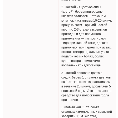
2. Настой из цветков липы
(крутой): берем пригоршню
цветков заливаем 1 стаканом
кипятка, настаиваем 10-20 минут,
процеживаем. Горячий настой
пьют по 2-3 стакана в день, он
пригоден и для наружного
применения — им протирают
лицо при жирной коже, делают
примочеки, припароки при язвах,
ожогах, геморроидальных узлах,
подагрических болях, болях
суставов при ревматизме,
воспалениях надкостницы.
3. Настой липового цвета с
содой: берем 1 ст. ложка цветков
на 1 стакан кипятка, настаиваем
в течение 25 минут, добавляем 5
г питьевой соды. Это прекрасное
средство для полоскания горла
при ангине.
Липовый чай : 1 ст. ложка
сушеных измельченных соцветий
заварить 0,5 л. кипятка,