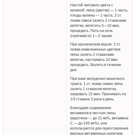
Настой липового цвета с
калиной: липа (цветки) — 1 часть,
плоды калины — 1 часть. 2 ст.
ложки смеси залить 2 стаканами
кипятка, кипятить 5—10 мин,
процедить. Пить на ночь
(горячим) по 1—2 чашки.
При хроническом кашле: 2 ст.
ложки измельченных цветков
липы залить 2 стаканами
кипятка, настаивать 10 мин,
процедить. Выпить в течение
дня.
При раке желудочно-кишечного
тракта: 1 ст. ложку семян липы
залить 1 стаканом кипятка,
нагревать 15 мин. Принимать по
1/3 стакана 3 раза в день.
Благодаря содержанию
витаминов в листьях липы
(каротина — до 21 мг%, витамина
С — до 245 мг%), они
используются для приготовления
вкусных витаминных напитков.