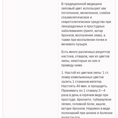
В традиционной медицине
липовый цвет используют как
потогонное, мочегонное, слабое
спазмолитическое и
секретолитическое средство при
лихорадочных и простудных
заболеваниях (грипп, катар
бронхов, воспаление зева), а
также при воспалении почек и
мочевого пузыря.
Есть много различных рецептов
настоев, отваров, чая из цветов
липы, некоторые из них я
приведу ниже.
1. Настой из цветков липы: 1 ст.
ложку измельченных цветов
залить 1 стаканом кипятка.
Настоять 40 мин. и процедить.
Принимать по 1 стакану 3—4
раза в день в горячем виде при
простуде, бронхите, туберкулезе
легких, головной боли, кашле,
катаре бронхов. Наружно в виде
полосканий при ангине и болезни
полости рта.