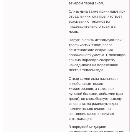
вечером перед сном.
Слизь льна также принимают при
отравлениях, она препятствует
всасыванию токсинов из
пищеварительного тракта в
кровь.
Наружно слизь используют при
трофических язвах, после
рентгеновского облучения
пораженного участка. Смоченную
слизью марлевую салфетку
накладывают на пораженное
место в теплом виде.
Отвар семян льна назначают
онкобольным, после
химиотерапии, а также при
лучевой болезни, лейкомии (рак
крови), он способствует выводу
из организма радионуклидов,
положительно влияет на
состояние крови и снимает
интоксикацию.
В народной медицине
применяют отвар из семян льна: