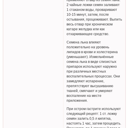
2 чайные ложки семян заливают
1 стаканом воды, проваривают
10-15 минут, затем, после
остывания, процеживают. Выпить
весь отвар при хроническом
катаре желудка или как
отхаркивающее средство.
Семена льна влияют
положительно на уровень
липидов в крови и холестерина
(уменьшают). Измельчённые
семена льна в виде слизистых
припарок используют наружно
при различных местных
воспалительных процессах. Они
замедляют испарение,
препятствуют высушиванию
тканей, смягчают и умеряют
воспаление на месте
приложения.
При остром гастрите используют
следующий рецепт: 1 ст. ложку
семян залить 0,5 л кипятка,
настоять 1 час, затем процедить.