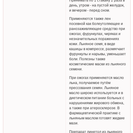
Принимать по 1 стакану 2 раза в
день, утром - на пустой желудок,
и вечером - перед сном.
Применяются также лен
посевной как болеутоляющее и
ранозаживляющее средство при
ожогах, фурункулах, чиряках и
незначительных поражениях
кожи. Льняное семя, в виде
кашицы в компрессе, размягчает
фурункулы и нарывы, уменьшает
боли. Полезны также
косметические маски из льняного
семени.
При ожогах применяются масло
льна, получаемое путём
прессования семян. Льняное
масло широко используется и в
диетическом питании больных с
нарушениями жирового обмена,
а также при атеросклерозе. В
фармацевтической практике с
льняным маслом готовят жидкие
мази.
Препарат линетол из льняного