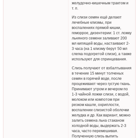
желудочно-кишечным трактом и
т. п.
Из слизи семян ещё делают
лечебные клизмы, при
воспалениях прямой кишки,
геморрое, дизентерии: 1 ст. ложку
льняного семени заливают 200
мл кипящей воды, настаивают 2-
3 часа (на 1 клизму берут 50 мл
слегка подогретой слизи), а также
используют для спринцевания.
Слизь получают от взбалтывания
в течение 15 минут толченых
семян в горячей воде, после
процеживают через густую ткань.
Принимают утром и вечером по
1-3 чайной ложки слизи, с водой,
молоком или компотом при
резком кашле, охриплости,
воспалении слизистой оболочки
желудка и др. Как вариант, можно
залить семена льна стаканом
холодной воды, выдержать 2-3
часа, часто перемешивая.
Полученную слизь выпить