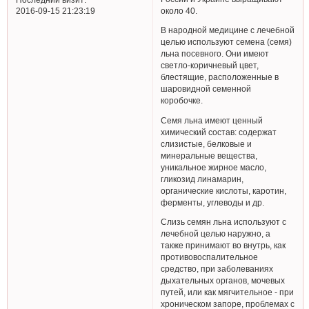
около 40.
2016-09-15 21:23:19
В народной медицине с лечебной
целью используют семена (семя)
льна посевного. Они имеют
светло-коричневый цвет,
блестящие, расположенные в
шаровидной семенной
коробочке.
Семя льна имеют ценный
химический состав: содержат
слизистые, белковые и
минеральные вещества,
уникальное жирное масло,
гликозид линамарин,
органические кислоты, каротин,
ферменты, углеводы и др.
Слизь семян льна используют с
лечебной целью наружно, а
также принимают во внутрь, как
противовоспалительное
средство, при заболеваниях
дыхательных органов, мочевых
путей, или как мягчительное - при
хроническом запоре, проблемах с