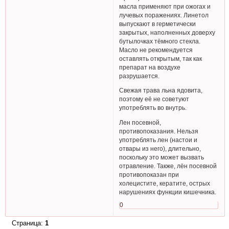
масла применяют при ожогах и
лучевых поражениях. Линетол
выпускают в герметически
закрытых, наполненных доверху
бутылочках тёмного стекла.
Масло не рекомендуется
оставлять открытым, так как
препарат на воздухе
разрушается.
Свежая трава льна ядовита,
поэтому её не советуют
употреблять во внутрь.
Лен посевной,
противопоказания. Нельзя
употреблять лен (настои и
отвары из него), длительно,
поскольку это может вызвать
отравление. Также, лён посевной
противопоказан при
холецистите, кератите, острых
нарушениях функции кишечника.
0
Страница:
1