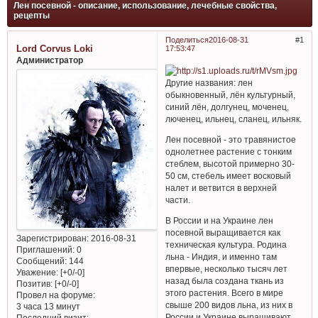
Лен посевной - описание, использование, лечебные свойства,
рецепты
Поделиться
2016-08-31
1
Lord Corvus Loki
17:53:47
Администратор
Другие названия: лен
обыкновенный, лён культурный,
синий лён, долгунец, моченец,
люченец, ильнец, сланец, ильняк.
Лен посевной - это травянистое
однолетнее растение с тонким
стеблем, высотой примерно 30-
50 см, стебель имеет восковый
налет и ветвится в верхней
части.
В России и на Украине лен
посевной выращивается как
Зарегистрирован
: 2016-08-31
техническая культура. Родина
Приглашений:
0
льна - Индия, и именно там
Сообщений:
144
впервые, несколько тысяч лет
Уважение:
[+0/-0]
назад была создана ткань из
Позитив:
[+0/-0]
этого растения. Всего в мире
Провел на форуме:
свыше 200 видов льна, из них в
3 часа 13 минут
России и Украине выращивают
Последний визит: