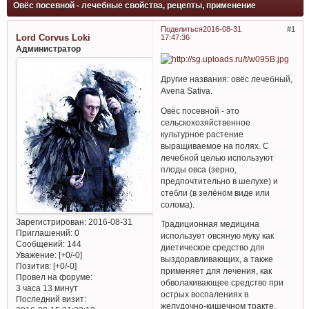
Овёс посевной - лечебные свойства, рецепты, применение
Поделиться
2016-08-31
1
Lord Corvus Loki
17:47:36
Администратор
Другие названия: овёс лечебный,
Avena Sativa.
Овёс посевной - это
сельскохозяйственное
культурное растение
выращиваемое на полях. С
лечебной целью используют
плоды овса (зерно,
предпочтительно в шелухе) и
стебли (в зелёном виде или
солома).
Зарегистрирован
: 2016-08-31
Традиционная медицина
Приглашений:
0
использует овсяную муку как
Сообщений:
144
диетическое средство для
Уважение:
[+0/-0]
выздоравливающих, а также
Позитив:
[+0/-0]
применяет для лечения, как
Провел на форуме:
обволакивающее средство при
3 часа 13 минут
острых воспалениях в
Последний визит:
желудочно-кишечном тракте.