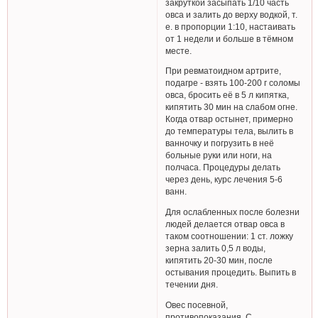
закруткой засыпать 1/10 часть
овса и залить до верху водкой, т.
е. в пропорции 1:10, настаивать
от 1 недели и больше в тёмном
месте.
При ревматоидном артрите,
подагре - взять 100-200 г соломы
овса, бросить её в 5 л кипятка,
кипятить 30 мин на слабом огне.
Когда отвар остынет, примерно
до температуры тела, вылить в
ванночку и погрузить в неё
больные руки или ноги, на
полчаса. Процедуры делать
через день, курс лечения 5-6
ванн.
Для ослабленных после болезни
людей делается отвар овса в
таком соотношении: 1 ст. ложку
зерна залить 0,5 л воды,
кипятить 20-30 мин, после
остывания процедить. Выпить в
течении дня.
Овес посевной,
противопоказания. С