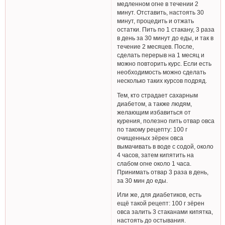
медленном огне в течении 2
минут. Отставить, настоять 30
минут, процедить и отжать
остатки. Пить по 1 стакану, 3 раза
в день за 30 минут до еды, и так в
течение 2 месяцев. После,
сделать перерыв на 1 месяц и
можно повторить курс. Если есть
необходимость можно сделать
несколько таких курсов подряд.
Тем, кто страдает сахарным
диабетом, а также людям,
желающим избавиться от
курения, полезно пить отвар овса
по такому рецепту: 100 г
очищенных зёрен овса
вымачивать в воде с содой, около
4 часов, затем кипятить на
слабом огне около 1 часа.
Принимать отвар 3 раза в день,
за 30 мин до еды.
Или же, для диабетиков, есть
ещё такой рецепт: 100 г зёрен
овса залить 3 стаканами кипятка,
настоять до остывания.