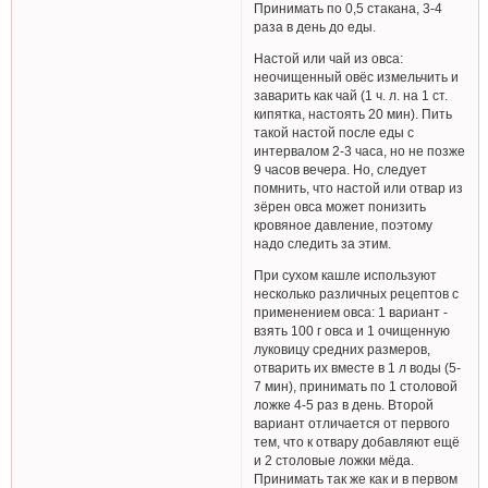
Принимать по 0,5 стакана, 3-4
раза в день до еды.
Настой или чай из овса:
неочищенный овёс измельчить и
заварить как чай (1 ч. л. на 1 ст.
кипятка, настоять 20 мин). Пить
такой настой после еды с
интервалом 2-3 часа, но не позже
9 часов вечера. Но, следует
помнить, что настой или отвар из
зёрен овса может понизить
кровяное давление, поэтому
надо следить за этим.
При сухом кашле используют
несколько различных рецептов с
применением овса: 1 вариант -
взять 100 г овса и 1 очищенную
луковицу средних размеров,
отварить их вместе в 1 л воды (5-
7 мин), принимать по 1 столовой
ложке 4-5 раз в день. Второй
вариант отличается от первого
тем, что к отвару добавляют ещё
и 2 столовые ложки мёда.
Принимать так же как и в первом