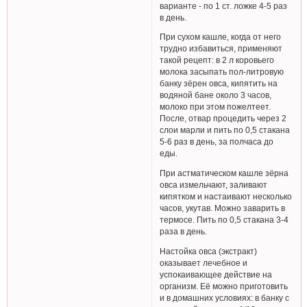
варианте - по 1 ст. ложке 4-5 раз
в день.
При сухом кашле, когда от него
трудно избавиться, применяют
такой рецепт: в 2 л коровьего
молока засыпать пол-литровую
банку зёрен овса, кипятить на
водяной бане около 3 часов,
молоко при этом пожелтеет.
После, отвар процедить через 2
слои марли и пить по 0,5 стакана
5-6 раз в день, за полчаса до
еды.
При астматическом кашле зёрна
овса измельчают, заливают
кипятком и настаивают несколько
часов, укутав. Можно заварить в
термосе. Пить по 0,5 стакана 3-4
раза в день.
Настойка овса (экстракт)
оказывает лечебное и
успокаивающее действие на
организм. Её можно приготовить
и в домашних условиях: в банку с