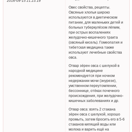
2016-09-15 21:23:19
Овес свойства, рецепты.
Овсяные хлопья широко
используются в диетическом
питании, для маленьких детей и
больных туберкулёзом лёгким,
при острых воспалениях
желудочно-кишечного тракта
(овсяный кисель). Гомеопатия и
тибетская медицина также
используют лечебные свойства
овса.
Отвар зёрен овса с шелухой в
народной медицине
рекомендуется при ночном
недержании мочи (энурезе),
умственном переутомлении,
бессоннице, отёках почечного
происхождения, при желудочно-
кишечных заболеваниях и др.
Отвар овса: взять 2 стакана
зёрен овса с шелухой, хорошо
промыть, затем бросить его в 5-6
стаканов кипящей воды или
молока и варить ещё на