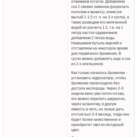
отжимаем остаток. Добавляем
сок 2 свежих лимонов (разрезать
пополам и выжать), изюм (не
мытый 1-1,5 ст. л. на 3 л сусла), а
также разводим его кипяченной
водой из расчета 1:2, т.е. на 1
литру настоя одуванчиков
добавляем 2 литра воды.
Накрываем бутыль марлей и
отставляем на некоторое время
для первичного брожения. В
сусло можно добавлять еще и сок
из 2-х апельсинов.
Как только началось брожение -
установить гидрозатвор, чтобы
брожение происходило без
доступа кислорода. Через 2-3
недели вино уже почти готово,
его можно перелить аккуратно,
через шлангочку, в другую
емкость и пить, но лучше дать
отстояться 3-4 месяца, тогда оно
будет более качественное и
приобретет светло-янтарный
цвет.