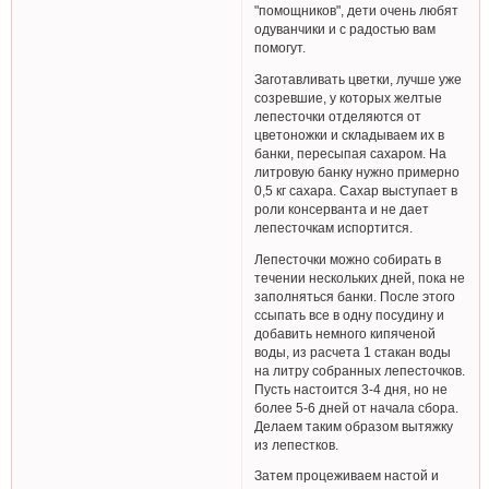
"помощников", дети очень любят
одуванчики и с радостью вам
помогут.
Заготавливать цветки, лучше уже
созревшие, у которых желтые
лепесточки отделяются от
цветоножки и складываем их в
банки, пересыпая сахаром. На
литровую банку нужно примерно
0,5 кг сахара. Сахар выступает в
роли консерванта и не дает
лепесточкам испортится.
Лепесточки можно собирать в
течении нескольких дней, пока не
заполняться банки. После этого
ссыпать все в одну посудину и
добавить немного кипяченой
воды, из расчета 1 стакан воды
на литру собранных лепесточков.
Пусть настоится 3-4 дня, но не
более 5-6 дней от начала сбора.
Делаем таким образом вытяжку
из лепестков.
Затем процеживаем настой и