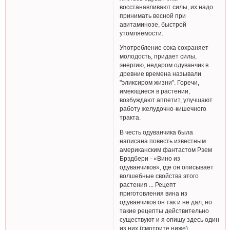
восстанавливают силы, их надо
принимать весной при
авитаминозе, быстрой
утомляемости.
Употребление сока сохраняет
молодость, придает силы,
энергию, недаром одуванчик в
древние времена называли
"эликсиром жизни". Горечи,
имеющиеся в растении,
возбуждают аппетит, улучшают
работу желудочно-кишечного
тракта.
В честь одуванчика была
написана повесть известным
американским фантастом Рэем
Брэдбери - «Вино из
одуванчиков», где он описывает
волшебные свойства этого
растения ... Рецепт
приготовления вина из
одуванчиков он так и не дал, но
такие рецепты действительно
существуют и я опишу здесь один
из них (смотрите ниже).