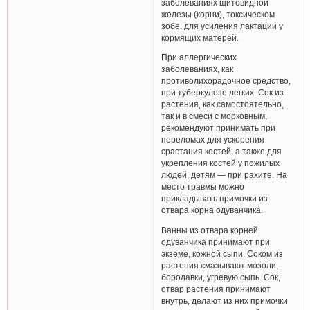
заболеваниях щитовидной
железы (корни), токсическом
зобе, для усиления лактации у
кормящих матерей.
При аллергических
заболеваниях, как
противолихорадочное средство,
при туберкулезе легких. Сок из
растения, как самостоятельно,
так и в смеси с морковным,
рекомендуют принимать при
переломах для ускорения
срастания костей, а также для
укрепления костей у пожилых
людей, детям — при рахите. На
место травмы можно
прикладывать примочки из
отвара корна одуванчика.
Ванны из отвара корней
одуванчика принимают при
экземе, кожной сыпи. Соком из
растения смазывают мозоли,
бородавки, угревую сыпь. Сок,
отвар растения принимают
внутрь, делают из них примочки