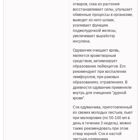
отваров, сока из растения
восстанавливает силы, улучшает
обменные процессы в организме,
выводит из него шлаки,
усиливает функцию
поджелудочной железы,
увеличивает выработку
инсулина.
Одуванчик очищает кровь,
является кроветворным
средством, активизирует
образование лейкоцитов. Его
рекомендуют при воспалении
лимфоузлов, при раковых
образованиях, отравлениях. В
древности одуванчик применяли
внутрь для очищения "дурной
крови".
Сок одуванчика, приготовленный
из свежих молодых листьев, пьют
при малокровии (по 50-100 мл в
день в течении 3 недель), можно
также рекомендовать при этом
отвар корней. Сок и настой
листьев одуванчика