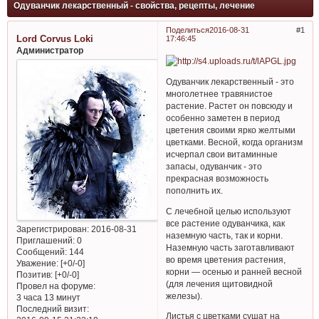
Одуванчик лекарственный - свойства, рецепты, лечение
Поделиться
2016-08-31
1
Lord Corvus Loki
17:46:45
Администратор
Одуванчик лекарственный - это
многолетнее травянистое
растение. Растет он повсюду и
особенно заметен в период
цветения своими ярко желтыми
цветками. Весной, когда организм
исчерпал свои витаминные
запасы, одуванчик - это
прекрасная возможность
пополнить их.
С лечебной целью используют
все растение одуванчика, как
Зарегистрирован
: 2016-08-31
наземную часть, так и корни.
Приглашений:
0
Наземную часть заготавливают
Сообщений:
144
во время цветения растения,
Уважение:
[+0/-0]
корни — осенью и ранней весной
Позитив:
[+0/-0]
(для лечения щитовидной
Провел на форуме:
железы).
3 часа 13 минут
Последний визит:
Листья с цветками сушат на