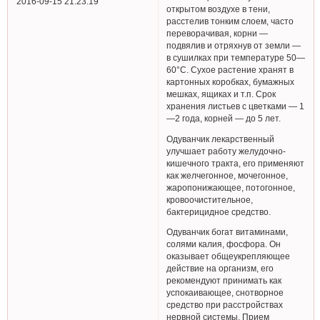
2016-09-15 21:23:19
открытом воздухе в тени,
расстелив тонким слоем, часто
переворачивая, корни —
подвялив и отряхнув от земли —
в сушилках при температуре 50—
60°С. Сухое растение хранят в
картонных коробках, бумажных
мешках, ящиках и т.п. Срок
хранения листьев с цветками — 1
—2 года, корней — до 5 лет.
Одуванчик лекарственный
улучшает работу желудочно-
кишечного тракта, его применяют
как желчегонное, мочегонное,
жаропонижающее, потогонное,
кровоочистительное,
бактерицидное средство.
Одуванчик богат витаминами,
солями калия, фосфора. Он
оказывает общеукрепляющее
действие на организм, его
рекомендуют принимать как
успокаивающее, снотворное
средство при расстройствах
нервной системы. Прием