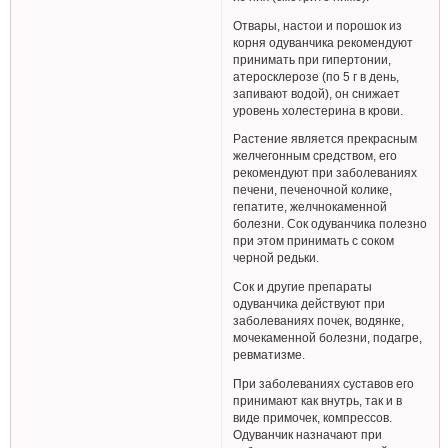
Отвары, настои и порошок из
корня одуванчика рекомендуют
принимать при гипертонии,
атеросклерозе (по 5 г в день,
запивают водой), он снижает
уровень холестерина в крови.
Растение является прекрасным
желчегонным средством, его
рекомендуют при заболеваниях
печени, печеночной колике,
гепатите, желчнокаменной
болезни. Сок одуванчика полезно
при этом принимать с соком
черной редьки.
Сок и другие препараты
одуванчика действуют при
заболеваниях почек, водянке,
мочекаменной болезни, подагре,
ревматизме.
При заболеваниях суставов его
принимают как внутрь, так и в
виде примочек, компрессов.
Одуванчик назначают при