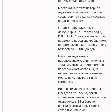
при укусе ядовитых змей.
Масляная вытяжка из корней
одуванчика является хорошим
средством при ожогах и лучевых
поражениях кожи.
Отвар корней одуванчика: 1 ст.
ложка сырья на 1 стакан воды,
КИПЯТИТЬ 1 мин, настоять 1 час,
процедить перед употреблением,
принимать по 0,5 стакана утром и
вечером за 30 мин до еды.
Масло из одуванчика:
измельченные корни настоять в
теплом месте на оливковом или
подсолнечном масле (1:4) 2
недели, намазать пораженные
места, прикладывать к ним
компрессы.
Вино из одуванчиков (рецепт).
Представьте - весна, яркий
солнечный день и луг, весь полон
одуванчиков !!! Вы берете
несколько стеклянных банок,
сахар и конечно же,