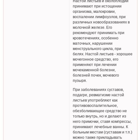
Настой листьев и околоплодий
принимают при истощении
организма, малокровии,
воспалении лимфоузлов, при
различных новообразованиях в
молочной железе. Его
рекомендуют принимать при
кровотечениях, особенно
маточных, нарушении
менструального цикла, при
белях. Настой листьев - хорошее
мочегонное средство, его
применяют при лечении
мочекаменной болезни,
болезней почек, мочевого
пузыря.
При заболеваниях суставов,
подагре, ревматизме настой
листьев употребляют как
противовоспалительное,
обезболивающее средство не
только внутрь, но и делают из
него примочки, ставя компрессы,
принимают лечебные ванны. К
больным местам (суставам и т.п.)
можно также прикладывать