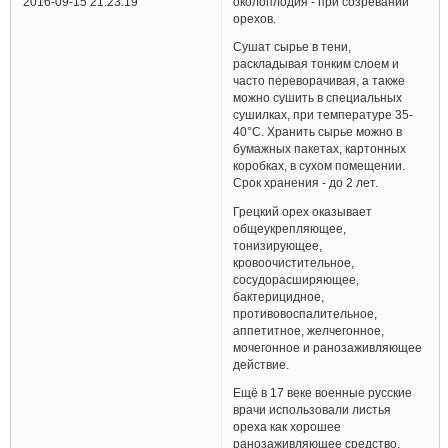
околоплодия - при созревании
2016-09-15 21:23:19
орехов.
Сушат сырье в тени,
раскладывая тонким слоем и
часто переворачивая, а также
можно сушить в специальных
сушилках, при температуре 35-
40°С. Хранить сырье можно в
бумажных пакетах, картонных
коробках, в сухом помещении.
Срок хранения - до 2 лет.
Грецкий орех оказывает
общеукрепляющее,
тонизирующее,
кровоочистительное,
сосудорасширяющее,
бактерицидное,
противовоспалительное,
аппетитное, желчегонное,
мочегонное и ранозаживляющее
действие.
Ещё в 17 веке военные русские
врачи использовали листья
ореха как хорошее
ранозаживляющее средство,