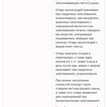
обеспечивающее чистоту раны.
Отвар околоплодий принимают
при сердечных заболеваниях,
атеросклерозе, при желудочно-
кишечных заболеваниях с
повышенной кислотностью,
заболеваниях печени, геморрое,
как средство, улучшающее
пищеварение, вяжущее при
поносах. Отвар околоплодий с
медом гонит глисты.
Отвар скорлупы плодов и
перегородок, а также ядра
орехов (по 1 ст. ложке 3 раза в
день после еды, можно с медом)
принимают при сердечных
заболеваниях, атеросклерозе.
При ангине, воспалении
слизистой полощут горло
отваром листьев грецкого ореха,
а также этот отвар применяют
для спринцеваний при
гинекологических заболеваниях.