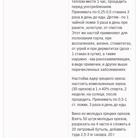
теплом месте 1 час, процедить
перед употреблением.
Принимать по 0,25-0,5 стакана 3
раза в день до еды. Детям - по 1
чайной ложке 3 раза в день при
рахите, золотухе, от глистов.
Этот же настой применяют для
полоскания горла, при
воспалениях, ангине, стоматитах,
от угрей и при дерматитах (доза -
1 стакан в сутки), а также
наружно - как ранозаживляющее,
в виде примочек, и других выше
перечисленных заболеваниях.
Настойка ядер грецкого ореха:
настоять измельченные зерна
(30 орехов) в 1 л 40% спирта, 2
недели, на солнце, после
процедить. Принимать по 0,5-1
ст. ложки, 3 раза в день до еды.
Вино из молодых грецких орехов.
Взять 50 штук молодых орехов,
разрезать на 4 части и сложить в
20 литровый бутыль, добавить
туда 2,5-3 кг сахара, 20 г