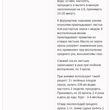
воды 10 мин, настоять,
процедить и вылить в ванную
заполненную на 1/3, принимать
15-20 минут).
К фурункулам, нарывам, ранам,
опухолям прикладывают листья
или растертые зерна с медом. К
воспаленным венам
прикладывают примочки из
отвара листьев. Масло из зерен
ореха ускоряет заживление ран,
его применяют при воспалении
среднего уха, конъюнктивы глаз.
Свежий сок из листьев
закапывают в уши при гнойном
воспалении, по 3 капли.
При анемии используют такой
рецепт: 3 г зелёных плодов
ореха, залить 100 мл водки,
настоять 1 неделю, процедить.
Принимать по 20 капель 2-4 раза
в день до еды. Курс - 3-4 месяца
Отвар околоплодий грецкого
ореха: 1 ст. ложку сырья залить 1