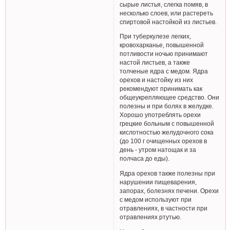
сырые листья, слегка помяв, в
несколько слоев, или растереть
спиртовой настойкой из листьев.
При туберкулезе легких,
кровохарканье, повышенной
потливости ночью принимают
настой листьев, а также
толченые ядра с медом. Ядра
орехов и настойку из них
рекомендуют принимать как
общеукрепляющее средство. Они
полезны и при болях в желудке.
Хорошо употреблять орехи
грецкие больным с повышенной
кислотностью желудочного сока
(до 100 г очищенных орехов в
день - утром натощак и за
полчаса до еды).
Ядра орехов также полезны при
нарушении пищеварения,
запорах, болезнях печени. Орехи
с медом используют при
отравлениях, в частности при
отравлениях ртутью.