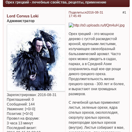
Орех грецкий - лечебные свойства, рецепты, применение
Поделиться
2016-08-31
1
Lord Corvus Loki
17:45:49
Администратор
Орех грецкий - это мощное
дерево с густой раскидистой
кроной, крупными листьями,
излучающее своеобразный
бальзамический аромат. Часто
орех можно увидеть в садах,
парках, а в Средней Азии
сохранились ещё кое-где рощи
дикого грецкого ореха.
Продолжительность жизни
грецкого ореха - 300 лет и более,
и вырастают они громадных
размеров.
Зарегистрирован
: 2016-08-31
Приглашений:
0
С лечебной целью применяют
Сообщений:
144
листья, зеленые орехи, ядра
Уважение:
[+0/-0]
спелых орехов, околоплодия,
Позитив:
[+0/-0]
скорлупу зрелых орехов,
Провел на форуме:
перегородки зрелых орехов
3 часа 13 минут
(внутри). Листья собирают в мае,
Последний визит: