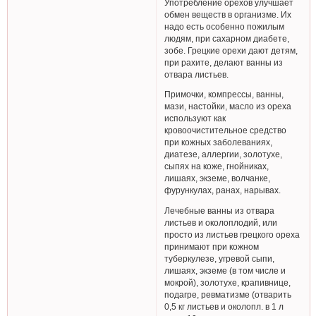
Употребление орехов улучшает
обмен веществ в организме. Их
надо есть особенно пожилым
людям, при сахарном диабете,
зобе. Грецкие орехи дают детям,
при рахите, делают ванны из
отвара листьев.
Примочки, компрессы, ванны,
мази, настойки, масло из ореха
используют как
кровоочистительное средство
при кожных заболеваниях,
диатезе, аллергии, золотухе,
сыпях на коже, гнойниках,
лишаях, экземе, волчанке,
фурункулах, ранах, нарывах.
Лечебные ванны из отвара
листьев и околоплодий, или
просто из листьев грецкого ореха
принимают при кожном
туберкулезе, угревой сыпи,
лишаях, экземе (в том числе и
мокрой), золотухе, крапивнице,
подагре, ревматизме (отварить
0,5 кг листьев и околопл. в 1 л