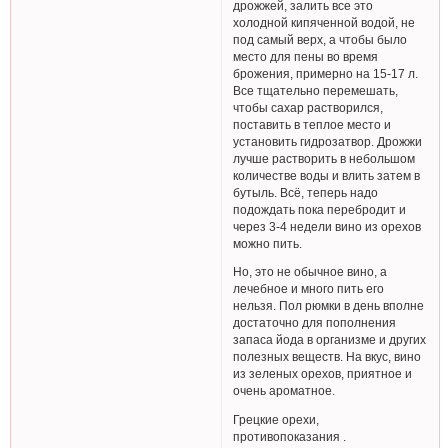
дрожжей, залить все это
холодной кипяченной водой, не
под самый верх, а чтобы было
место для пены во время
брожения, примерно на 15-17 л.
Все тщательно перемешать,
чтобы сахар растворился,
поставить в теплое место и
установить гидрозатвор. Дрожжи
лучше растворить в небольшом
количестве воды и влить затем в
бутыль. Всё, теперь надо
подождать пока перебродит и
через 3-4 недели вино из орехов
можно пить.
Но, это не обычное вино, а
лечебное и много пить его
нельзя. Пол рюмки в день вполне
достаточно для пополнения
запаса йода в организме и других
полезных веществ. На вкус, вино
из зеленых орехов, приятное и
очень ароматное.
Грецкие орехи,
противопоказания .