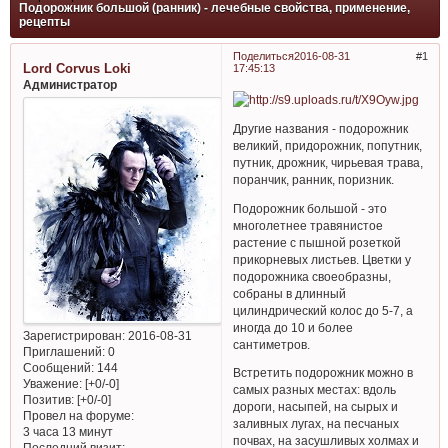
Подорожник большой (ранник) - лечебные свойства, применение,
рецепты
Поделиться
2016-08-31
1
Lord Corvus Loki
17:45:13
Администратор
Другие названия - подорожник
великий, придорожник, попутник,
путник, дрожник, чирьевая трава,
поранчик, ранник, поризник.
Подорожник большой - это
многолетнее травянистое
растение с пышной розеткой
прикорневых листьев. Цветки у
подорожника своеобразны,
собраны в длинный
цилиндрический колос до 5-7, а
иногда до 10 и более
Зарегистрирован
: 2016-08-31
сантиметров.
Приглашений:
0
Сообщений:
144
Встретить подорожник можно в
Уважение:
[+0/-0]
самых разных местах: вдоль
Позитив:
[+0/-0]
дороги, насыпей, на сырых и
Провел на форуме:
заливных лугах, на песчаных
3 часа 13 минут
почвах, на засушливых холмах и
Последний визит: