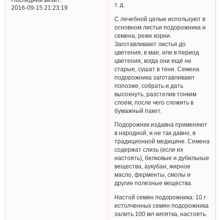
т. д.
2016-09-15 21:23:19
С лечебной целью используют в
основном листья подорожника и
семена, реже корни.
Заготавливают листья до
цветения, в мае, или в период
цветения, когда они ещё не
старые, сушат в тени. Семена
подорожника заготавливают
попозже, собрать и дать
высохнуть, разстелив тонким
слоем, после чего сложить в
бумажный пакет.
Подорожник издавна применяют
в народной, и не так давно, в
традиционной медицине. Семена
содержат слизь (если их
настоять), белковые и дубильные
вещества, аукубан, жирное
масло, ферменты, смолы и
другие полезные вещества.
Настой семян подорожника: 10 г
истолченных семян подорожника
залить 100 мл кипятка, настоять