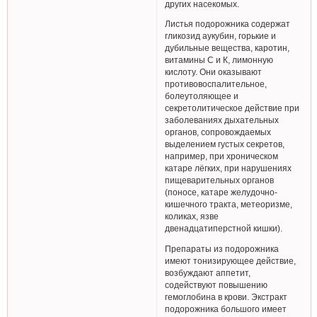
других насекомых.
Листья подорожника содержат
гликозид аукубин, горькие и
дубильные вещества, каротин,
витамины С и К, лимонную
кислоту. Они оказывают
противовоспалительное,
болеутоляющее и
секретолитическое действие при
заболеваниях дыхательных
органов, сопровождаемых
выделением густых секретов,
например, при хроническом
катаре лёгких, при нарушениях
пищеварительных органов
(поносе, катаре желудочно-
кишечного тракта, метеоризме,
коликах, язве
двенадцатиперстной кишки).
Препараты из подорожника
имеют тонизирующее действие,
возбуждают аппетит,
содействуют повышению
гемоглобина в крови. Экстракт
подорожника большого имеет