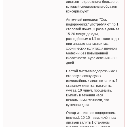
листьев подорожника большого,
который специальным образом
консервируют.
Аптечный препарат "Сок
подорожника" употребляют по 1
столовой ложке, 3 раза в день за
15-20 минут до еды,
разведённым в 1/4 стакане воды
при анацидных гастритах,
хронических колитах, язвенной
болезни без повышенной
кислотности. Курс лечения - 30
дней.
Настой листьев подорожника: 1
столовую ложку сухих
измельчённых листьев залить 1
стаканом кипятка, настоять,
укутав, 10 минут, процедить.
Выпить в течении часа
небольшими глотками, это
суточная доза.
Отвар из листьев подорожника
(внутрь): 10-15 г измельчённых
листьев залить 1 стаканом