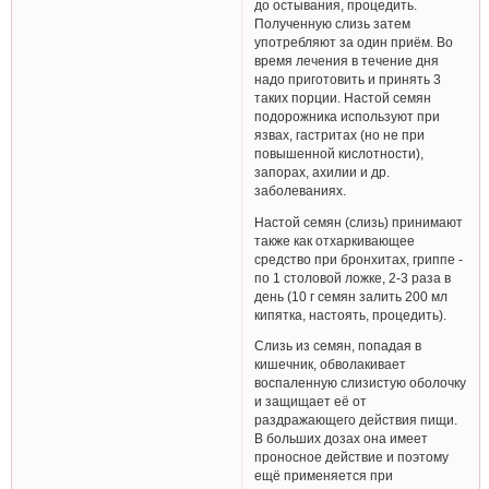
до остывания, процедить.
Полученную слизь затем
употребляют за один приём. Во
время лечения в течение дня
надо приготовить и принять 3
таких порции. Настой семян
подорожника используют при
язвах, гастритах (но не при
повышенной кислотности),
запорах, ахилии и др.
заболеваниях.
Настой семян (слизь) принимают
также как отхаркивающее
средство при бронхитах, гриппе -
по 1 столовой ложке, 2-3 раза в
день (10 г семян залить 200 мл
кипятка, настоять, процедить).
Слизь из семян, попадая в
кишечник, обволакивает
воспаленную слизистую оболочку
и защищает её от
раздражающего действия пищи.
В больших дозах она имеет
проносное действие и поэтому
ещё применяется при