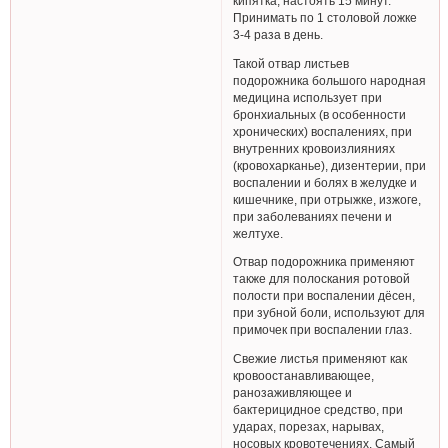
кипятка, настоять 15 минут.
Принимать по 1 столовой ложке
3-4 раза в день.
Такой отвар листьев
подорожника большого народная
медицина использует при
бронхиальных (в особенности
хронических) воспалениях, при
внутренних кровоизлияниях
(кровохарканье), дизентерии, при
воспалении и болях в желудке и
кишечнике, при отрыжке, изжоге,
при заболеваниях печени и
желтухе.
Отвар подорожника применяют
также для полоскания ротовой
полости при воспалении дёсен,
при зубной боли, используют для
примочек при воспалении глаз.
Свежие листья применяют как
кровоостанавливающее,
ранозаживляющее и
бактерицидное средство, при
ударах, порезах, нарывах,
носовых кровотечениях. Самый