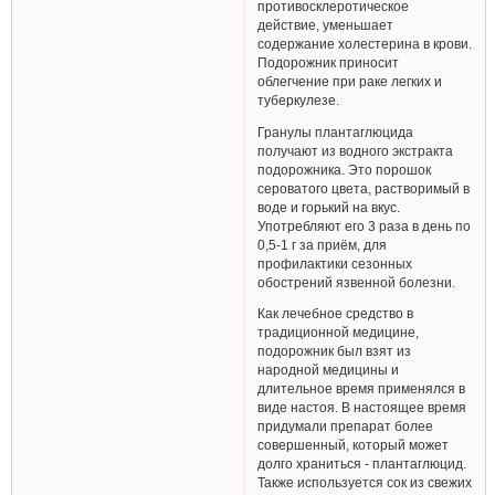
противосклеротическое
действие, уменьшает
содержание холестерина в крови.
Подорожник приносит
облегчение при раке легких и
туберкулезе.
Гранулы плантаглюцида
получают из водного экстракта
подорожника. Это порошок
сероватого цвета, растворимый в
воде и горький на вкус.
Употребляют его 3 раза в день по
0,5-1 г за приём, для
профилактики сезонных
обострений язвенной болезни.
Как лечебное средство в
традиционной медицине,
подорожник был взят из
народной медицины и
длительное время применялся в
виде настоя. В настоящее время
придумали препарат более
совершенный, который может
долго храниться - плантаглюцид.
Также используется сок из свежих