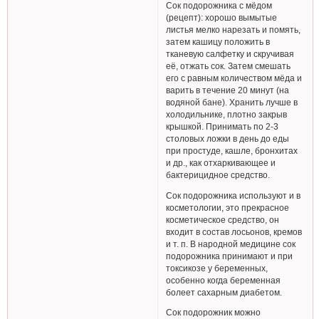
Сок подорожника с мёдом
(рецепт): хорошо вымытые
листья мелко нарезать и помять,
затем кашицу положить в
тканевую салфетку и скручивая
её, отжать сок. Затем смешать
его с равным количеством мёда и
варить в течение 20 минут (на
водяной бане). Хранить лучше в
холодильнике, плотно закрыв
крышкой. Принимать по 2-3
столовых ложки в день до еды
при простуде, кашле, бронхитах
и др., как отхаркивающее и
бактерицидное средство.
Сок подорожника используют и в
косметологии, это прекрасное
косметическое средство, он
входит в состав лосьонов, кремов
и т. п. В народной медицине сок
подорожника принимают и при
токсикозе у беременных,
особенно когда беременная
болеет сахарным диабетом.
Сок подорожник можно