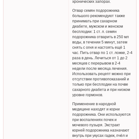
хронических запорах.
Отвар семян подорожника
большого рекомендуют также
принимать при сахарном
диабете, мужском и женском
бесплодии: 1 ст. л. семян
подорожника отварить в 250 мл
воды, в течении 5 минут, затем
снять с огня и настоять ещё 1
час. Пить отвар по 1 ст. ложке, 2-4
раза в день. Лечиться от 1 до 2
месяцев с перерывом в 2-4
недели после месяца лечения.
Использовать рецепт можно при
отсутствии противопоказаний и
только при бесплодии на почве
сахарного диабета и при низком
уровне гормонов.
Применение в народной
медицине находят и корни
подорожника. Они используются
при воспалениях почек и
мочевого пузыря. Экстракт
корней подорожника назначают
внутрь при укусах гадюк, пчёл и