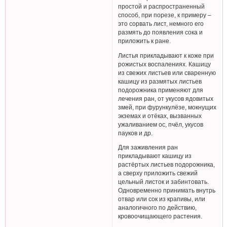
простой и распространенный
способ, при порезе, к примеру –
это сорвать лист, немного его
размять до появления сока и
приложить к ране.
Листья прикладывают к коже при
рожистых воспалениях. Кашицу
из свежих листьев или сваренную
кашицу из размятых листьев
подорожника применяют для
лечения ран, от укусов ядовитых
змей, при фурункулёзе, мокнущих
экземах и отёках, вызванных
ужаливанием ос, пчёл, укусов
пауков и др.
Для заживления ран
прикладывают кашицу из
растёртых листьев подорожника,
а сверху приложить свежий
цельный листок и забинтовать.
Одновременно принимать внутрь
отвар или сок из крапивы, или
аналогичного по действию,
кровоочищающего растения.