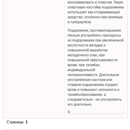
консервировать и спиртом. Такую
спиртовую настойку подорожника
используют как отхаркивающее
средство, особенно при коклюше
и туберкулёзе.
Подорожник, противопоказания.
Нельзя употреблять препараты
из подорожника при увеличенной
кислотности желудка и
повышенной выработке
желудочного сока, при
повышенной свёртываемости
крови, при тромбах,
индивидуальной
непереносимости. Длительное
употребление настоев или
отваров подорожника сгущает
кровь и повышает склонность к
тромбообразованию, а
следовательно - не употреблять
его длительно.
0
Страница:
1