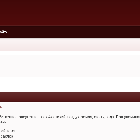
ойти
34
бственно присутствие всех 4х стихий: воздух, земля, огонь, вода. При упомин
реки.
вой закон,
 заслон,