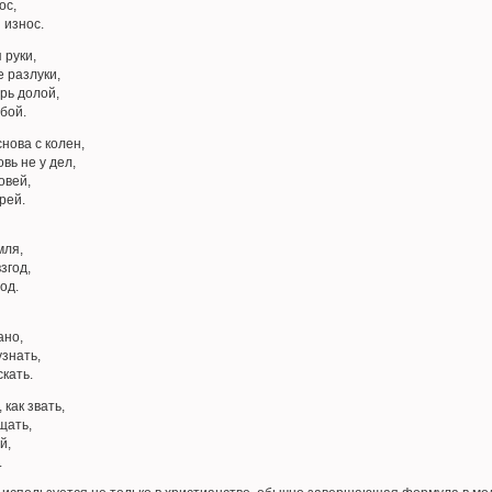
ос,
 износ.
 руки,
е разлуки,
рь долой,
бой.
снова с колен,
овь не у дел,
овей,
рей.
мля,
згод,
од.
ано,
узнать,
кать.
 как звать,
щать,
й,
.