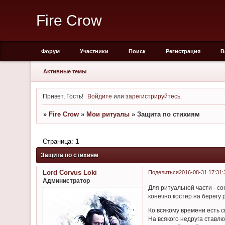
Fire Crow
Форум
Участники
Поиск
Регистрация
В
Активные темы
Привет, Гость!
Войдите
или
зарегистрируйтесь
.
»
Fire Crow
»
Мои ритуалы
»
Защита по стихиям
Страница:
1
Защита по стихиям
Lord Corvus Loki
Поделиться
2016-08-31 17:31:
Администратор
Для ритуальной части - со
конечно костер на берегу 
Ко всякому времени есть с
На всякого недруга ставлю