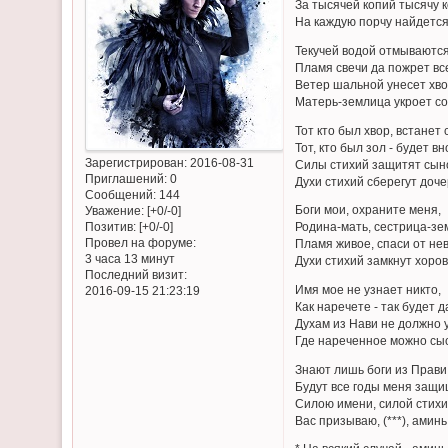
За тысячей копий тысячу к
На каждую порчу найдется
Текучей водой отмываются
Пламя свечи да пожрет вс
Ветер шальной унесет хво
Матерь-землица укроет со
Тот кто был хвор, встанет 
Тот, кто был зол - будет вн
Зарегистрирован
: 2016-08-31
Силы стихий защитят сын
Приглашений:
0
Духи стихий сберегут доче
Сообщений:
144
Боги мои, охраните меня,
Уважение:
[+0/-0]
Позитив:
[+0/-0]
Родина-мать, сестрица-зе
Провел на форуме:
Пламя живое, спаси от нев
3 часа 13 минут
Духи стихий замкнут хоров
Последний визит:
Имя мое не узнает никто,
2016-09-15 21:23:19
Как наречете - так будет д
Духам из Нави не должно 
Где нареченное можно сыс
Знают лишь боги из Прави,
Будут все годы меня защи
Силою имени, силой стихи
Вас призываю, (***), аминь