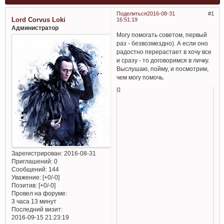
Поделиться
2016-08-31
1
Lord Corvus Loki
16:51:19
Администратор
Могу помогать советом, первый
раз - безвозмездно). А если оно
радостно перерастает в хочу все
и сразу - то договоримся в личку.
Выслушаю, пойму, и посмотрим,
чем могу помочь.
0
Зарегистрирован
: 2016-08-31
Приглашений:
0
Сообщений:
144
Уважение:
[+0/-0]
Позитив:
[+0/-0]
Провел на форуме:
3 часа 13 минут
Последний визит:
2016-09-15 21:23:19