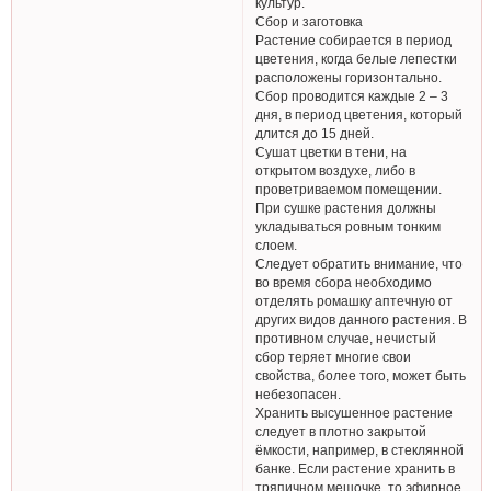
культур.
Сбор и заготовка
Растение собирается в период
цветения, когда белые лепестки
расположены горизонтально.
Сбор проводится каждые 2 – 3
дня, в период цветения, который
длится до 15 дней.
Сушат цветки в тени, на
открытом воздухе, либо в
проветриваемом помещении.
При сушке растения должны
укладываться ровным тонким
слоем.
Следует обратить внимание, что
во время сбора необходимо
отделять ромашку аптечную от
других видов данного растения. В
противном случае, нечистый
сбор теряет многие свои
свойства, более того, может быть
небезопасен.
Хранить высушенное растение
следует в плотно закрытой
ёмкости, например, в стеклянной
банке. Если растение хранить в
тряпичном мешочке, то эфирное