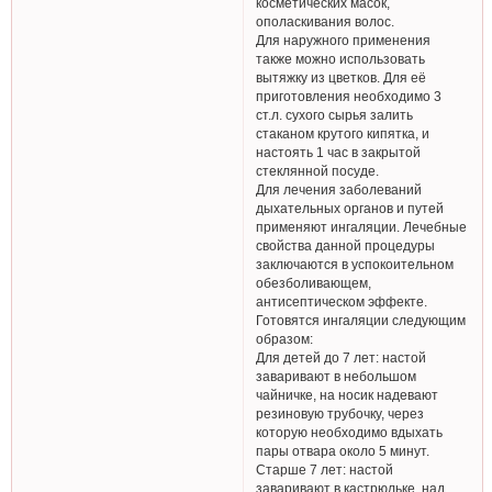
косметических масок,
ополаскивания волос.
Для наружного применения
также можно использовать
вытяжку из цветков. Для её
приготовления необходимо 3
ст.л. сухого сырья залить
стаканом крутого кипятка, и
настоять 1 час в закрытой
стеклянной посуде.
Для лечения заболеваний
дыхательных органов и путей
применяют ингаляции. Лечебные
свойства данной процедуры
заключаются в успокоительном
обезболивающем,
антисептическом эффекте.
Готовятся ингаляции следующим
образом:
Для детей до 7 лет: настой
заваривают в небольшом
чайничке, на носик надевают
резиновую трубочку, через
которую необходимо вдыхать
пары отвара около 5 минут.
Старше 7 лет: настой
заваривают в кастрюльке, над