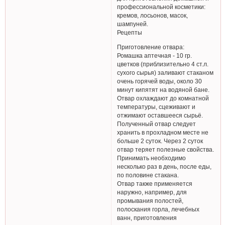
профессиональной косметики:
кремов, лосьонов, масок,
шампуней.
Рецепты
Приготовление отвара:
Ромашка аптечная - 10 гр.
цветков (приблизительно 4 ст.л.
сухого сырья) заливают стаканом
очень горячей воды, около 30
минут кипятят на водяной бане.
Отвар охлаждают до комнатной
температуры, сцеживают и
отжимают оставшееся сырьё.
Полученный отвар следует
хранить в прохладном месте не
больше 2 суток. Через 2 суток
отвар теряет полезные свойства.
Принимать необходимо
несколько раз в день, после еды,
по половине стакана.
Отвар также применяется
наружно, например, для
промывания полостей,
полоскания горла, лечебных
ванн, приготовления