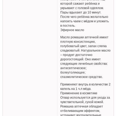
которой сажают ребёнка и
укрывают с головой одеялом.
Пары вдыхают до 10 минут.
После чего ребёнка желательно
напоить чаем с мёдом и уложить
в постель.
Эфирное масло
Масло ромашки аптечной имеет
плотную консистенцию,
голубоватый цвет, запах слегка
сладковатый. Натуральное масло
– продукт достаточно
дорогостоящий. Оно имеет
следующие лечебные свойства:
антисептическое;
болеутоляющее;
спазмолитическое средство.
Применяют внутрь в количестве 2
капель на 1 ч.л мёда.
Применение в косметике
Отвар используется для ухода за
чувствительной, сухой кожей.
Ромашка аптечная обладает
отбеливающим эффектом,
устраняет воспалительные