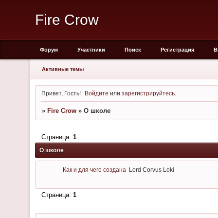
Fire Crow
Форум
Участники
Поиск
Регистрация
В
Активные темы
Привет, Гость!
Войдите
или
зарегистрируйтесь
.
»
Fire Crow
»
О школе
Страница:
1
О школе
Как и для чего создана
Lord Corvus Loki
Страница:
1