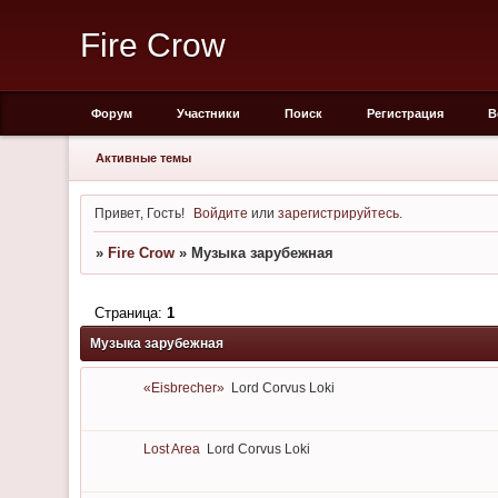
Fire Crow
Форум
Участники
Поиск
Регистрация
В
Активные темы
Привет, Гость!
Войдите
или
зарегистрируйтесь
.
»
Fire Crow
»
Музыка зарубежная
Страница:
1
Музыка зарубежная
«Eisbrecher»
Lord Corvus Loki
Lost Area
Lord Corvus Loki