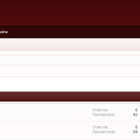
ойти
0
82
0
59