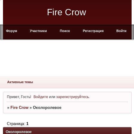
Fire Crow
Форум
Участники
Поиск
Регистрация
Войти
Активные темы
Привет, Гость!
Войдите
или
зарегистрируйтесь
.
»
Fire Crow
»
Околоролевое
Страница:
1
Околоролевое